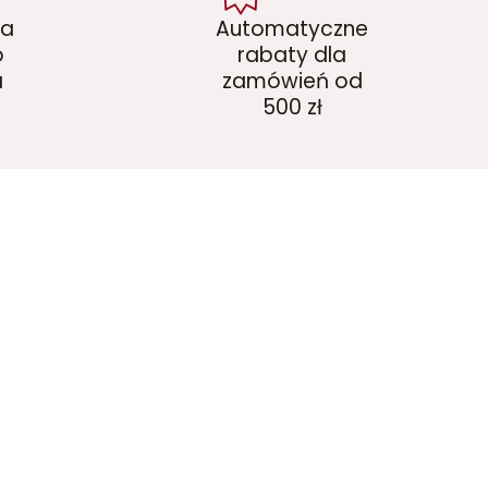
ka
Automatyczne
o
rabaty dla
a
zamówień od
500 zł