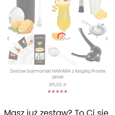
Zestaw barmański HAWANA z książką Proste
drinki
Cena
185,00 zł
Masz już zestaw? To Ci się