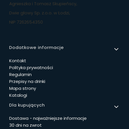
Agnieszka i Tomasz Skupieńscy,
Dwie głowy Sp. z.o.o. w Łodzi,
NIP 7262654350
Linki w stopce
Dodatkowe informacje
Kontakt
Polityka prywatności
Regulamin
Przepisy na drinki
Mapa strony
Katalogi
Dla kupujących
Dostawa - najważniejsze informacje
30 dni na zwrot