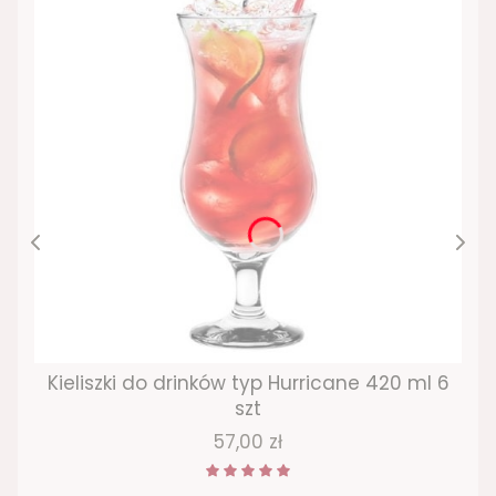
Kieliszki do drinków typ Hurricane 420 ml 6
szt
Cena
57,00 zł