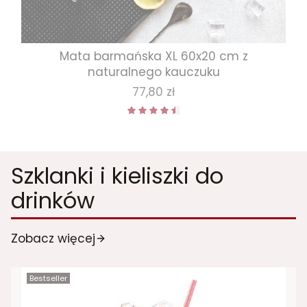
Mata barmańska XL 60x20 cm z
naturalnego kauczuku
Cena
77,80 zł
Szklanki i kieliszki do
drinków
Zobacz więcej
Bestseller