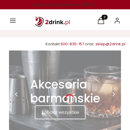
Darmowa dostawa od 250 zł
Menu
Produkty w kos
Koszyk
Zaloguj 
Kontakt
600-835-157
oraz:
sklep@2drink.pl
Akcesoria
barmańskie
Zobacz wszystkie