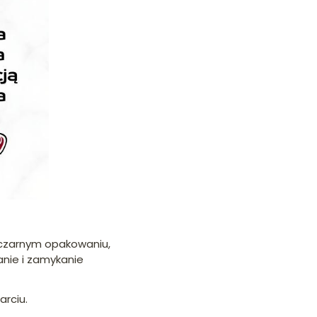
, czarnym opakowaniu,
anie i zamykanie
rciu.