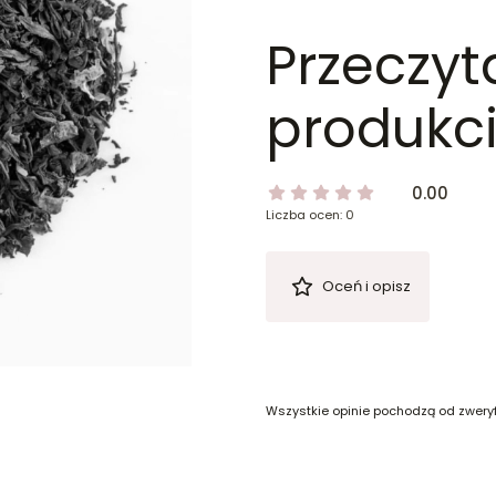
Przeczyt
produkci
0.00
Liczba ocen: 0
Oceń i opisz
Wszystkie opinie pochodzą od zwery