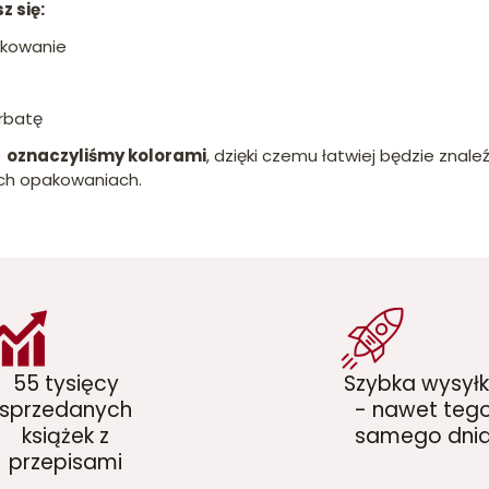
z się:
akowanie
rbatę
)
oznaczyliśmy kolorami
, dzięki czemu łatwiej będzie znaleź
ych opakowaniach.
55 tysięcy
Szybka wysył
sprzedanych
- nawet teg
książek z
samego dni
przepisami