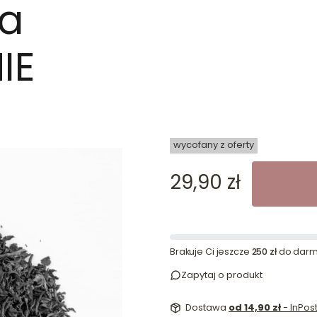
na
IE
dn
wycofany z oferty
Cena
29,90 zł
Brakuje Ci jeszcze
250 zł
do darm
Zapytaj o produkt
Dostawa
od 14,90 zł
- InPo