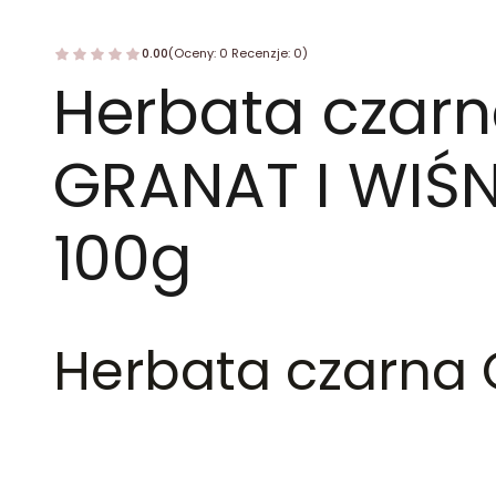
0.00
(Oceny: 0 Recenzje: 0)
Herbata czar
GRANAT I WIŚN
100g
Herbata czarna 