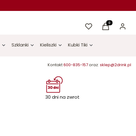
Ulubione
Produkty w kos
Koszyk
Zaloguj 
Szklanki
Kieliszki
Kubki Tiki
Kontakt
600-835-157
oraz:
sklep@2drink.pl
30 dni na zwrot