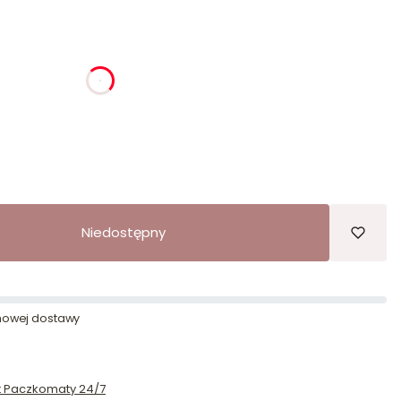
ia
godziny
minuty
sekundy
Niedostępny
owej dostawy
st Paczkomaty 24/7