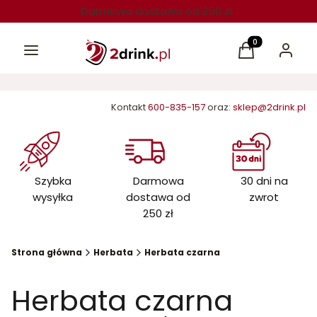
Darmowa dostawa od 250 zł
Menu
Produkty w kos
Koszyk
Zaloguj 
Kontakt
600-835-157
oraz:
sklep@2drink.pl
Szybka
Darmowa
30 dni na
wysyłka
dostawa od
zwrot
250 zł
Strona główna
Herbata
Herbata czarna
Herbata czarna