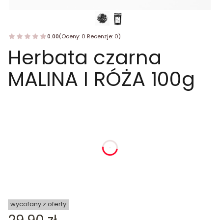
0.00
(Oceny: 0 Recenzje: 0)
Herbata czarna
MALINA I RÓŻA 100g
dnia
godziny
minuty
sekundy
wycofany z oferty
Cena