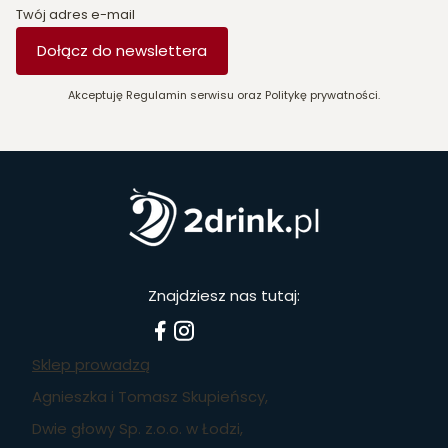
Twój adres e-mail
Dołącz do newslettera
Akceptuję Regulamin serwisu oraz Politykę prywatności.
Znajdziesz nas tutaj:
Sklep prowadzą
Agnieszka i Tomasz Skupieńscy,
Dwie głowy Sp. z.o.o. w Łodzi,