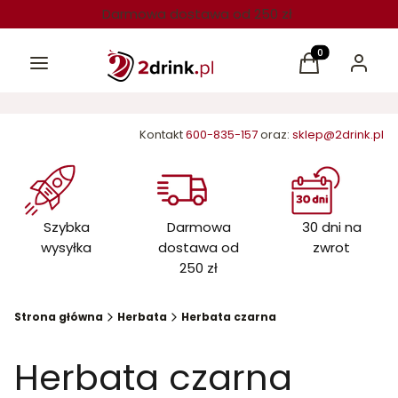
Darmowa dostawa od 250 zł
Menu
Produkty w kos
Koszyk
Zaloguj 
Kontakt
600-835-157
oraz:
sklep@2drink.pl
Szybka
Darmowa
30 dni na
wysyłka
dostawa od
zwrot
250 zł
Strona główna
Herbata
Herbata czarna
Herbata czarna