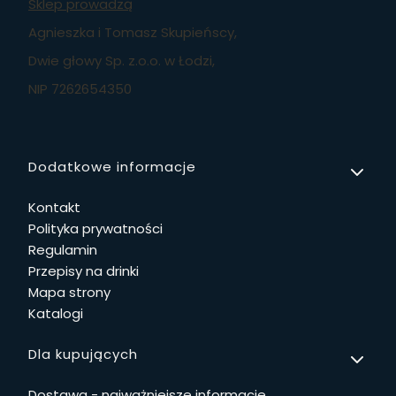
Sklep prowadzą
Agnieszka i Tomasz Skupieńscy,
Dwie głowy Sp. z.o.o. w Łodzi,
NIP 7262654350
Linki w stopce
Dodatkowe informacje
Kontakt
Polityka prywatności
Regulamin
Przepisy na drinki
Mapa strony
Katalogi
Dla kupujących
Dostawa - najważniejsze informacje