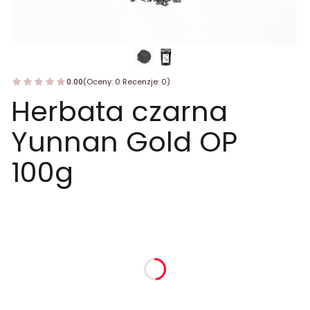
0.00
(Oceny: 0 Recenzje: 0)
Herbata czarna
Yunnan Gold OP
100g
dnia
godziny
minuty
sekundy