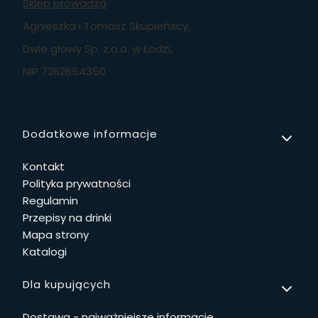
Sklep prowadzą
Agnieszka i Tomasz Skupieńscy,
Dwie głowy Sp. z.o.o. w Łodzi,
NIP 7262654350
Linki w stopce
Dodatkowe informacje
Kontakt
Polityka prywatności
Regulamin
Przepisy na drinki
Mapa strony
Katalogi
Dla kupujących
Dostawa - najważniejsze informacje