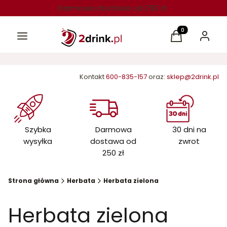
Darmowa dostawa od 250 zł
Menu
Produkty w kos
Koszyk
Zaloguj 
Kontakt
600-835-157
oraz:
sklep@2drink.pl
Szybka
Darmowa
30 dni na
wysyłka
dostawa od
zwrot
250 zł
Strona główna
Herbata
Herbata zielona
Herbata zielona