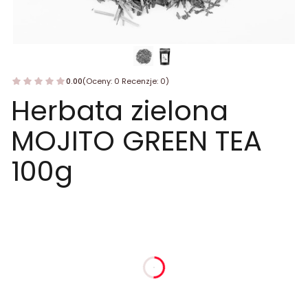
0.00
(Oceny: 0 Recenzje: 0)
Herbata zielona
MOJITO GREEN TEA
100g
dnia
godziny
minuty
sekundy