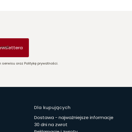
-mail
ewslettera
 serwisu oraz Politykę prywatności.
stopce
Dla kupujących
Dostawa - najważniejsze informacje
30 dni na zwrot
Reklamacje i zwroty