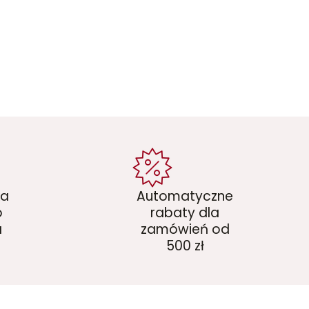
ka
Automatyczne
o
rabaty dla
a
zamówień od
500 zł