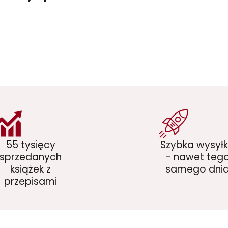
55 tysięcy
Szybka wysył
sprzedanych
- nawet teg
książek z
samego dni
przepisami