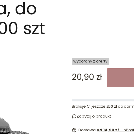
a, do
100 szt
dn
wycofany z oferty
Cena
20,90 zł
Brakuje Ci jeszcze
250 zł
do darm
Zapytaj o produkt
Dostawa
od 14,90 zł
- InPo