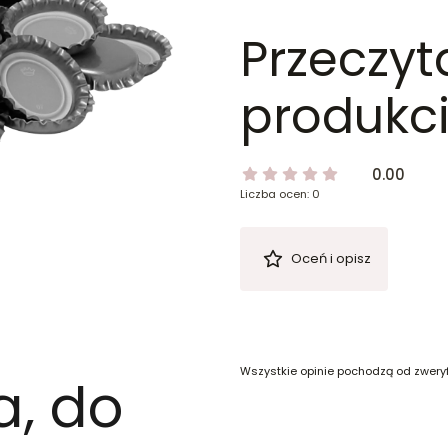
Przeczyt
produkci
0.00
Liczba ocen: 0
Oceń i opisz
Wszystkie opinie pochodzą od zwery
a, do