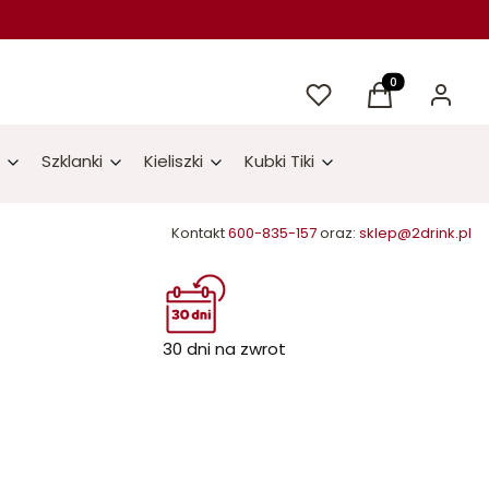
Ulubione
Produkty w kos
Koszyk
Zaloguj 
Szklanki
Kieliszki
Kubki Tiki
Kontakt
600-835-157
oraz:
sklep@2drink.pl
30 dni na zwrot