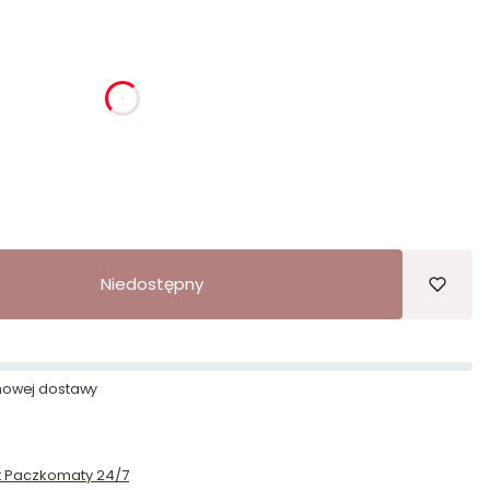
ia
godziny
minuty
sekundy
Niedostępny
owej dostawy
st Paczkomaty 24/7