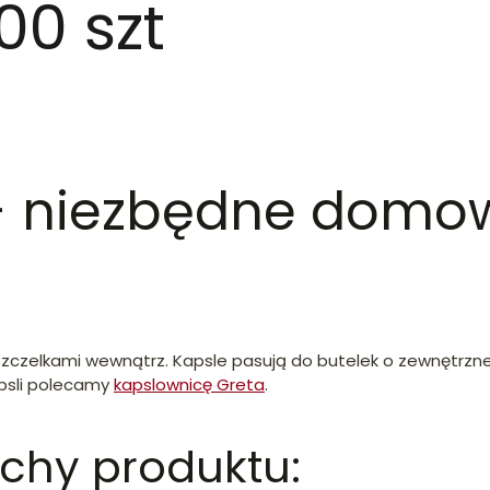
100 szt
 - niezbędne dom
szczelkami wewnątrz. Kapsle pasują do butelek o zewnętrznej
apsli polecamy
kapslownicę Greta
.
echy produktu: