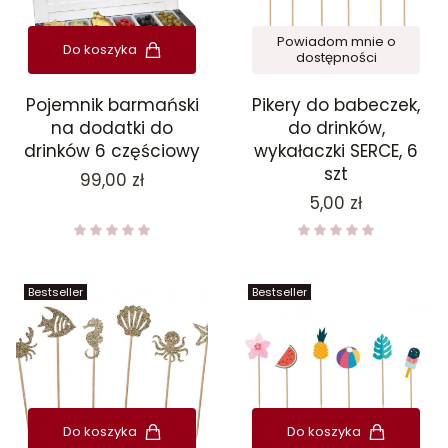
Powiadom mnie o
Do koszyka
dostępności
Pojemnik barmański
Pikery do babeczek,
na dodatki do
do drinków,
drinków 6 częściowy
wykałaczki SERCE, 6
szt
Cena
99,00 zł
Cena
5,00 zł
Bestseller
Bestseller
Do koszyka
Do koszyka