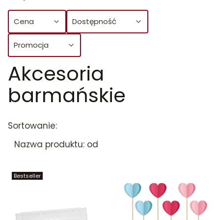
Cena
Dostępność
Promocja
Akcesoria
Koniec filtrów
barmańskie
Lista produktów
Sortowanie:
Nazwa produktu: od Z do A
Bestseller