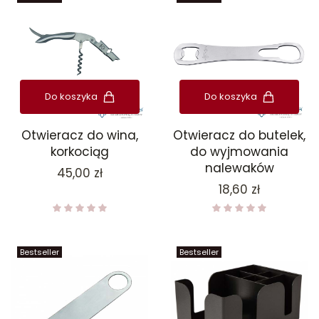
Do koszyka
Do koszyka
Otwieracz do wina,
Otwieracz do butelek,
korkociąg
do wyjmowania
nalewaków
Cena
45,00 zł
Cena
18,60 zł
Bestseller
Bestseller