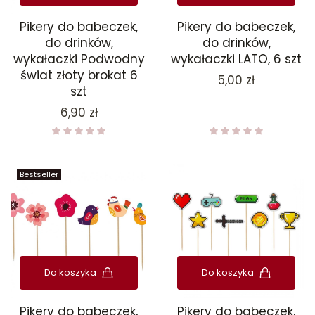
Pikery do babeczek,
Pikery do babeczek,
do drinków,
do drinków,
wykałaczki Podwodny
wykałaczki LATO, 6 szt
świat złoty brokat 6
Cena
5,00 zł
szt
Cena
6,90 zł
Bestseller
Do koszyka
Do koszyka
Pikery do babeczek,
Pikery do babeczek,