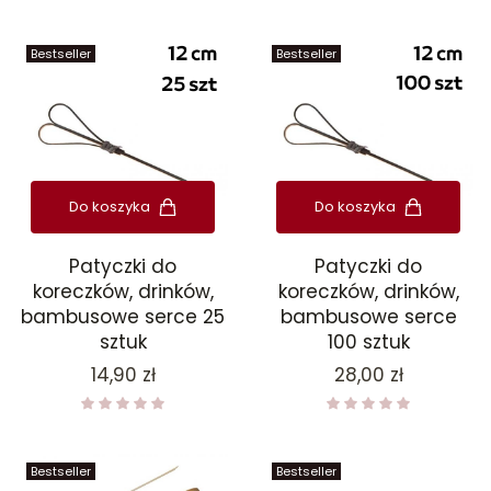
Bestseller
Bestseller
Do koszyka
Do koszyka
Patyczki do
Patyczki do
koreczków, drinków,
koreczków, drinków,
bambusowe serce 25
bambusowe serce
sztuk
100 sztuk
Cena
Cena
14,90 zł
28,00 zł
Bestseller
Bestseller