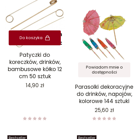
Do koszyka
Patyczki do
koreczków, drinków,
Powiadom mnie o
bambusowe kółko 12
dostępności
cm 50 sztuk
Cena
14,90 zł
Parasolki dekoracyjne
do drinków, napojów,
kolorowe 144 sztuki
Cena
25,60 zł
Bestseller
Bestseller