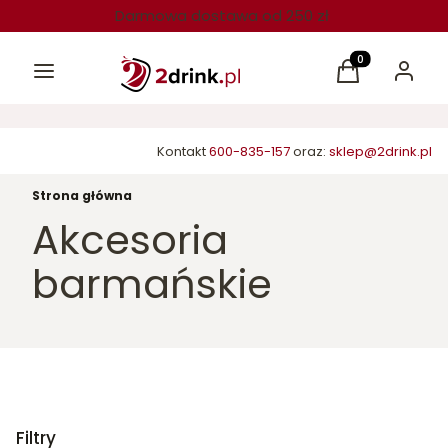
Darmowa dostawa od 250 zł
Menu
Produkty w kos
Koszyk
Zaloguj 
Kontakt
600-835-157
oraz:
sklep@2drink.pl
Strona główna
Akcesoria
barmańskie
Filtry