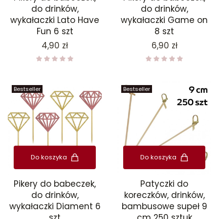
do drinków,
do drinków,
wykałaczki Lato Have
wykałaczki Game on
Fun 6 szt
8 szt
Cena
Cena
4,90 zł
6,90 zł
Bestseller
Bestseller
Do koszyka
Do koszyka
Pikery do babeczek,
Patyczki do
do drinków,
koreczków, drinków,
wykałaczki Diament 6
bambusowe supeł 9
szt
cm 250 sztuk