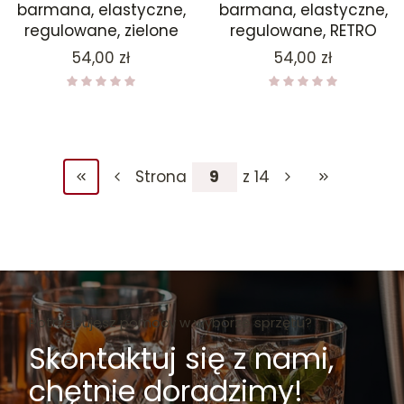
barmana, elastyczne,
barmana, elastyczne,
regulowane, zielone
regulowane, RETRO
Cena
Cena
54,00 zł
54,00 zł
Strona
z 14
Wróć do pierwszej strony z produktami
Przejdź do ost
Potrzebujesz pomocy w wyborze sprzętu?
Skontaktuj się z nami,
chętnie doradzimy!