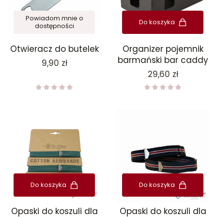
Powiadom mnie o
Do koszyka
dostępności
Otwieracz do butelek
Organizer pojemnik
barmański bar caddy
Cena
9,90 zł
Cena
29,60 zł
Do koszyka
Do koszyka
Opaski do koszuli dla
Opaski do koszuli dla