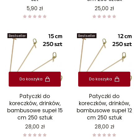
Cena
Cena
5,90 zł
25,00 zł
Bestseller
Bestseller
Do koszyka
Do koszyka
Patyczki do
Patyczki do
koreczków, drinków,
koreczków, drinków,
bambusowe supeł 15
bambusowe supeł 12
cm 250 sztuk
cm 250 sztuk
Cena
Cena
28,00 zł
28,00 zł