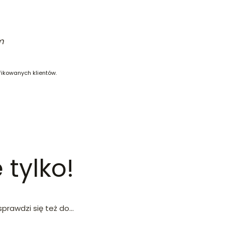
m
fikowanych klientów.
 tylko!
rawdzi się też do...