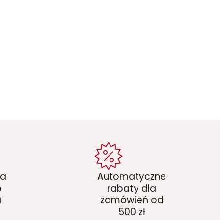
ka
Automatyczne
o
rabaty dla
a
zamówień od
500 zł