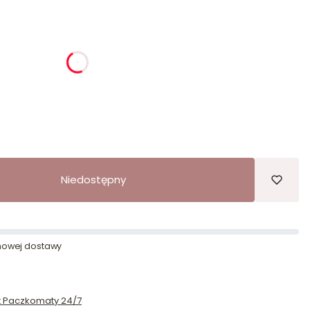
ia
godziny
minuty
sekundy
Niedostępny
owej dostawy
st Paczkomaty 24/7