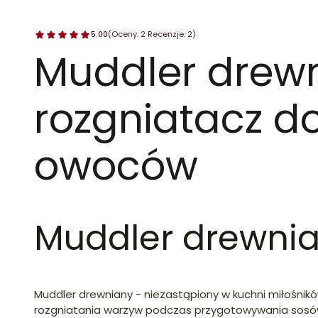
5.00
(Oceny: 2 Recenzje: 2)
Muddler drewn
rozgniatacz d
owoców
Muddler drewnian
Muddler drewniany - niezastąpiony w kuchni miłośników
rozgniatania warzyw podczas przygotowywania sosów.