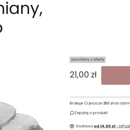
iany,
o
dn
wycofany z oferty
Cena
21,00 zł
Brakuje Ci jeszcze
250 zł
do darm
Zapytaj o produkt
Dostawa
od 14,90 zł
- InPo