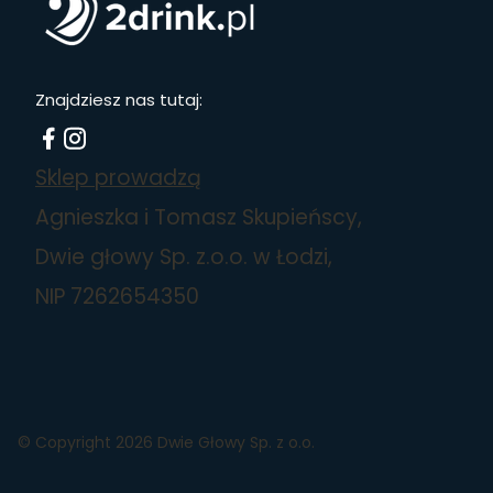
Znajdziesz nas tutaj:
Sklep prowadzą
Agnieszka i Tomasz Skupieńscy,
Dwie głowy Sp. z.o.o. w Łodzi,
NIP 7262654350
© Copyright 2026 Dwie Głowy Sp. z o.o.