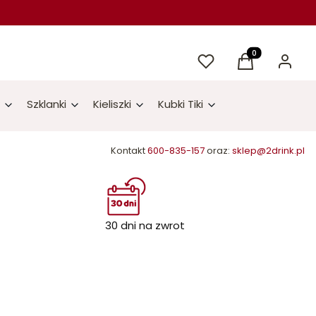
Ulubione
Produkty w kos
Koszyk
Zaloguj 
Szklanki
Kieliszki
Kubki Tiki
Kontakt
600-835-157
oraz:
sklep@2drink.pl
30 dni na zwrot