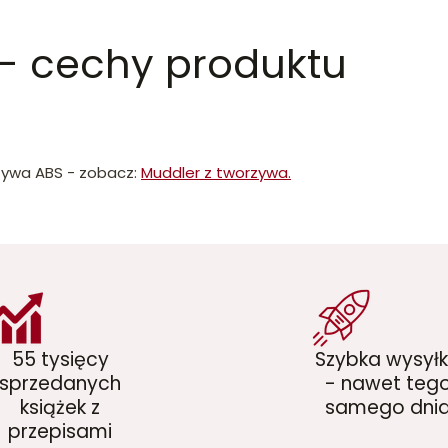
- cechy produktu
rzywa ABS - zobacz:
Muddler z tworzywa.
55 tysięcy
Szybka wysył
sprzedanych
- nawet teg
książek z
samego dni
przepisami