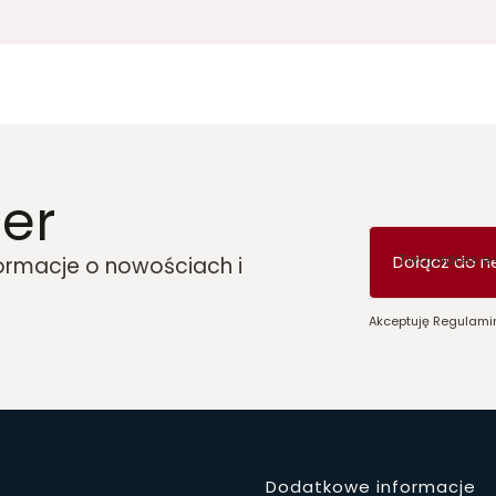
er
Twój adres e
Dołącz do n
formacje o nowościach i
Akceptuję Regulamin
Dodatkowe informacje