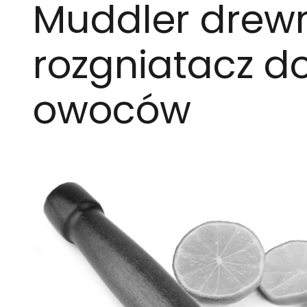
Muddler drewn
rozgniatacz d
owoców