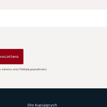
-mail
ewslettera
 serwisu oraz Politykę prywatności.
Dla kupujących