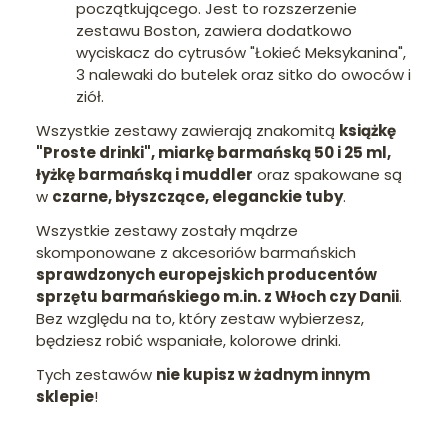
początkującego. Jest to rozszerzenie
zestawu Boston, zawiera dodatkowo
wyciskacz do cytrusów "Łokieć Meksykanina",
3 nalewaki do butelek oraz sitko do owoców i
ziół.
Wszystkie zestawy zawierają znakomitą
książkę
"Proste drinki", miarkę barmańską 50 i 25 ml
,
łyżkę barmańską
i muddler
oraz spakowane są
w
czarne, błyszczące, eleganckie tuby
.
Wszystkie zestawy zostały mądrze
skomponowane z akcesoriów barmańskich
sprawdzonych europejskich producentów
sprzętu barmańskiego m.in. z Włoch czy Danii
.
Bez względu na to, który zestaw wybierzesz,
będziesz robić wspaniałe, kolorowe drinki.
Tych zestawów
nie kupisz w żadnym innym
sklepie
!