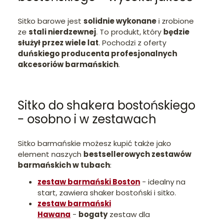
Sitko barowe jest
solidnie wykonane
i zrobione
ze
stali nierdzewnej
. To produkt, który
będzie
służył przez wiele lat
. Pochodzi z oferty
duńskiego producenta profesjonalnych
akcesoriów barmańskich
.
Sitko do shakera bostońskiego
- osobno i w zestawach
Sitko barmańskie możesz kupić także jako
element naszych
bestsellerowych zestawów
barmańskich w tubach
:
zestaw barmański Boston
- idealny na
start, zawiera shaker bostoński i sitko.
zestaw barmański
Hawana
-
bogaty
zestaw dla