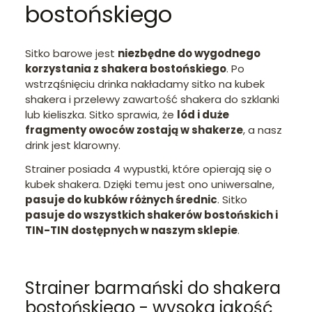
bostońskiego
Sitko barowe jest
niezbędne do wygodnego
korzystania z shakera bostońskiego
. Po
wstrząśnięciu drinka nakładamy sitko na kubek
shakera i przelewy zawartość shakera do szklanki
lub kieliszka. Sitko sprawia, że
lód i duże
fragmenty owoców zostają w shakerze
, a nasz
drink jest klarowny.
Strainer posiada 4 wypustki, które opierają się o
kubek shakera. Dzięki temu jest ono uniwersalne,
pasuje do kubków różnych średnic
. Sitko
pasuje do wszystkich shakerów bostońskich i
TIN-TIN dostępnych w naszym sklepie
.
Strainer barmański do shakera
bostońskiego - wysoka jakość