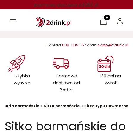
Darmowa dostawa od 250 zł
Menu
Produkty w kos
Koszyk
Zaloguj 
Kontakt
600-835-157
oraz:
sklep@2drink.pl
Szybka
Darmowa
30 dni na
wysyłka
dostawa od
zwrot
250 zł
cesoria barmańskie
Sitka barmańskie
Sitka typu Hawthorne
Sitko barmańskie do