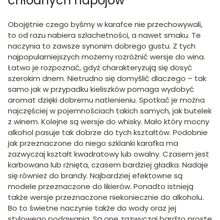
chłodnych napojów
Obojętnie czego byśmy w karafce nie przechowywali,
to od razu nabiera szlachetności, a nawet smaku. Te
naczynia to zawsze synonim dobrego gustu. Z tych
najpopularniejszych możemy rozróżnić wersje do wina.
Łatwo je rozpoznać, gdyż charakteryzują się dosyć
szerokim dnem. Nietrudno się domyślić dlaczego – tak
samo jak w przypadku kieliszków pomaga wydobyć
aromat dzięki dobremu natlenieniu. Spotkać je można
najczęściej w pojemnościach takich samych, jak butelek
z winem. Kolejne są wersje do whisky. Mało który mocny
alkohol pasuje tak dobrze do tych kształtów. Podobnie
jak przeznaczone do niego szklanki karafka ma
zazwyczaj kształt kwadratowy lub owalny. Czasem jest
karbowana lub rżnięta, czasem bardziej gładka. Nadaje
się również do brandy. Najbardziej efektowne są
modele przeznaczone do likierów. Ponadto istnieją
także wersje przeznaczone niekoniecznie do alkoholu.
Bo to świetne naczynie także do wody oraz jej
stylowego podawania. Są one zazwyczaj bardzo proste