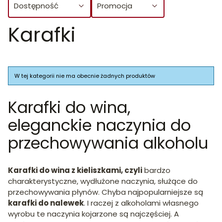
Dostępność
Promocja
Karafki
Koniec filtrów
Lista produktów
W tej kategorii nie ma obecnie żadnych produktów
Karafki do wina,
eleganckie naczynia do
przechowywania alkoholu
Karafki do wina z kieliszkami, czyli
bardzo
charakterystyczne, wydłużone naczynia, służące do
przechowywania płynów. Chyba najpopularniejsze są
karafki do nalewek
. I raczej z alkoholami własnego
wyrobu te naczynia kojarzone są najczęściej. A