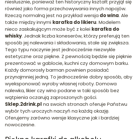
niesłusznie, ponieważ ten historyczny kształt przyjął się
również jako forma przechowywania innych napojów.
Rzeczą normalną jest na przykład wersja
do wina
. Ale
także między innymi
karafka do likieru
. Modelem
nieco zaskakującym może być z kolei
karafka do
whisky
. Jednak liczba koneserów, którzy preferują ten
sposób jej nalewania i składowania, stale się zwiększa.
Tego typu naczynie jest jednocześnie niezwykle
estetyczne oraz piękne. Z pewnością będzie się pięknie
prezentować w gablocie, kuchni czy domowym barku.
Każdy domorosły barman powinien posiadać
przynajmniej jedną. To jednocześnie dobry sposób, aby
wyeksponować wyroby własnej roboty. Domowa
nalewka, likier czy wino podane w taki sposób bez
wątpienia oczarują zaproszonych gości.
Sklep.2drink.pl
na swoich stronach oferuje Państwu
wybór tych uroczych naczyń na każdą okazję.
Oferujemy zarówno wersje klasyczne jak i bardziej
nowoczesne.