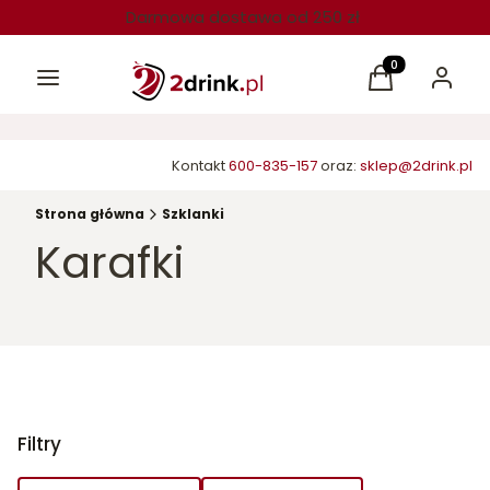
Darmowa dostawa od 250 zł
Menu
Produkty w kos
Koszyk
Zaloguj 
Kontakt
600-835-157
oraz:
sklep@2drink.pl
Strona główna
Szklanki
Karafki
Filtry