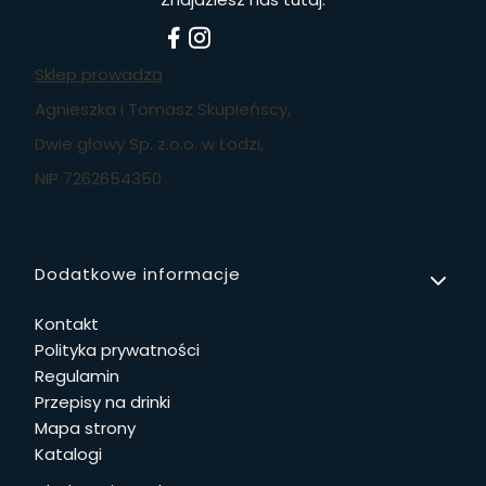
Sklep prowadzą
Agnieszka i Tomasz Skupieńscy,
Dwie głowy Sp. z.o.o. w Łodzi,
NIP 7262654350
Linki w stopce
Dodatkowe informacje
Kontakt
Polityka prywatności
Regulamin
Przepisy na drinki
Mapa strony
Katalogi