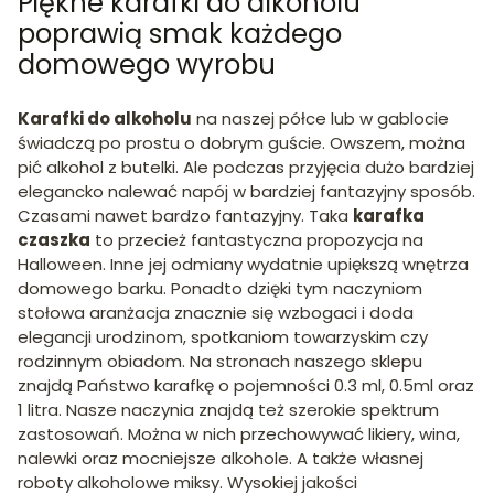
Piękne karafki do alkoholu
poprawią smak każdego
domowego wyrobu
Karafki
do alkoholu
na naszej półce lub w gablocie
świadczą po prostu o dobrym guście. Owszem, można
pić alkohol z butelki. Ale podczas przyjęcia dużo bardziej
elegancko nalewać napój w bardziej fantazyjny sposób.
Czasami nawet bardzo fantazyjny. Taka
karafka
czaszka
to przecież fantastyczna propozycja na
Halloween. Inne jej odmiany wydatnie upiększą wnętrza
domowego barku. Ponadto dzięki tym naczyniom
stołowa aranżacja znacznie się wzbogaci i doda
elegancji urodzinom, spotkaniom towarzyskim czy
rodzinnym obiadom. Na stronach naszego sklepu
znajdą Państwo karafkę o pojemności 0.3 ml, 0.5ml oraz
1 litra. Nasze naczynia znajdą też szerokie spektrum
zastosowań. Można w nich przechowywać likiery, wina,
nalewki oraz mocniejsze alkohole. A także własnej
roboty alkoholowe miksy. Wysokiej jakości