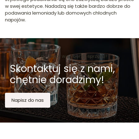
w swej estetyce. Nadadzą się także bardzo dobrze do
podawania lemoniady lub domowych chłodnych
napojów.
Potrzebujesz pomocy w wyborze sprzętu?
Skontaktuj się z nami,
chętnie doradzimy!
Napisz do nas