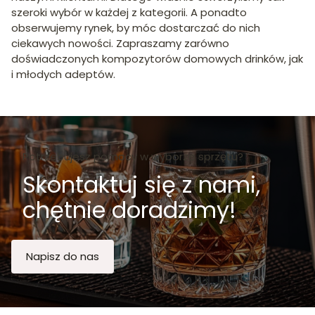
szeroki wybór w każdej z kategorii. A ponadto
obserwujemy rynek, by móc dostarczać do nich
ciekawych nowości. Zapraszamy zarówno
doświadczonych kompozytorów domowych drinków, jak
i młodych adeptów.
Potrzebujesz pomocy w wyborze sprzętu?
Skontaktuj się z nami,
chętnie doradzimy!
Napisz do nas