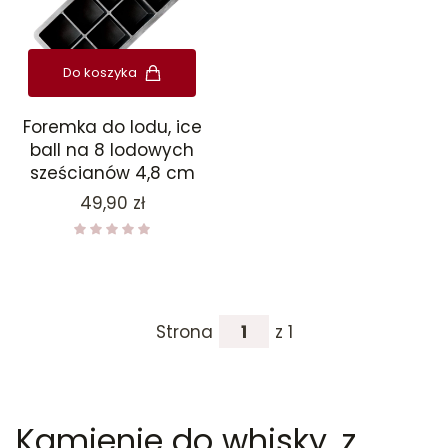
Do koszyka
Foremka do lodu, ice
ball na 8 lodowych
sześcianów 4,8 cm
Cena
49,90 zł
Strona
z 1
Kamienie do whisky, z