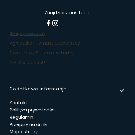
Znajdziesz nas tutaj:
Sklep prowadzą
Agnieszka i Tomasz Skupieńscy,
Dwie głowy Sp. z.o.o. w Łodzi,
NIP 7262654350
Linki w stopce
Dodatkowe informacje
Kontakt
Polityka prywatności
Regulamin
Przepisy na drinki
Mapa strony