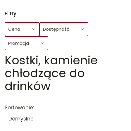
Filtry
Cena
Dostępność
Promocja
Kostki, kamienie
Koniec filtrów
chłodzące do
drinków
Lista produktów
Sortowanie:
Domyślne