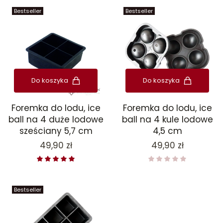
Bestseller
Bestseller
Do koszyka
Do koszyka
Foremka do lodu, ice
Foremka do lodu, ice
ball na 4 duże lodowe
ball na 4 kule lodowe
sześciany 5,7 cm
4,5 cm
Cena
Cena
49,90 zł
49,90 zł
Bestseller