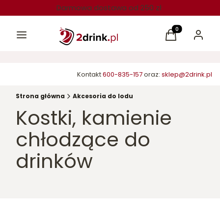
Darmowa dostawa od 250 zł
Menu
Produkty w kos
Koszyk
Zaloguj 
Kontakt
600-835-157
oraz:
sklep@2drink.pl
Strona główna
Akcesoria do lodu
Kostki, kamienie
chłodzące do
drinków