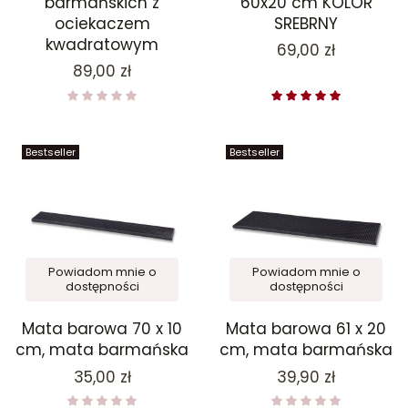
barmańskich z
60x20 cm KOLOR
ociekaczem
SREBRNY
kwadratowym
Cena
69,00 zł
Cena
89,00 zł
Bestseller
Bestseller
Powiadom mnie o
Powiadom mnie o
dostępności
dostępności
Mata barowa 70 x 10
Mata barowa 61 x 20
cm, mata barmańska
cm, mata barmańska
Cena
Cena
35,00 zł
39,90 zł