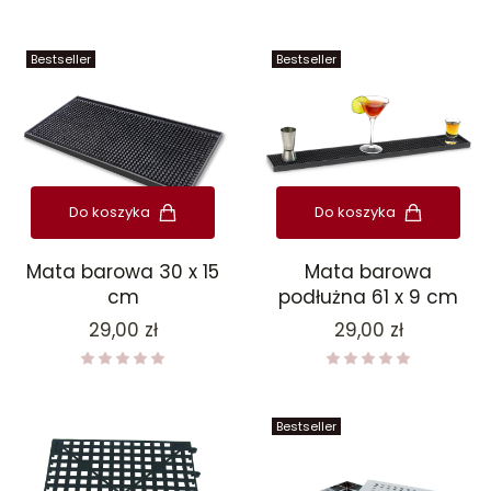
Bestseller
Bestseller
Do koszyka
Do koszyka
Mata barowa 30 x 15
Mata barowa
cm
podłużna 61 x 9 cm
Cena
Cena
29,00 zł
29,00 zł
Bestseller