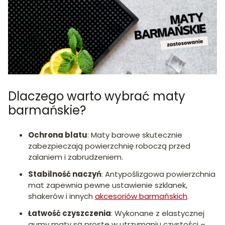
Dlaczego warto wybrać maty
barmańskie?
Ochrona blatu
:
Maty barowe skutecznie
zabezpieczają powierzchnię roboczą przed
zalaniem i zabrudzeniem.
Stabilność naczyń
:
Antypoślizgowa powierzchnia
mat zapewnia pewne ustawienie szklanek,
shakerów i innych
akcesoriów barmańskich
.
Łatwość czyszczenia
:
Wykonane z elastycznej
gumy maty są proste w utrzymaniu czystości –