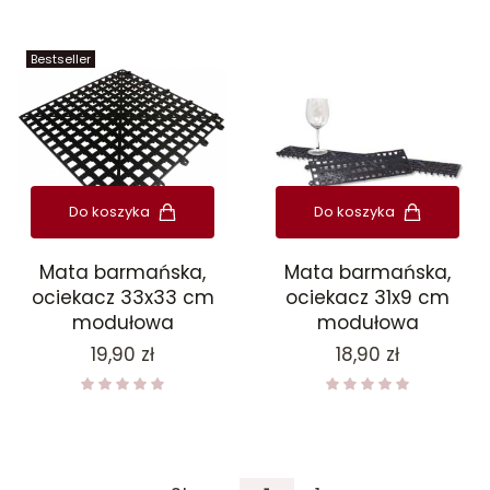
Bestseller
Do koszyka
Do koszyka
Mata barmańska,
Mata barmańska,
ociekacz 33x33 cm
ociekacz 31x9 cm
modułowa
modułowa
Cena
Cena
19,90 zł
18,90 zł