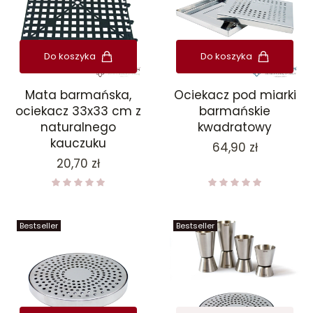
Do koszyka
Do koszyka
Mata barmańska,
Ociekacz pod miarki
ociekacz 33x33 cm z
barmańskie
naturalnego
kwadratowy
kauczuku
Cena
64,90 zł
Cena
20,70 zł
Bestseller
Bestseller