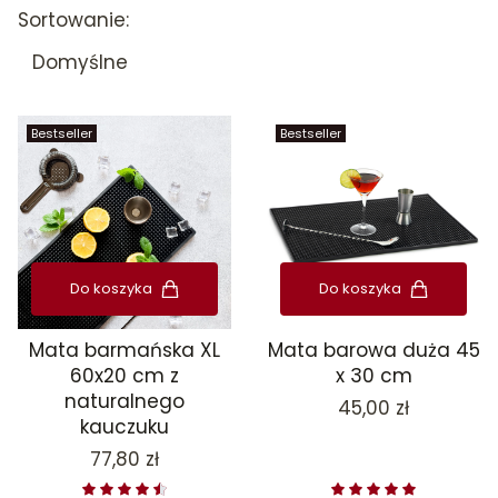
Lista produktów
Sortowanie:
Domyślne
Bestseller
Bestseller
Do koszyka
Do koszyka
Mata barmańska XL
Mata barowa duża 45
60x20 cm z
x 30 cm
naturalnego
Cena
45,00 zł
kauczuku
Cena
77,80 zł