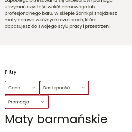
zapobiega przesuwaniu się akcesoriów i pomaga
utrzymać czystość wokół domowego lub
profesjonalnego baru. W sklepie 2drink.pl znajdziesz
maty barowe w różnych rozmiarach, które
dopasujesz do swojego stylu pracy i przestrzeni.
Filtry
Cena
Dostępność
Promocja
Maty barmańskie
Koniec filtrów