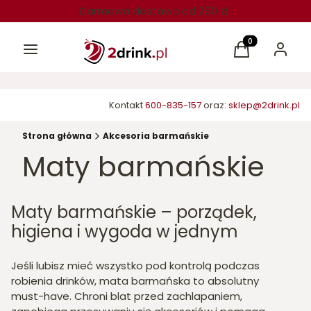
Darmowa dostawa od 250 zł
Menu
Produkty w kos
Koszyk
Zaloguj 
Kontakt
600-835-157
oraz:
sklep@2drink.pl
Strona główna
Akcesoria barmańskie
Maty barmańskie
Maty barmańskie – porządek,
higiena i wygoda w jednym
Jeśli lubisz mieć wszystko pod kontrolą podczas
robienia drinków, mata barmańska to absolutny
must-have. Chroni blat przed zachlapaniem,