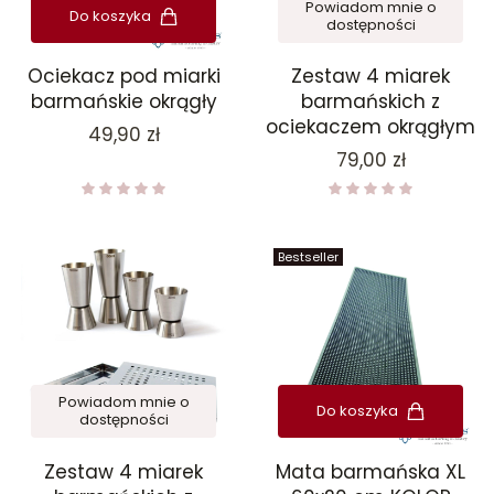
Powiadom mnie o
Do koszyka
dostępności
Ociekacz pod miarki
Zestaw 4 miarek
barmańskie okrągły
barmańskich z
ociekaczem okrągłym
Cena
49,90 zł
Cena
79,00 zł
Bestseller
Powiadom mnie o
Do koszyka
dostępności
Zestaw 4 miarek
Mata barmańska XL