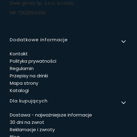
Dwie głowy Sp. z.o.o. w Łodzi,
NIP 7262654350
Linki w stopce
Dodatkowe informacje
Kontakt
Polityka prywatności
Regulamin
Przepisy na drinki
Mapa strony
Katalogi
Dla kupujących
Dostawa - najważniejsze informacje
30 dni na zwrot
Reklamacje i zwroty
Blog