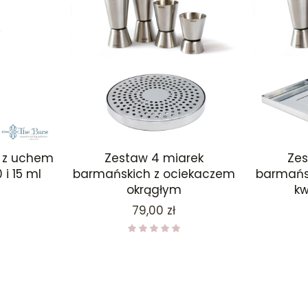
 z uchem
Zestaw 4 miarek
Zes
 i 15 ml
barmańskich z ociekaczem
barmańs
okrągłym
k
Cena
79,00 zł