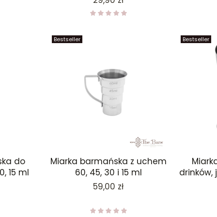
29,90 zł
Bestseller
Bestseller
ska do
Miarka barmańska z uchem
Miark
0, 15 ml
60, 45, 30 i 15 ml
drinków, 
Cena
59,00 zł