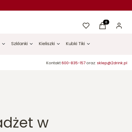
Ulubione
Produkty w kos
Koszyk
Zaloguj 
Szklanki
Kieliszki
Kubki Tiki
Kontakt
600-835-157
oraz:
sklep@2drink.pl
dżet w