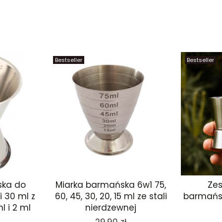
Bestseller
Bestseller
ska do
Miarka barmańska 6w1 75,
Zes
i 30 ml z
60, 45, 30, 20, 15 ml ze stali
barmański
l i 2 ml
nierdzewnej
Cena