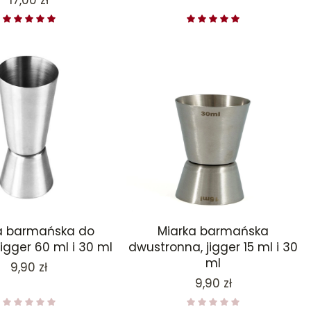
17,00 zł
a barmańska do
Miarka barmańska
jigger 60 ml i 30 ml
dwustronna, jigger 15 ml i 30
ml
Cena
9,90 zł
Cena
9,90 zł