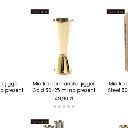
Bestseller
Bestseller
, jigger
Miarka barmańska, jigger
Miarka 
a prezent
Gold 50-25 ml na prezent
Steel 5
Cena
49,90 zł
Bestseller