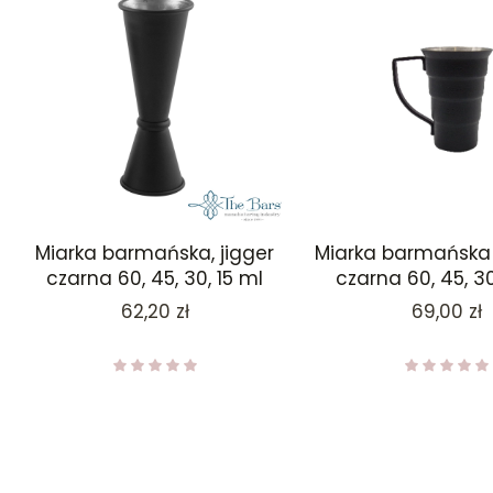
Miarka barmańska, jigger
Miarka barmańska
czarna 60, 45, 30, 15 ml
czarna 60, 45, 30
Cena
Cena
62,20 zł
69,00 zł