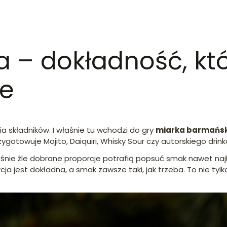
– dokładność, któ
e
 składników. I właśnie tu wchodzi do gry
miarka barmańs
otowuje Mojito, Daiquiri, Whisky Sour czy autorskiego drinka 
aśnie źle dobrane proporcje potrafią popsuć smak nawet naj
cja jest dokładna, a smak zawsze taki, jak trzeba. To nie t