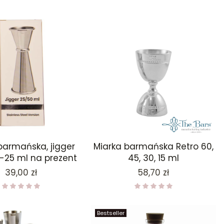
barmańska, jigger
Miarka barmańska Retro 60,
0-25 ml na prezent
45, 30, 15 ml
Cena
Cena
39,00 zł
58,70 zł
Bestseller