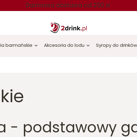
Darmowa dostawa od 250 zł
ia barmańskie
Akcesoria do lodu
Syropy do drinków
kie
a - podstawowy ga