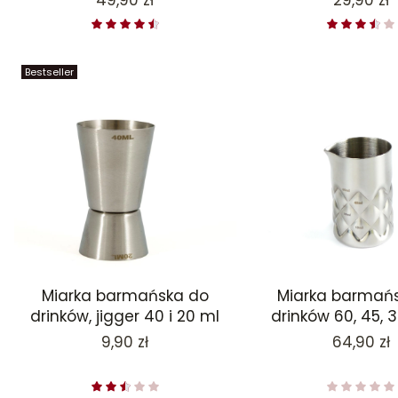
49,90 zł
29,90 zł
Bestseller
Miarka barmańska do
Miarka barmań
drinków, jigger 40 i 20 ml
drinków 60, 45, 3
Cena
Cena
9,90 zł
64,90 zł