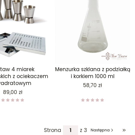
taw 4 miarek
Menzurka szklana z podziałką
kich z ociekaczem
i korkiem 1000 ml
wadratowym
Cena
58,70 zł
Cena
89,00 zł
Strona
z 3
Następna
Przej