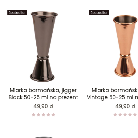
Bestseller
Bestseller
Miarka barmańska, jigger
Miarka barmańska
Black 50-25 ml na prezent
Vintage 50-25 ml n
Cena
Cena
49,90 zł
49,90 zł