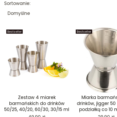
Lista produktów
Sortowanie:
Domyślne
Bestseller
Bestseller
Zestaw 4 miarek
Miarka barmań
barmańskich do drinków
drinków, jigger 50 
50/25, 40/20, 60/30, 30/15 ml
podziałką co 10 m
Cena
Cena