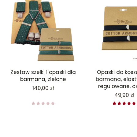
Zestaw szelki i opaski dla
Opaski do koszu
barmana, zielone
barmana, elast
regulowane, c
Cena
140,00 zł
Cena
49,90 zł