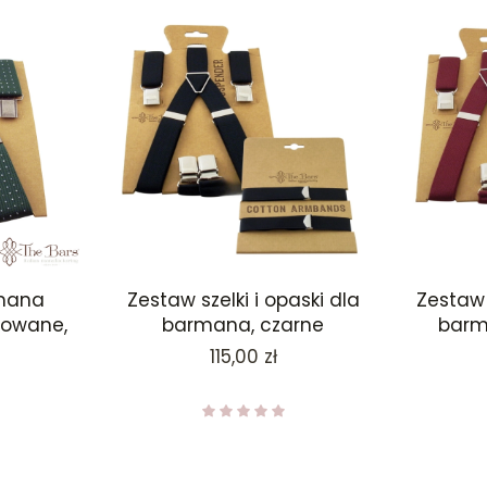
rmana
Zestaw szelki i opaski dla
Zestaw 
lowane,
barmana, czarne
barm
Cena
115,00 zł