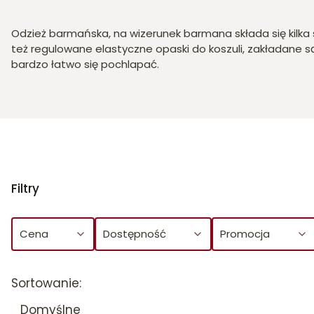
Odzież barmańska, na wizerunek barmana składa się kilk
też regulowane elastyczne opaski do koszuli, zakładane s
bardzo łatwo się pochlapać.
Filtry
Cena
Dostępność
Promocja
Koniec filtrów
Lista produktów
Sortowanie:
Domyślne