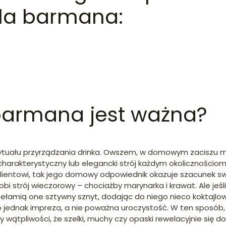
dla barmana:
 barmana jest ważna?
ytuału przyrządzania drinka. Owszem, w domowym zaciszu mo
ór charakterystyczny lub elegancki strój każdym okolicznośc
 klientowi, tak jego domowy odpowiednik okazuje szacunek
i strój wieczorowy – chociażby marynarka i krawat. Ale jeśl
łamią one sztywny sznyt, dodając do niego nieco koktajlow
to jednak impreza, a nie poważna uroczystość. W ten sposób,
 wątpliwości, że szelki, muchy czy opaski rewelacyjnie się 