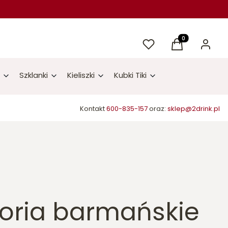
Ulubione
Produkty w kos
Koszyk
Zaloguj 
Szklanki
Kieliszki
Kubki Tiki
Kontakt
600-835-157
oraz:
sklep@2drink.pl
oria barmańskie