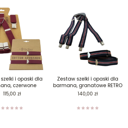
szelki i opaski dla
Zestaw szelki i opaski dla
ana, czerwone
barmana, granatowe RETRO
Cena
Cena
115,00 zł
140,00 zł