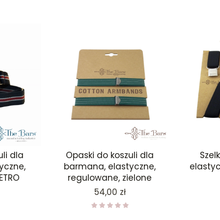
li dla
Opaski do koszuli dla
Szel
yczne,
barmana, elastyczne,
elasty
RETRO
regulowane, zielone
Cena
54,00 zł