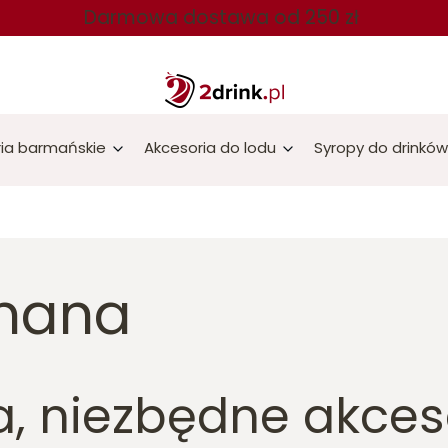
Darmowa dostawa od 250 zł
ia barmańskie
Akcesoria do lodu
Syropy do drinków
rmana
, niezbędne akces