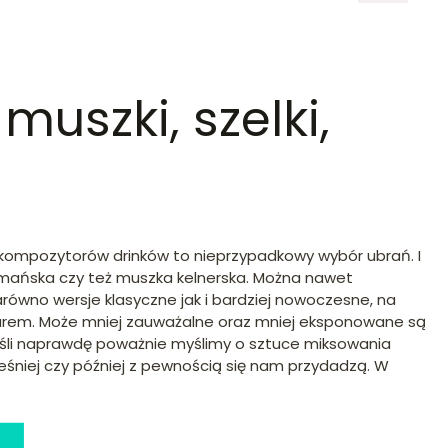
uszki, szelki,
kompozytorów drinków to nieprzypadkowy wybór ubrań. I
armańska czy też muszka kelnerska. Można nawet
równo wersje klasyczne jak i bardziej nowoczesne, na
a barem. Może mniej zauważalne oraz mniej eksponowane są
eśli naprawdę poważnie myślimy o sztuce miksowania
eśniej czy później z pewnością się nam przydadzą. W