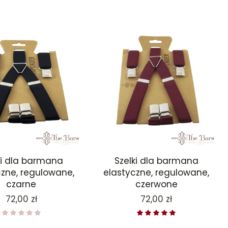
ki dla barmana
Szelki dla barmana
czne, regulowane,
elastyczne, regulowane,
czarne
czerwone
Cena
Cena
72,00 zł
72,00 zł