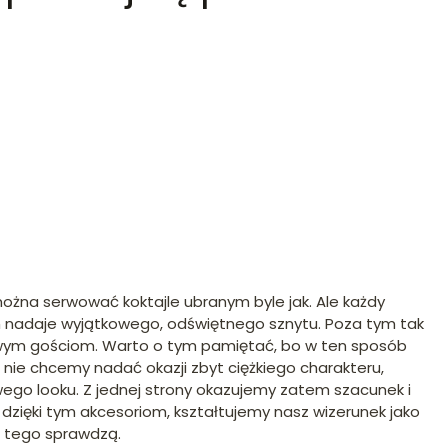
żna serwować koktajle ubranym byle jak. Ale każdy
iom nadaje wyjątkowego, odświętnego sznytu. Poza tym tak
 swym gościom. Warto o tym pamiętać, bo w ten sposób
i nie chcemy nadać okazji zbyt ciężkiego charakteru,
ego looku. Z jednej strony okazujemy zatem szacunek i
 dzięki tym akcesoriom, kształtujemy nasz wizerunek jako
do tego sprawdzą.