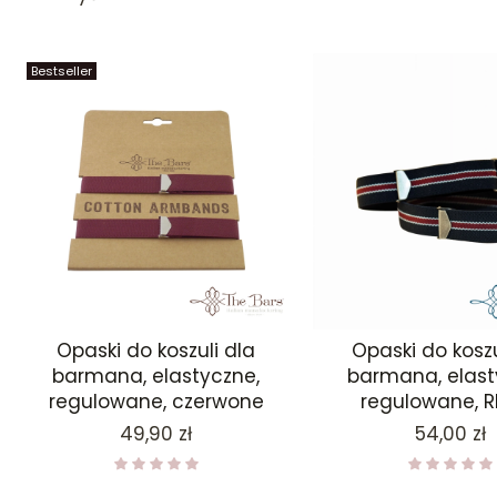
Bestseller
Opaski do koszuli dla
Opaski do koszu
barmana, elastyczne,
barmana, elast
regulowane, czerwone
regulowane, 
Cena
Cena
49,90 zł
54,00 zł