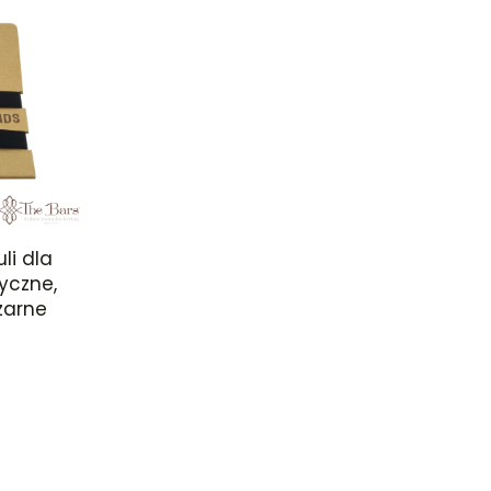
li dla
yczne,
zarne