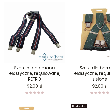
Szelki dla barmana
Szelki dla ba
elastyczne, regulowane,
elastyczne, regu
RETRO
zielone
Cena
Cena
92,00 zł
92,00 zł
Bestseller