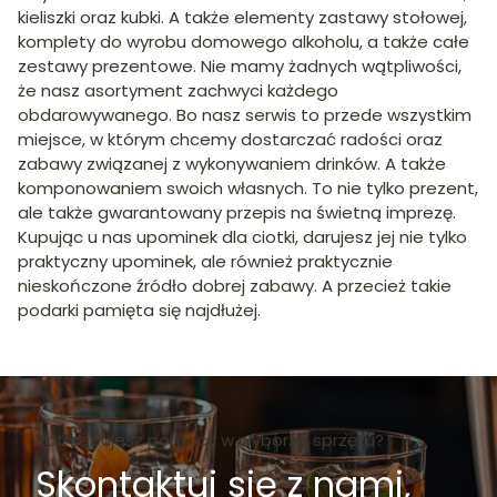
kieliszki oraz kubki. A także elementy zastawy stołowej,
komplety do wyrobu domowego alkoholu, a także całe
zestawy prezentowe. Nie mamy żadnych wątpliwości,
że nasz asortyment zachwyci każdego
obdarowywanego. Bo nasz serwis to przede wszystkim
miejsce, w którym chcemy dostarczać radości oraz
zabawy związanej z wykonywaniem drinków. A także
komponowaniem swoich własnych. To nie tylko prezent,
ale także gwarantowany przepis na świetną imprezę.
Kupując u nas upominek dla ciotki, darujesz jej nie tylko
praktyczny upominek, ale również praktycznie
nieskończone źródło dobrej zabawy. A przecież takie
podarki pamięta się najdłużej.
Potrzebujesz pomocy w wyborze sprzętu?
Skontaktuj się z nami,