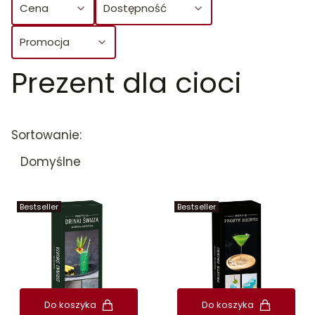
Cena
Dostępność
Promocja
Prezent dla cioci
Koniec filtrów
Lista produktów
Sortowanie:
Domyślne
Bestseller
Bestseller
Do koszyka
Do koszyka