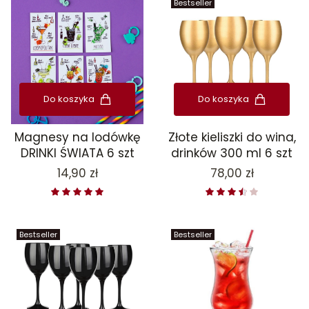
Bestseller
Do koszyka
Do koszyka
Magnesy na lodówkę
Złote kieliszki do wina,
DRINKI ŚWIATA 6 szt
drinków 300 ml 6 szt
Cena
Cena
14,90 zł
78,00 zł
Bestseller
Bestseller