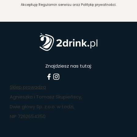
Akceptuję Regulamin serwisu oraz Politykę prywatności.
Znajdziesz nas tutaj:
Sklep prowadzą
Agnieszka i Tomasz Skupieńscy,
Dwie głowy Sp. z.o.o. w Łodzi,
NIP 7262654350