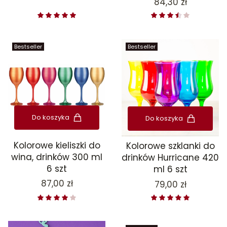
Cena
84,30 zł
Bestseller
Bestseller
Do koszyka
Do koszyka
Kolorowe kieliszki do
Kolorowe szklanki do
wina, drinków 300 ml
drinków Hurricane 420
6 szt
ml 6 szt
Cena
87,00 zł
Cena
79,00 zł