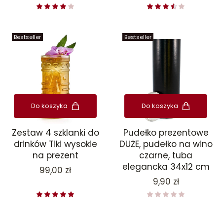
Bestseller
Bestseller
Do koszyka
Do koszyka
Zestaw 4 szklanki do
Pudełko prezentowe
drinków Tiki wysokie
DUŻE, pudełko na wino
na prezent
czarne, tuba
elegancka 34x12 cm
Cena
99,00 zł
Cena
9,90 zł