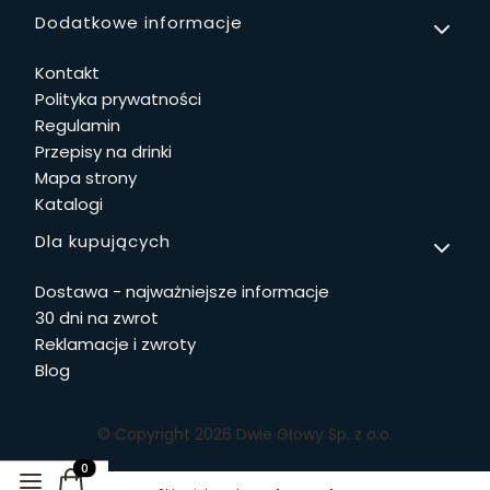
Linki w stopce
Dodatkowe informacje
Kontakt
Polityka prywatności
Regulamin
Przepisy na drinki
Mapa strony
Katalogi
Dla kupujących
Dostawa - najważniejsze informacje
30 dni na zwrot
Reklamacje i zwroty
Blog
© Copyright 2026 Dwie Głowy Sp. z o.o.
Produkty w koszyku: 0. Zobacz szczegóły