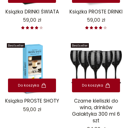
Książka DRINKI ŚWIATA
Książka PROSTE DRINKI
Cena
Cena
59,00 zł
59,00 zł
Bestseller
Bestseller
Do koszyka
Do koszyka
Książka PROSTE SHOTY
Czarne kieliszki do
wina, drinków
Cena
59,00 zł
Galaktyka 300 ml 6
szt