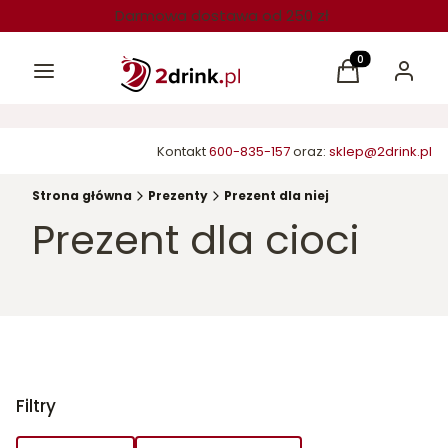
Darmowa dostawa od 250 zł
Menu
Produkty w kos
Koszyk
Zaloguj 
Kontakt
600-835-157
oraz:
sklep@2drink.pl
Strona główna
Prezenty
Prezent dla niej
Prezent dla cioci
Filtry