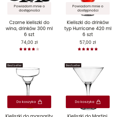
Powiadom mnie o
Powiadom mnie o
dostępności
dostępności
Czarne kieliszki do
Kieliszki do drinków
wina, drinków 300 ml
typ Hurricane 420 ml
6 szt
6 szt
Cena
Cena
74,00 zł
57,00 zł
Bestseller
Bestseller
Do koszyka
Do koszyka
Kieliszki do margarity
Kieliszki do Martini,