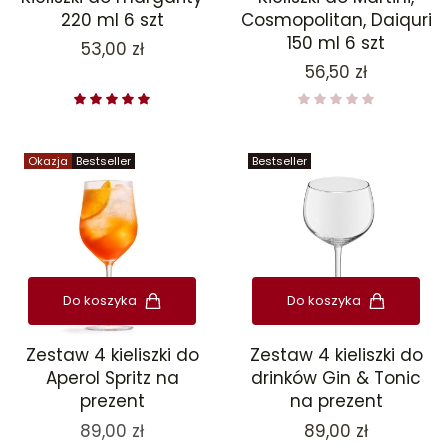
220 ml 6 szt
Cosmopolitan, Daiquri
150 ml 6 szt
Cena
53,00 zł
Cena
56,50 zł
Okazja
Bestseller
Bestseller
Do koszyka
Do koszyka
Zestaw 4 kieliszki do
Zestaw 4 kieliszki do
drinków Gin & Tonic
Aperol Spritz na
na prezent
prezent
Cena
89,00 zł
89,00 zł