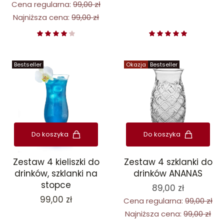
Cena regularna:
99,00 zł
Najniższa cena:
99,00 zł
Bestseller
Okazja
Bestseller
Do koszyka
Do koszyka
Zestaw 4 kieliszki do
Zestaw 4 szklanki do
drinków, szklanki na
drinków ANANAS
stopce
89,00 zł
Cena
99,00 zł
Cena regularna:
99,00 zł
Najniższa cena:
99,00 zł