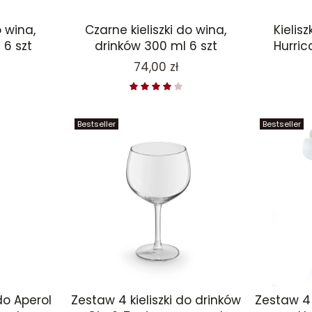
o wina,
Czarne kieliszki do wina,
Kielis
 6 szt
drinków 300 ml 6 szt
Hurric
Cena
74,00 zł
Bestseller
Bestseller
Zestaw 4 kieliszki do drinków
Zestaw 4 
do Aperol