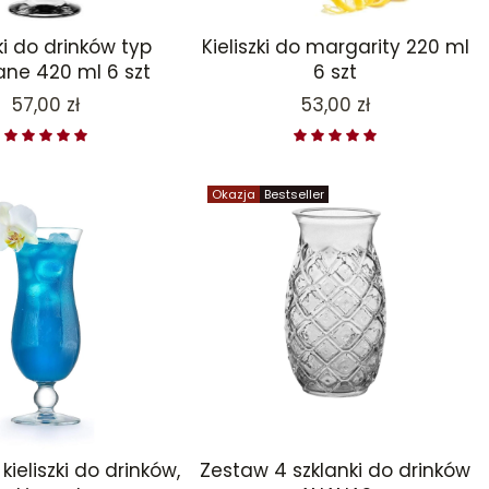
zki do drinków typ
Kieliszki do margarity 220 ml
ane 420 ml 6 szt
6 szt
Cena
Cena
57,00 zł
53,00 zł
Okazja
Bestseller
kieliszki do drinków,
Zestaw 4 szklanki do drinków