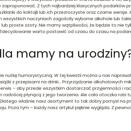
iele zaproponować. Z tych najbardziej klasycznych podarków 
zklanki do koktajli lub ich przezroczyste oraz czarne wersje. A
ch wszystkich naczyniach zagościły wyborne alkohole lub taki
a lub proste szoty. Nie mamy wątpliwości, że będzie to nie 
 Zdecydowanie warto postawić od czasu do czasu na podarek
 dla mamy na urodziny
 nutkę humorystyczną. W tej kwestii można u nas naprawdę
siążki z przepisami na drinki… Przyrządzanie alkoholowych 
 serwis – aby przede wszystkim dostarczać przyjemności i r
m radością płynącą z jego tworzenia. Ale cała otoczka robi t
latego właśnie nasz asortyment to tak dobry pomysł na prez
u. Poza tym – każdy nasz artykuł pięknie wygląda. Z pewnoś