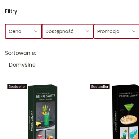
Filtry
Cena
Dostępność
Promocja
Koniec filtrów
Lista produktów
Sortowanie:
Domyślne
Bestseller
Bestseller