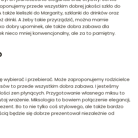
proponujemy przede wszystkim dobrej jakości szkło do
 także kieliszki do Margarity, szklanki do drinków oraz
eż drinki. A żeby takie przyrządzić, można mamie
tylko dobry upominek, ale także dobra zabawa dla
 nieco mniej konwencjonalny, ale za to pamiętny.
?
 wybierać i przebierać. Może zaproponujemy rodzicielce
miksów to przede wszystkim dobra zabawa. I jesteśmy
adości zen płynących. Przygotowanie własnego miksu to
utaj wrażenie. Miksologia to bowiem połączenie elegancji,
ent. Bo to nie tylko coś stylowego, ale także bardzo
cią będzie się dobrze prezentował niezależnie od