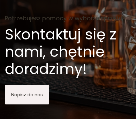
Potrzebujesz pomocy w wyborze sprzętu?
Skontaktuj się z
nami, chętnie
doradzimy!
Napisz do nas