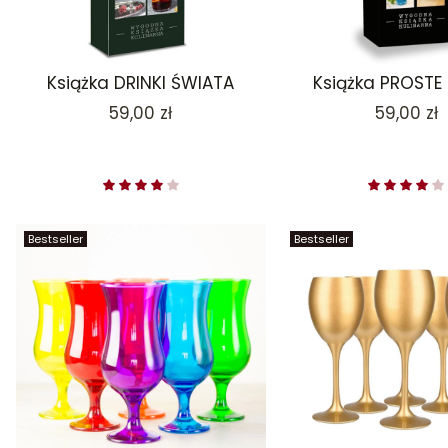
Książka DRINKI ŚWIATA
Książka PROSTE 
Cena
Cena
59,00 zł
59,00 zł
Bestseller
Bestseller