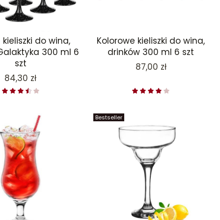
kieliszki do wina,
Kolorowe kieliszki do wina,
Galaktyka 300 ml 6
drinków 300 ml 6 szt
szt
Cena
87,00 zł
Cena
84,30 zł
Bestseller