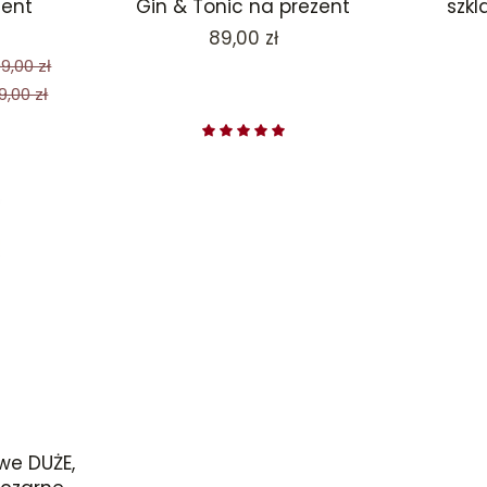
Gin & Tonic na prezent
szkl
zent
Cena
89,00 zł
9,00 zł
9,00 zł
we DUŻE,