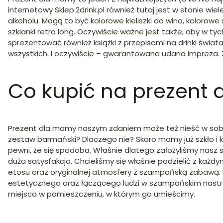
internetowy Sklep.2drink.pl również tutaj jest w stanie w
alkoholu. Mogą to być kolorowe kieliszki do wina, kolorowe s
szklanki retro long. Oczywiście ważne jest także, aby w ty
sprezentować również książki z przepisami na drinki świat
wszystkich. I oczywiście – gwarantowana udana impreza.
Co kupić na prezent
Prezent dla mamy naszym zdaniem może też nieść w sobie
zestaw barmański? Dlaczego nie? Skoro mamy już szkło i k
pewni, że się spodoba. Właśnie dlatego założyliśmy nasz
duża satysfakcja. Chcieliśmy się właśnie podzielić z każdy
etosu oraz oryginalnej atmosfery z szampańską zabawą. D
estetycznego oraz łączącego ludzi w szampańskim nastroj
miejsca w pomieszczeniu, w którym go umieścimy.