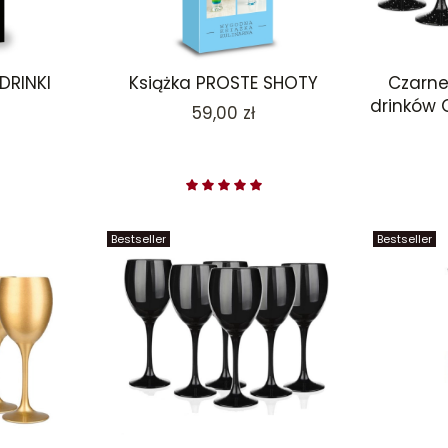
DRINKI
Książka PROSTE SHOTY
Czarne 
drinków 
Cena
59,00 zł
Bestseller
Bestseller