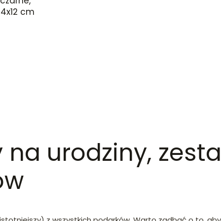
czarne,
34x12 cm
na urodziny, zestaw
ów
jistotniejszy) z wszystkich podarków. Warto zadbać o to, aby