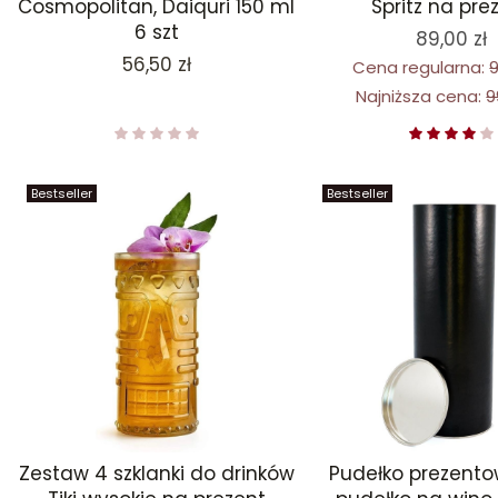
Cosmopolitan, Daiquri 150 ml
Spritz na pre
6 szt
89,00 zł
Cena
56,50 zł
Cena regularna:
9
Najniższa cena:
9
Bestseller
Bestseller
Zestaw 4 szklanki do drinków
Pudełko prezento