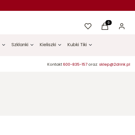
Ulubione
Produkty w kos
Koszyk
Zaloguj 
Szklanki
Kieliszki
Kubki Tiki
Kontakt
600-835-157
oraz:
sklep@2drink.pl