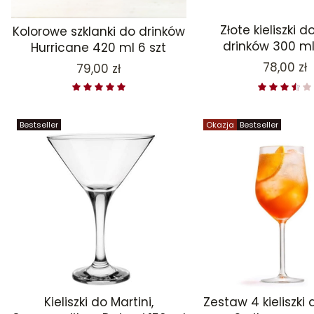
Złote kieliszki d
Kolorowe szklanki do drinków
drinków 300 ml
Hurricane 420 ml 6 szt
Cena
78,00 zł
Cena
79,00 zł
Bestseller
Okazja
Bestseller
Kieliszki do Martini,
Zestaw 4 kieliszki 