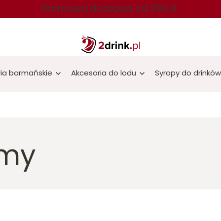
Darmowa dostawa od 250 zł
ia barmańskie
Akcesoria do lodu
Syropy do drinków
amy