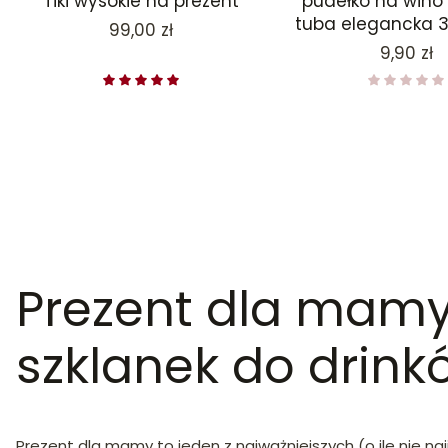
Tiki wysokie na prezent
pudełko na wino 
tuba elegancka 
Cena
99,00 zł
Cena
9,90 zł
Prezent dla mamy 
szklanek do drink
Prezent dla mamy to jeden z najważniejszych (o ile nie na