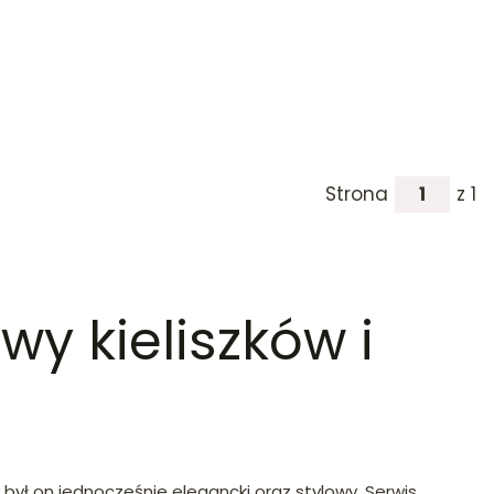
Strona
z 1
y kieliszków i
 był on jednocześnie elegancki oraz stylowy. Serwis