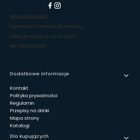
Sklep prowadzą
Agnieszka i Tomasz Skupieńscy,
Dwie głowy Sp. z.o.o. w Łodzi,
NIP 7262654350
Linki w stopce
Dodatkowe informacje
Kontakt
Polityka prywatności
Regulamin
Przepisy na drinki
Mapa strony
Katalogi
Dla kupujących