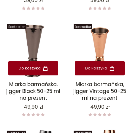
Cena
Cena
39,00 zł
39,00 zł
Bestseller
Bestseller
Do koszyka
Do koszyka
Miarka barmańska,
Miarka barmańska,
jigger Black 50-25 ml
jigger Vintage 50-25
na prezent
ml na prezent
Cena
Cena
49,90 zł
49,90 zł