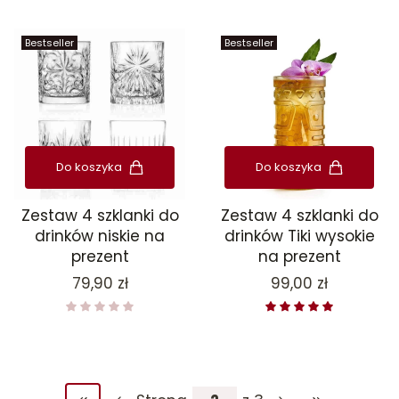
Bestseller
Bestseller
Do koszyka
Do koszyka
Zestaw 4 szklanki do
Zestaw 4 szklanki do
drinków niskie na
drinków Tiki wysokie
prezent
na prezent
Cena
Cena
79,90 zł
99,00 zł