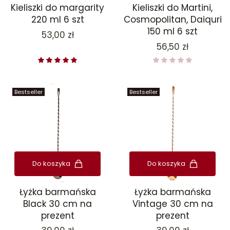
Kieliszki do margarity
Kieliszki do Martini,
220 ml 6 szt
Cosmopolitan, Daiquri
150 ml 6 szt
Cena
53,00 zł
Cena
56,50 zł
Bestseller
Bestseller
Do koszyka
Do koszyka
Łyżka barmańska
Łyżka barmańska
Black 30 cm na
Vintage 30 cm na
prezent
prezent