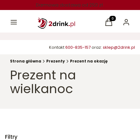
Darmowa dostawa od 250 zł
Menu
Produkty w kos
Koszyk
Zaloguj 
Kontakt
600-835-157
oraz:
sklep@2drink.pl
Strona główna
Prezenty
Prezent na okazję
Prezent na
wielkanoc
Filtry