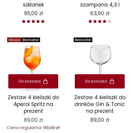
szklanek
szampana 4,3 l
Cena
Cena
95,00 zł
63,90 zł
Okazja
Bestseller
Bestseller
Do koszyka
Do koszyka
Zestaw 4 kieliszki do
Zestaw 4 kieliszki do
drinków Gin & Tonic
Aperol Spritz na
na prezent
prezent
Cena
89,00 zł
89,00 zł
Cena regularna:
99,00 zł