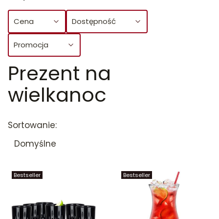
Cena
Dostępność
Promocja
Prezent na
Koniec filtrów
wielkanoc
Lista produktów
Sortowanie:
Domyślne
Bestseller
Bestseller