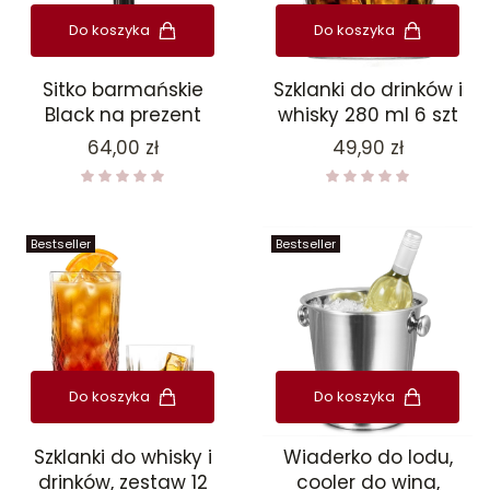
Do koszyka
Do koszyka
Sitko barmańskie
Szklanki do drinków i
Black na prezent
whisky 280 ml 6 szt
Cena
Cena
64,00 zł
49,90 zł
Bestseller
Bestseller
Do koszyka
Do koszyka
Szklanki do whisky i
Wiaderko do lodu,
drinków, zestaw 12
cooler do wina,