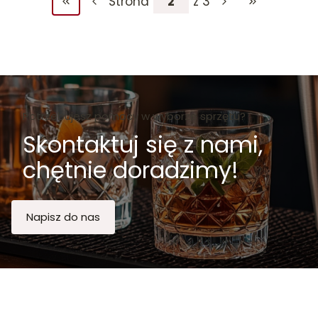
Strona
z 3
Wróć do pierwszej strony z produktami
Przejdź do ost
Potrzebujesz pomocy w wyborze sprzętu?
Skontaktuj się z nami,
chętnie doradzimy!
Napisz do nas