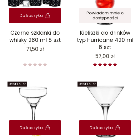
Powiadom mnie o
Do koszyka
dostępności
Czarne szklanki do
Kieliszki do drinków
whisky 280 ml 6 szt
typ Hurricane 420 ml
6 szt
Cena
71,50 zł
Cena
57,00 zł
Bestseller
Bestseller
Do koszyka
Do koszyka