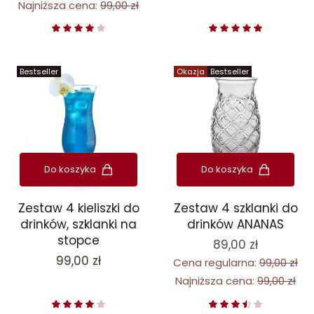
Najniższa cena:
99,00 zł
Bestseller
Okazja
Bestseller
Do koszyka
Do koszyka
Zestaw 4 kieliszki do
Zestaw 4 szklanki do
drinków, szklanki na
drinków ANANAS
stopce
89,00 zł
Cena
99,00 zł
Cena regularna:
99,00 zł
Najniższa cena:
99,00 zł