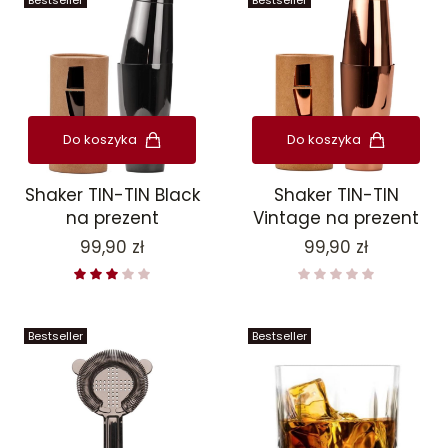
Bestseller
Bestseller
Do koszyka
Do koszyka
Shaker TIN-TIN Black
Shaker TIN-TIN
na prezent
Vintage na prezent
Cena
Cena
99,90 zł
99,90 zł
Bestseller
Bestseller