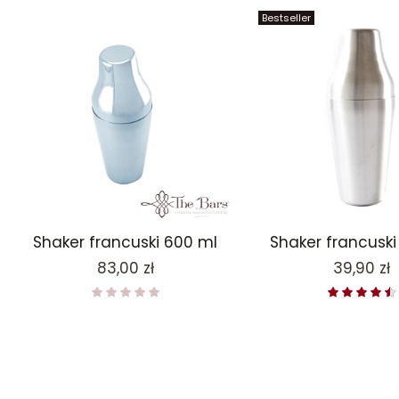
Bestseller
Shaker francuski 600 ml
Shaker francuski
Cena
Cena
83,00 zł
39,90 zł