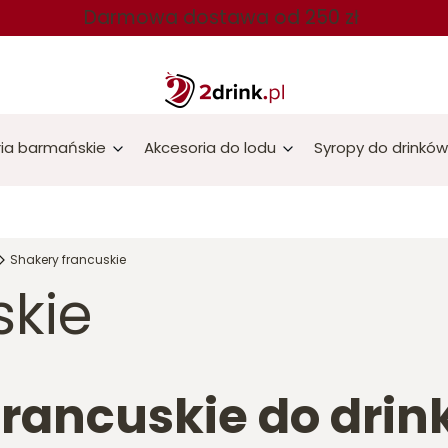
Darmowa dostawa od 250 zł
ia barmańskie
Akcesoria do lodu
Syropy do drinków
Shakery francuskie
skie
francuskie do dri