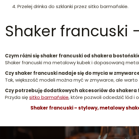
Przelej drinka do szklanki przez sitko barmańskie.
Shaker francuski 
Czym różni się shaker francuski od shakera bostońsk
Shaker francuski ma metalowy kubek i dopasowaną meta
Czy shaker francuski nadaje się do mycia w zmywarc
Tak, większość modeli można myć w zmywarce, ale warto 
Czy potrzebuję dodatkowych akcesoriów do shakera 
Przyda się
sitko barmańskie
, które pozwoli odcedzić lód i
Shaker francuski – stylowy, metalowy shake