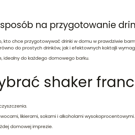
i sposób na przygotowanie dri
ego, kto chce przygotowywać drinki w domu w prawdziwie bar
zarówno do prostych drinków, jak i efektownych koktajli wym
ie, idealny do każdego domowego barku.
ybrać shaker franc
 czyszczenia.
owocami, likierami, sokami i alkoholami wysokoprocentowymi.
ażdej domowej imprezie.