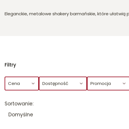
Eleganckie, metalowe shakery barmańskie, które ułatwią pr
Filtry
Cena
Dostępność
Promocja
Koniec filtrów
Lista produktów
Sortowanie:
Domyślne