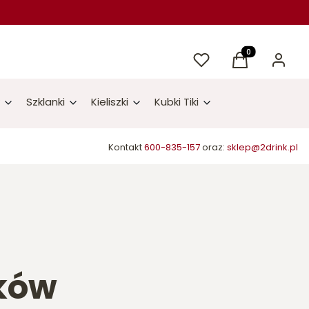
Ulubione
Produkty w kos
Koszyk
Zaloguj 
Szklanki
Kieliszki
Kubki Tiki
Kontakt
600-835-157
oraz:
sklep@2drink.pl
nków