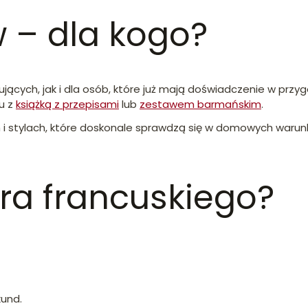
 – dla kogo?
ących, jak i dla osób, które już mają doświadczenie w przyg
u z
książką z przepisami
lub
zestawem barmańskim
.
i stylach, które doskonale sprawdzą się w domowych warunka
ra francuskiego?
kund.