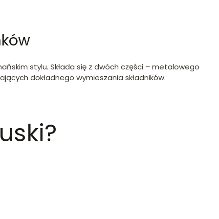
nków
mańskim stylu. Składa się z dwóch części – metalowego
agających dokładnego wymieszania składników.
uski?