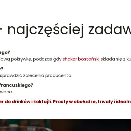
– najczęściej zada
iego?
lową pokrywkę, podczas gdy
shaker bostoński
składa się z ku
e?
sprawdzić zalecenia producenta.
francuskiego?
 owoce.
r do drinków i koktajli. Prosty w obsłudze, trwały i i