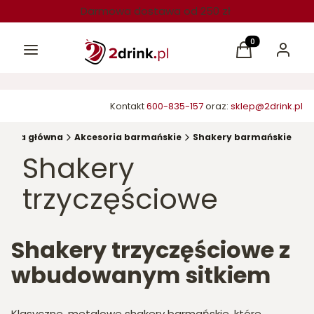
Darmowa dostawa od 250 zł
Menu
Produkty w kos
Koszyk
Zaloguj 
Kontakt
600-835-157
oraz:
sklep@2drink.pl
trona główna
Akcesoria barmańskie
Shakery barmańskie
Shakery
trzyczęściowe
Shakery trzyczęściowe z
wbudowanym sitkiem
Klasyczne, metalowe shakery barmańskie, które