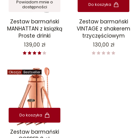
Powiadom mnie o
Do koszyka
dostępności
Zestaw barmański
Zestaw barmański
MANHATTAN z książką
VINTAGE z shakerem
Proste drinki
trzyczęściowym
Cena
Cena
139,00 zł
130,00 zł
Okazja
Bestseller
Do koszyka
Zestaw barmański