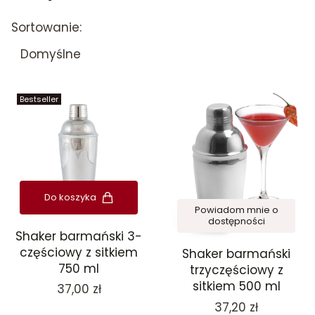
Lista produktów
Sortowanie:
Domyślne
Bestseller
Do koszyka
Powiadom mnie o
dostępności
Shaker barmański 3-
częściowy z sitkiem
Shaker barmański
750 ml
trzyczęściowy z
sitkiem 500 ml
Cena
37,00 zł
Cena
37,20 zł