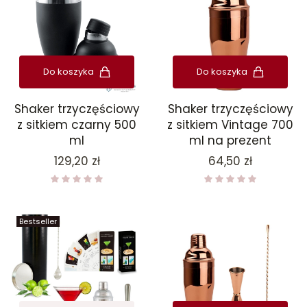
Do koszyka
Do koszyka
Shaker trzyczęściowy
Shaker trzyczęściowy
z sitkiem czarny 500
z sitkiem Vintage 700
ml
ml na prezent
Cena
Cena
129,20 zł
64,50 zł
Bestseller