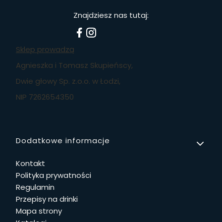
Znajdziesz nas tutaj:
Sklep prowadzą
Agnieszka i Tomasz Skupieńscy,
Dwie głowy Sp. z.o.o. w Łodzi,
NIP 7262654350
Linki w stopce
Dodatkowe informacje
Kontakt
Polityka prywatności
Regulamin
Przepisy na drinki
Mapa strony