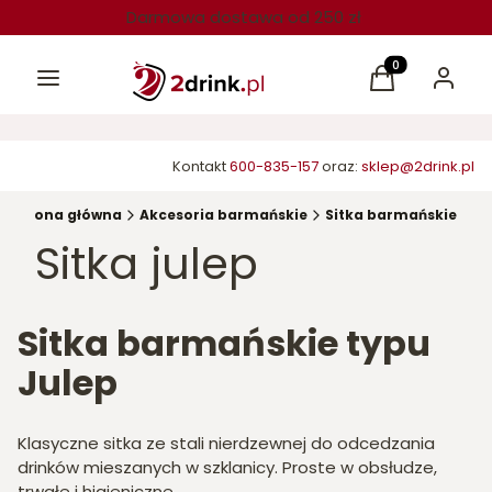
Darmowa dostawa od 250 zł
Menu
Produkty w kos
Koszyk
Zaloguj 
Kontakt
600-835-157
oraz:
sklep@2drink.pl
Strona główna
Akcesoria barmańskie
Sitka barmańskie
Sitka julep
Sitka barmańskie typu
Julep
Klasyczne sitka ze stali nierdzewnej do odcedzania
drinków mieszanych w szklanicy. Proste w obsłudze,
trwałe i higieniczne.