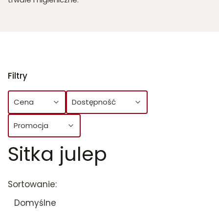
Filtry
Cena
Dostępność
Promocja
Sitka julep
Koniec filtrów
Lista produktów
Sortowanie:
Domyślne