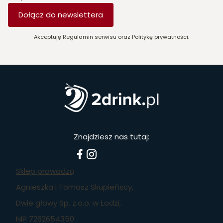
Dołącz do newslettera
Akceptuję Regulamin serwisu oraz Politykę prywatności.
Znajdziesz nas tutaj:
Sklep prowadzą
Agnieszka i Tomasz Skupieńscy,
Dwie głowy Sp. z.o.o. w Łodzi,
NIP 7262654350