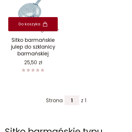
Do koszyka
Sitko barmańskie
julep do szklanicy
barmańskiej
Cena
25,50 zł
Strona
z 1
Sitko barmańskie typu