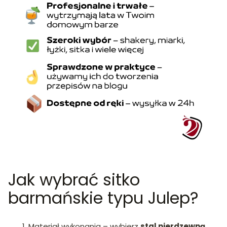
Jak wybrać sitko
barmańskie typu Julep?
Materiał wykonania – wybierz
stal nierdzewną
,