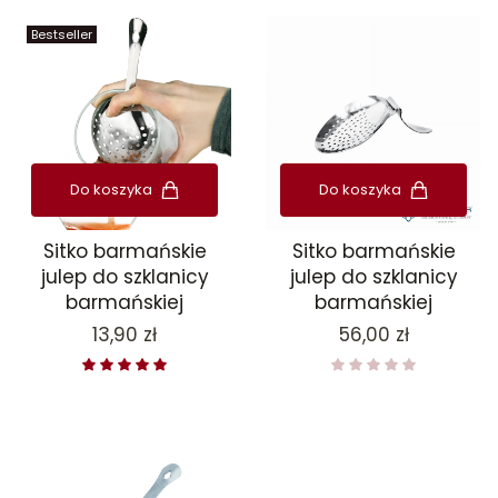
Bestseller
Do koszyka
Do koszyka
Sitko barmańskie
Sitko barmańskie
julep do szklanicy
julep do szklanicy
barmańskiej
barmańskiej
Cena
Cena
13,90 zł
56,00 zł