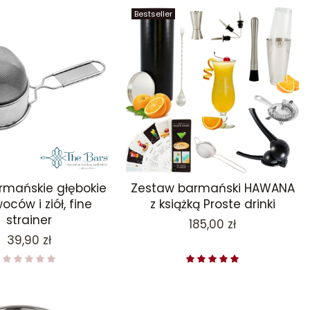
Bestseller
armańskie głębokie
Zestaw barmański HAWANA
oców i ziół, fine
z książką Proste drinki
strainer
Cena
185,00 zł
Cena
39,90 zł