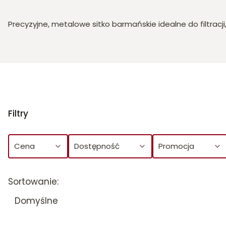
Precyzyjne, metalowe sitko barmańskie idealne do filtrac
Filtry
Cena
Dostępność
Promocja
Koniec filtrów
Lista produktów
Sortowanie:
Domyślne