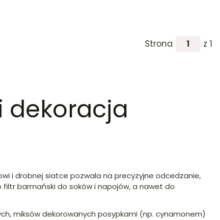
Strona
z 1
 i dekoracja
i i drobnej siatce pozwala na precyzyjne odcedzanie,
 filtr barmański do soków i napojów, a nawet do
wych, miksów dekorowanych posypkami (np. cynamonem)