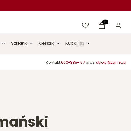
Ulubione
Produkty w kos
Koszyk
Zaloguj 
Szklanki
Kieliszki
Kubki Tiki
Kontakt
600-835-157
oraz:
sklep@2drink.pl
rmański