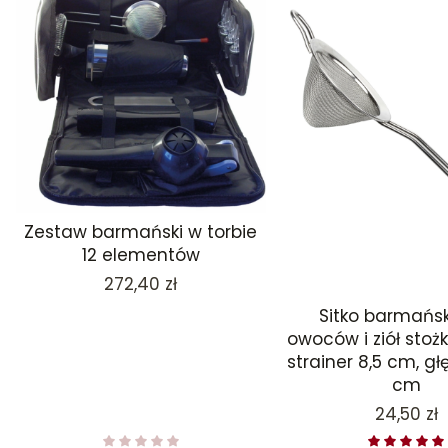
Zestaw barmański w torbie
12 elementów
Cena
272,40 zł
Sitko barmańsk
owoców i ziół stoż
strainer 8,5 cm, g
cm
Cena
24,50 zł