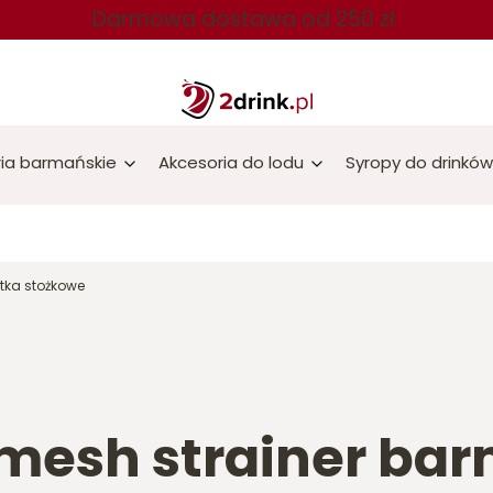
Darmowa dostawa od 250 zł
ia barmańskie
Akcesoria do lodu
Syropy do drinków
itka stożkowe
 mesh strainer ba