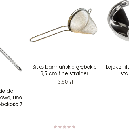
Sitko barmańskie głębokie
Lejek z f
8,5 cm fine strainer
sta
Cena
13,90 zł
ie do
kowe, fine
łębokość 7