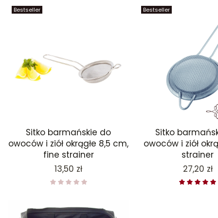
Bestseller
Bestseller
Sitko barmańskie do
Sitko barmańsk
owoców i ziół okrągłe 8,5 cm,
owoców i ziół okrą
fine strainer
strainer
Cena
Cena
13,50 zł
27,20 zł