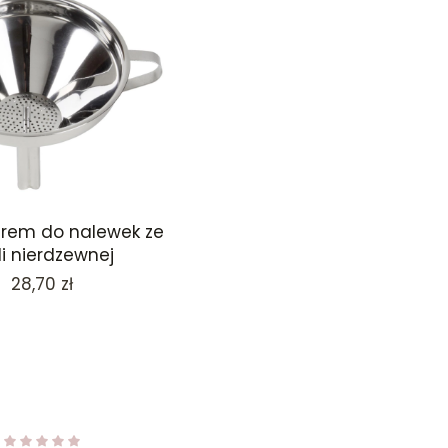
iltrem do nalewek ze
li nierdzewnej
Cena
28,70 zł