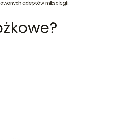
nsowanych adeptów miksologii.
tożkowe?