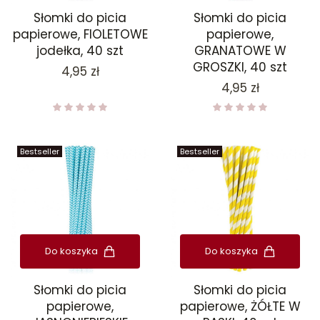
Słomki do picia
Słomki do picia
papierowe, FIOLETOWE
papierowe,
jodełka, 40 szt
GRANATOWE W
GROSZKI, 40 szt
Cena
4,95 zł
Cena
4,95 zł
Bestseller
Bestseller
Do koszyka
Do koszyka
Słomki do picia
Słomki do picia
papierowe,
papierowe, ŻÓŁTE W