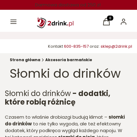
Darmowa dostawa od 250 zł
Menu
Produkty w kos
Koszyk
Zaloguj 
Kontakt
600-835-157
oraz:
sklep@2drink.pl
Strona główna
Akcesoria barmańskie
Słomki do drinków
Słomki do drinków
- dodatki,
które robią różnicę
Czasem to właśnie drobiazgi budują klimat –
słomki
do drinków
to nie tylko wygoda, ale też efektowny
dodatek, który podkręca wygląd każdego napoju. W