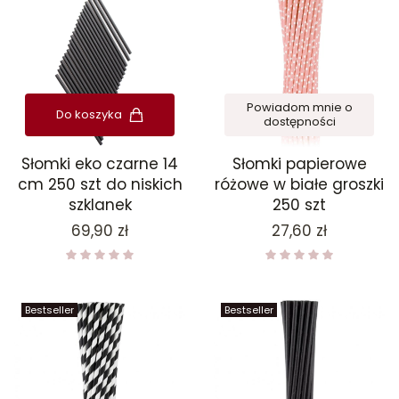
Powiadom mnie o
Do koszyka
dostępności
Słomki eko czarne 14
Słomki papierowe
cm 250 szt do niskich
różowe w białe groszki
szklanek
250 szt
Cena
Cena
69,90 zł
27,60 zł
Bestseller
Bestseller