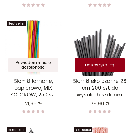
Bestseller
Powiadom mnie o
Do koszyka
dostępności
Słomki łamane,
Słomki eko czarne 23
papierowe, MIX
cm 200 szt do
KOLORÓW, 250 szt
wysokich szklanek
Cena
Cena
21,95 zł
79,90 zł
Bestseller
Bestseller