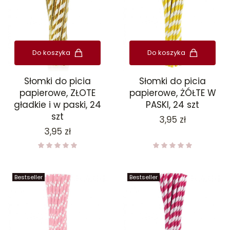
Do koszyka
Do koszyka
Słomki do picia
Słomki do picia
papierowe, ZŁOTE
papierowe, ŻÓŁTE W
gładkie i w paski, 24
PASKI, 24 szt
szt
Cena
3,95 zł
Cena
3,95 zł
Bestseller
Bestseller