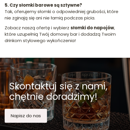
5. Czy słomki barowe są sztywne?
Tak, oferujemy słomki o odpowiedniej grubości, które
nie zginają się ani nie łamią podczas picia.
Zobacz naszą ofertę i wybierz
słomki do napojów
,
które uzupełnią Twój domowy bar i dodadzą Twoim
drinkom stylowego wykończenia!
Potrzebujesz pomocy w wyborze sprzętu?
Skontaktuj się z nami,
chętnie doradzimy!
Napisz do nas