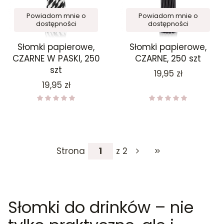
Powiadom mnie o
Powiadom mnie o
dostępności
dostępności
Słomki papierowe,
Słomki papierowe,
CZARNE W PASKI, 250
CZARNE, 250 szt
szt
Cena
19,95 zł
Cena
19,95 zł
Strona
z 2
Przejdź do ostatniej
Słomki do drinków – nie