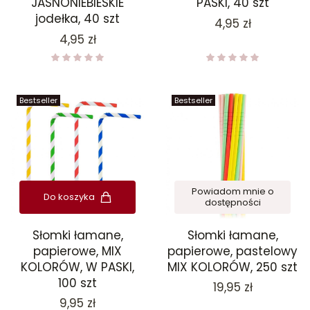
JASNONIEBIESKIE
PASKI, 40 szt
jodełka, 40 szt
Cena
4,95 zł
Cena
4,95 zł
Bestseller
Bestseller
Powiadom mnie o
Do koszyka
dostępności
Słomki łamane,
Słomki łamane,
papierowe, MIX
papierowe, pastelowy
KOLORÓW, W PASKI,
MIX KOLORÓW, 250 szt
100 szt
Cena
19,95 zł
Cena
9,95 zł