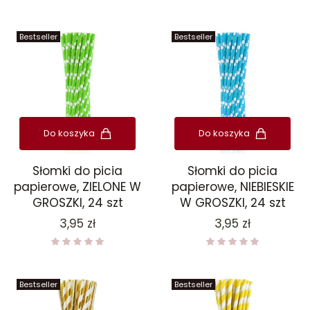
Bestseller
Bestseller
Do koszyka
Do koszyka
Słomki do picia
Słomki do picia
papierowe, ZIELONE W
papierowe, NIEBIESKIE
GROSZKI, 24 szt
W GROSZKI, 24 szt
Cena
Cena
3,95 zł
3,95 zł
Bestseller
Bestseller