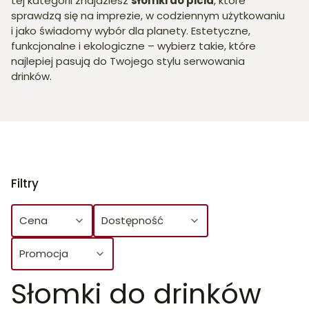
tej kategorii znajdziesz
słomki do picia
, które
sprawdzą się na imprezie, w codziennym użytkowaniu
i jako świadomy wybór dla planety. Estetyczne,
funkcjonalne i ekologiczne – wybierz takie, które
najlepiej pasują do Twojego stylu serwowania
drinków.
Filtry
Cena
Dostępność
Promocja
Słomki do drinków
Koniec filtrów