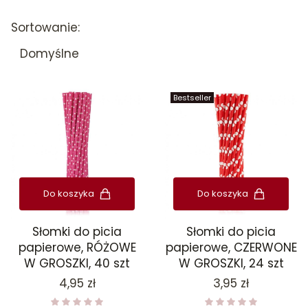
Lista produktów
Sortowanie:
Domyślne
Bestseller
Do koszyka
Do koszyka
Słomki do picia
Słomki do picia
papierowe, RÓŻOWE
papierowe, CZERWONE
W GROSZKI, 40 szt
W GROSZKI, 24 szt
Cena
Cena
4,95 zł
3,95 zł