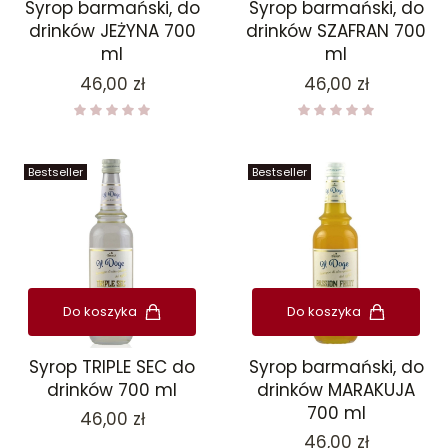
Syrop barmański, do
Syrop barmański, do
drinków JEŻYNA 700
drinków SZAFRAN 700
ml
ml
Cena
Cena
46,00 zł
46,00 zł
Bestseller
Bestseller
Do koszyka
Do koszyka
Syrop TRIPLE SEC do
Syrop barmański, do
drinków 700 ml
drinków MARAKUJA
700 ml
Cena
46,00 zł
Cena
46,00 zł