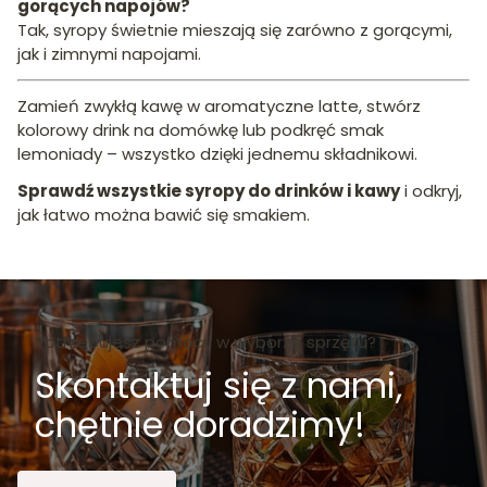
gorących napojów?
Tak, syropy świetnie mieszają się zarówno z gorącymi,
jak i zimnymi napojami.
Zamień zwykłą kawę w aromatyczne latte, stwórz
kolorowy drink na domówkę lub podkręć smak
lemoniady – wszystko dzięki jednemu składnikowi.
Sprawdź wszystkie syropy do drinków i kawy
i odkryj,
jak łatwo można bawić się smakiem.
Potrzebujesz pomocy w wyborze sprzętu?
Skontaktuj się z nami,
chętnie doradzimy!