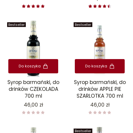
Bestseller
Bestseller
Do koszyka
Do koszyka
Syrop barmański, do
Syrop barmański, do
drinków CZEKOLADA
drinków APPLE PIE
700 ml
SZARLOTKA 700 ml
Cena
Cena
46,00 zł
46,00 zł
Bestseller