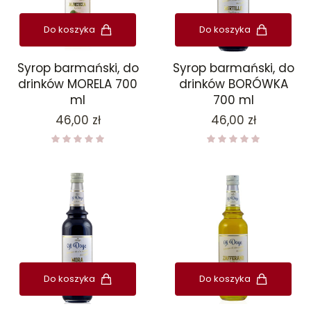
Do koszyka
Do koszyka
Syrop barmański, do
Syrop barmański, do
drinków MORELA 700
drinków BORÓWKA
ml
700 ml
Cena
Cena
46,00 zł
46,00 zł
Do koszyka
Do koszyka