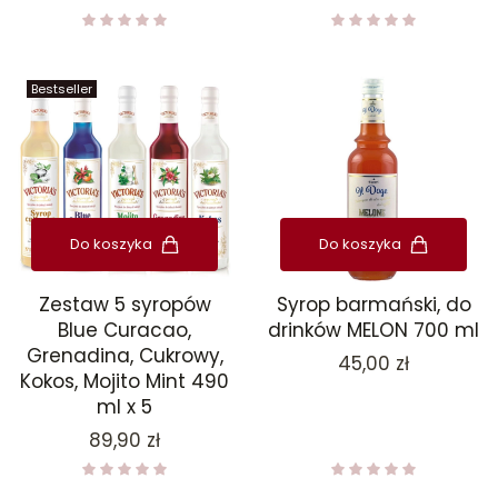
Bestseller
Do koszyka
Do koszyka
Zestaw 5 syropów
Syrop barmański, do
Blue Curacao,
drinków MELON 700 ml
Grenadina, Cukrowy,
Cena
45,00 zł
Kokos, Mojito Mint 490
ml x 5
Cena
89,90 zł