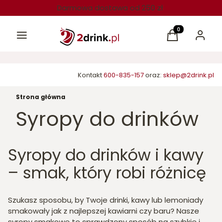
Darmowa dostawa od 250 zł
Menu
Produkty w kos
Koszyk
Zaloguj 
Kontakt
600-835-157
oraz:
sklep@2drink.pl
Strona główna
Syropy do drinków
Syropy do drinków i kawy
– smak, który robi różnicę
Szukasz sposobu, by Twoje drinki, kawy lub lemoniady
smakowały jak z najlepszej kawiarni czy baru? Nasze
syropy smakowe to sprawdzony sposób na szybkie i