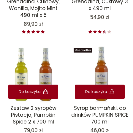
Grenadina, Cukrowy,
Grenadina, Cukrowy 3
Wanilia, Mojito Mint
x 490 ml
490 ml x 5
Cena
54,90 zł
Cena
89,90 zł
Bestseller
Do koszyka
Do koszyka
Zestaw 2 syropów
Syrop barmański, do
Pistacja, Pumpkin
drinków PUMPKIN SPICE
Spice 2 x 700 ml
700 ml
Cena
Cena
79,00 zł
46,00 zł