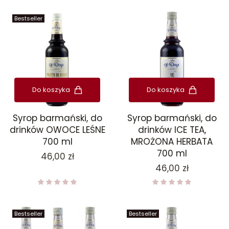
Bestseller
Do koszyka
Do koszyka
Syrop barmański, do
Syrop barmański, do
drinków OWOCE LEŚNE
drinków ICE TEA,
700 ml
MROŻONA HERBATA
700 ml
Cena
46,00 zł
Cena
46,00 zł
Bestseller
Bestseller