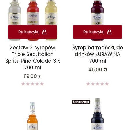
Do koszyka
Do koszyka
Zestaw 3 syropów
Syrop barmański, do
Triple Sec, Italian
drinków ŻURAWINA
Spritz, Pina Colada 3 x
700 ml
700 ml
Cena
46,00 zł
Cena
119,00 zł
Bestseller