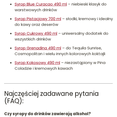
Syrop Blue Curacao 490 ml
– niebieski klasyk do
warstwowych drinków
Syrop Pistacjowy 700 ml
– słodki, kremowy i idealny
do kawy oraz deserów
Syrop Cukrowy 490 ml
– uniwersalny dodatek do
wszystkich drinków
Syrop Grenadina 490 ml
– do Tequila Sunrise,
Cosmopolitan i wielu innych kolorowych koktajli
Syrop Kokosowy 490 ml
– niezastąpiony w Pina
Coladzie i kremowych kawach
Najczęściej zadawane pytania
(FAQ):
Czy syropy do drinków zawierają alkohol?