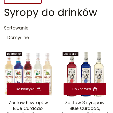
Syropy do drinków
Koniec filtrów
Lista produktów
Sortowanie:
Domyślne
Bestseller
Bestseller
Do koszyka
Do koszyka
Zestaw 5 syropów
Zestaw 3 syropów
Blue Curacao,
Blue Curacao,