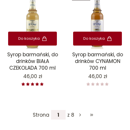
Do koszyka
Do koszyka
Syrop barmański, do
Syrop barmański, do
drinków BIAŁA
drinków CYNAMON
CZEKOLADA 700 ml
700 ml
Cena
Cena
46,00 zł
46,00 zł
Strona
z 8
Przejdź do ostatniej