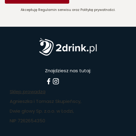
Akceptuję Regulamin serwisu oraz Politykę prywatności.
Znajdziesz nas tutaj:
Sklep prowadzą
Agnieszka i Tomasz Skupieńscy,
Dwie głowy Sp. z.o.o. w Łodzi,
NIP 7262654350