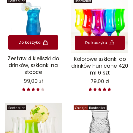
Bestseller
Bestseller
Do koszyka
Do koszyka
Zestaw 4 kieliszki do
Kolorowe szklanki do
drinków, szklanki na
drinków Hurricane 420
stopce
ml 6 szt
Cena
99,00 zł
Cena
79,00 zł
Bestseller
Okazja
Bestseller