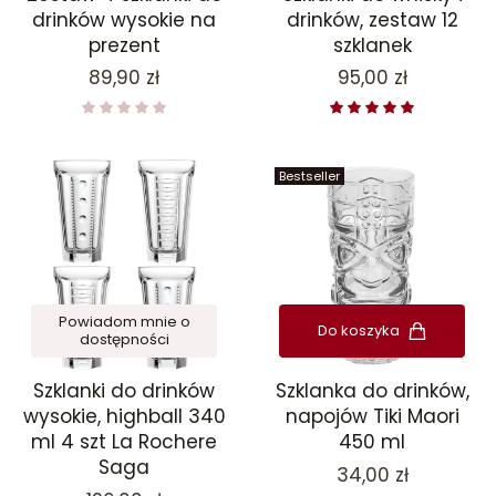
drinków wysokie na
drinków, zestaw 12
prezent
szklanek
Cena
Cena
89,90 zł
95,00 zł
Bestseller
Powiadom mnie o
Do koszyka
dostępności
Szklanki do drinków
Szklanka do drinków,
wysokie, highball 340
napojów Tiki Maori
ml 4 szt La Rochere
450 ml
Saga
Cena
34,00 zł