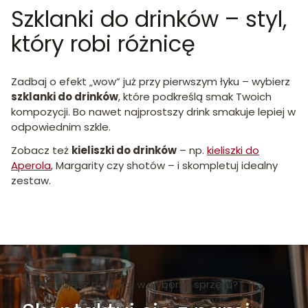
Szklanki do drinków – styl,
który robi różnicę
Zadbaj o efekt „wow” już przy pierwszym łyku – wybierz
szklanki do drinków
, które podkreślą smak Twoich
kompozycji. Bo nawet najprostszy drink smakuje lepiej w
odpowiednim szkle.
Zobacz też
kieliszki do drinków
– np.
kieliszki do
Aperola
, Margarity czy shotów – i skompletuj idealny
zestaw.
Potrzebujesz pomocy w wyborze sprzętu?