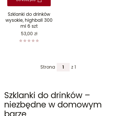
Szklanki do drinków
wysokie, highball 300
ml 6 szt
Cena
53,00 zł
Strona
z 1
Szklanki do drinków –
niezbędne w domowym
barze