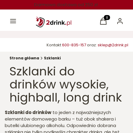
Darmowa dostawa od 250 zł
Menu
Produkty w kos
Koszyk
Zaloguj 
Kontakt
600-835-157
oraz:
sklep@2drink.pl
Strona główna
Szklanki
Szklanki do
drinków wysokie,
highball, long drink
Szklanki do drinków
to jeden z najważniejszych
elementów domowego barku – tuż obok shakera i
butelki ulubionego alkoholu. Odpowiednio dobrana
szklanka nie tylko podkreśla charakter drinka, ale też