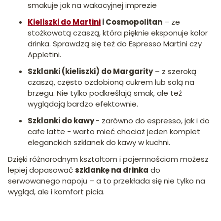
smakuje jak na wakacyjnej imprezie
Kieliszki do Martini
i Cosmopolitan
– ze
stożkowatą czaszą, która pięknie eksponuje kolor
drinka. Sprawdzą się też do Espresso Martini czy
Appletini.
Szklanki (kieliszki) do Margarity
– z szeroką
czaszą, często ozdobioną cukrem lub solą na
brzegu. Nie tylko podkreślają smak, ale też
wyglądają bardzo efektownie.
Szklanki do kawy
- zarówno do espresso, jak i do
cafe latte - warto mieć chociaż jeden komplet
eleganckich szklanek do kawy w kuchni.
Dzięki różnorodnym kształtom i pojemnościom możesz
lepiej dopasować
szklankę na drinka
do
serwowanego napoju – a to przekłada się nie tylko na
wygląd, ale i komfort picia.