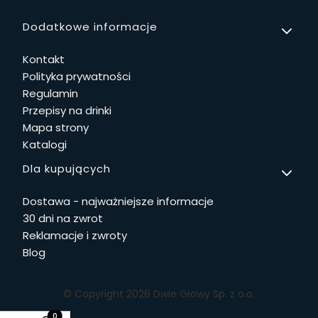
Linki w stopce
Dodatkowe informacje
Kontakt
Polityka prywatności
Regulamin
Przepisy na drinki
Mapa strony
Katalogi
Dla kupujących
Dostawa - najważniejsze informacje
30 dni na zwrot
Reklamacje i zwroty
Blog
© Copyright 2026 Dwie Głowy Sp. z o.o.