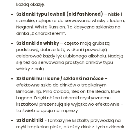
każdą okazję.
Szklanki typu lowball (old fashioned)
– niskie i
szerokie, najlepsze do serwowania whisky z lodem,
Negroni, White Russian. To klasyczna szklanka na
drinka „z charakterem”.
Szklanki do whisky
– często mają grubszą
podstawę, dobrze leżą w dłoni i pozwalają
celebrować każdy łyk ulubionego alkoholu. Nadają
się też do serwowania prostych drinków typu
whisky z colą.
Szklanki hurricane / szklanki na nóżce
–
efektowne szkło do drinków o tropikalnym
klimacie, np. Pina Colada, Sex on the Beach, Blue
Lagoon. Dzięki nóżce i charakterystycznemu
kształtowi prezentują się wyjątkowo efektownie –
to świetna opcja na imprezy.
Szklanki tiki
- fantazyjne kształty przywodzą na
myśl tropikalne plaże, a każdy drink z tych szklanek