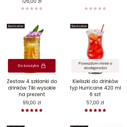
Cena
126,00 zł
Bestseller
Bestseller
Powiadom mnie o
Do koszyka
dostępności
Zestaw 4 szklanki do
Kieliszki do drinków
drinków Tiki wysokie
typ Hurricane 420 ml
na prezent
6 szt
Cena
Cena
99,00 zł
57,00 zł