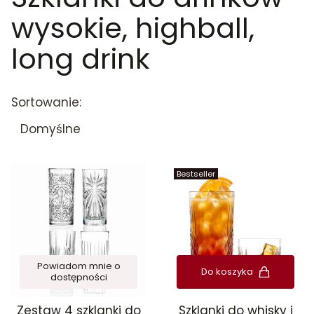
wysokie, highball,
long drink
Lista produktów
Sortowanie:
Domyślne
Bestseller
Powiadom mnie o
Do koszyka
dostępności
Zestaw 4 szklanki do
Szklanki do whisky i