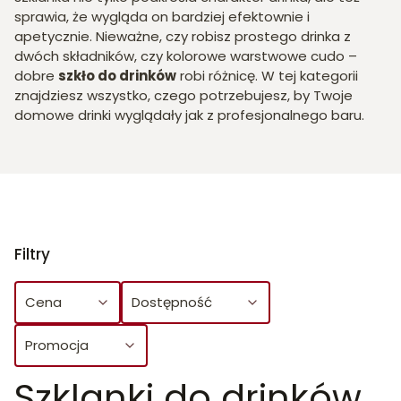
sprawia, że wygląda on bardziej efektownie i
apetycznie. Nieważne, czy robisz prostego drinka z
dwóch składników, czy kolorowe warstwowe cudo –
dobre
szkło do drinków
robi różnicę. W tej kategorii
znajdziesz wszystko, czego potrzebujesz, by Twoje
domowe drinki wyglądały jak z profesjonalnego baru.
Filtry
Cena
Dostępność
Promocja
Szklanki do drinków
Koniec filtrów