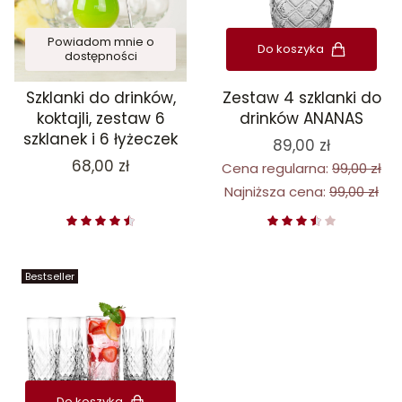
Powiadom mnie o
Do koszyka
dostępności
Szklanki do drinków,
Zestaw 4 szklanki do
koktajli, zestaw 6
drinków ANANAS
szklanek i 6 łyżeczek
89,00 zł
Cena
68,00 zł
Cena regularna:
99,00 zł
Najniższa cena:
99,00 zł
Bestseller
Do koszyka