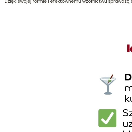
Dzięki swojej formie i efektownemu wzornictwu sprawdzą s