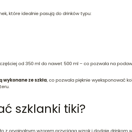
k, które idealnie pasują do drinków typu:
jczęściej od 350 ml do nawet 500 ml – co pozwala na podawan
 są wykonane ze szkła
, co pozwala pięknie wyeksponować kol
teru.
 szklanki tiki?
ło z oryginalnym wzorem przyciąga wzrok i dodaje drinkom