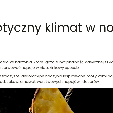
gzotyczny klimat w
ątkowe naczynia, które łączą funkcjonalność klasycznej szkla
i serwować napoje w nietuzinkowy sposób.
rzezroczyste, dekoracyjne naczynia inspirowane motywami poline
iad, soków, a nawet warstwowych napojów i deserów.