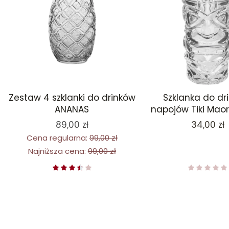
Zestaw 4 szklanki do drinków
Szklanka do dr
ANANAS
napojów Tiki Maor
Cena
89,00 zł
34,00 zł
Cena regularna:
99,00 zł
Najniższa cena:
99,00 zł