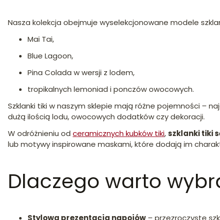
Nasza kolekcja obejmuje wyselekcjonowane modele szklane
Mai Tai,
Blue Lagoon,
Pina Colada w wersji z lodem,
tropikalnych lemoniad i ponczów owocowych.
Szklanki tiki w naszym sklepie mają różne pojemności – na
dużą ilością lodu, owocowych dodatków czy dekoracji.
W odróżnieniu od
ceramicznych kubków tiki
,
szklanki tiki
lub motywy inspirowane maskami, które dodają im charak
Dlaczego warto wybrać
Stylowa prezentacja napojów
– przezroczyste szk