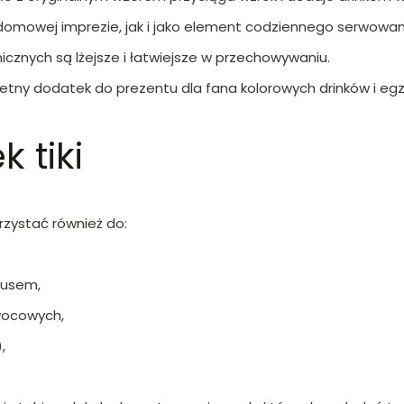
domowej imprezie, jak i jako element codziennego serwowan
znych są lżejsze i łatwiejsze w przechowywaniu.
świetny dodatek do prezentu dla fana kolorowych drinków i e
 tiki
orzystać również do:
musem,
wocowych,
,