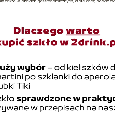
ię także w lokalach gastronomicznych, które chcą dodać tro