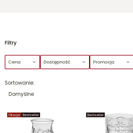
Filtry
Cena
Dostępność
Promocja
Koniec filtrów
Lista produktów
Sortowanie:
Domyślne
Okazja
Bestseller
Bestseller