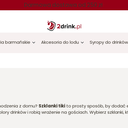
Darmowa dostawa od 250 zł
ia barmańskie
Akcesoria do lodu
Syropy do drinków
ychodzenia z domu?
Szklanki tiki
to prosty sposób, by dodać e
ory drinków i robią wrażenie na gościach. Wybierz szklanki, k