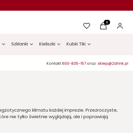
Ulubione
Produkty w kos
Koszyk
Zaloguj 
Szklanki
Kieliszki
Kubki Tiki
Kontakt
600-835-157
oraz:
sklep@2drink.pl
gzotycznego klimatu każdej imprezie. Przezroczyste,
tóre nie tylko świetnie wyglądają, ale i poprawiają