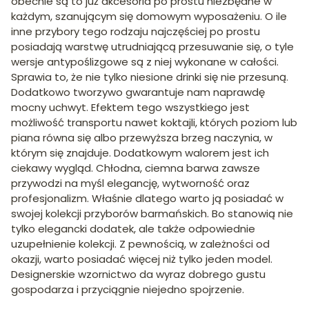
obecnie są to już akcesoria po prostu niezbędne w
każdym, szanującym się domowym wyposażeniu. O ile
inne przybory tego rodzaju najczęściej po prostu
posiadają warstwę utrudniającą przesuwanie się, o tyle
wersje antypoślizgowe są z niej wykonane w całości.
Sprawia to, że nie tylko niesione drinki się nie przesuną.
Dodatkowo tworzywo gwarantuje nam naprawdę
mocny uchwyt. Efektem tego wszystkiego jest
możliwość transportu nawet koktajli, których poziom lub
piana równa się albo przewyższa brzeg naczynia, w
którym się znajduje. Dodatkowym walorem jest ich
ciekawy wygląd. Chłodna, ciemna barwa zawsze
przywodzi na myśl elegancję, wytworność oraz
profesjonalizm. Właśnie dlatego warto ją posiadać w
swojej kolekcji przyborów barmańskich. Bo stanowią nie
tylko elegancki dodatek, ale także odpowiednie
uzupełnienie kolekcji. Z pewnością, w zależności od
okazji, warto posiadać więcej niż tylko jeden model.
Designerskie wzornictwo da wyraz dobrego gustu
gospodarza i przyciągnie niejedno spojrzenie.