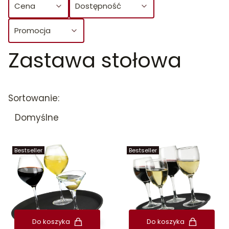
Cena
Dostępność
Promocja
Zastawa stołowa
Koniec filtrów
Lista produktów
Sortowanie:
Domyślne
Bestseller
Bestseller
Do koszyka
Do koszyka