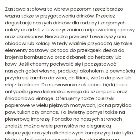
Zastawa stołowa to wbrew pozorom rzecz bardzo
ważna także w przygotowaniu drinków. Przecież
degustację naszych drinków dla rodziny i znajomych
należy urządzić z towarzyszeniem odpowiedniej oprawy
oraz akcesoriów. Nierzadko przecież towarzyszy ona
obiadowi lub kolacji. Wtedy właśnie przydadzą się takie
elementy zastawy jak taca do przekąsek, deska do
krojenia bambusowa oraz dzbanek do herbaty lub
kawy. Jeśli chcemy pochwalić się i poczęstować
naszych gości własnej produkcji alkoholem, z pewnością
przyda się karafka do wina, do likieru, wieża do piwa lub
słój z kranikiem. Do serwowania zaś dobre będą taca
antypoślizgowa kelnerska, wersja do szampana oraz
śniadaniowa vintage. Oferujemy także talerzyki
papierowe w wielu pięknych motywach, jak na przykład
paw, tukan czy ananas. To świetny pomysł także na
plenerową imprezę. Ponadto na naszych stronach
znaleźć można wiele pomysłów na elegancką
ekspozycję naszych alkoholowych kompozycji i nie tylko.
Może to być między innymi beczka z kranikiem na