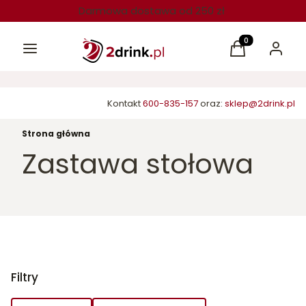
Darmowa dostawa od 250 zł
Menu
Produkty w kos
Koszyk
Zaloguj 
Kontakt
600-835-157
oraz:
sklep@2drink.pl
Strona główna
Zastawa stołowa
Filtry