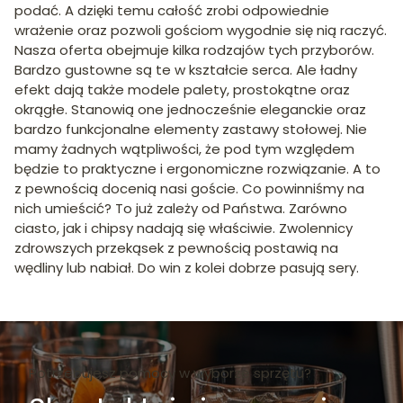
podać. A dzięki temu całość zrobi odpowiednie
wrażenie oraz pozwoli gościom wygodnie się nią raczyć.
Nasza oferta obejmuje kilka rodzajów tych przyborów.
Bardzo gustowne są te w kształcie serca. Ale ładny
efekt dają także modele palety, prostokątne oraz
okrągłe. Stanowią one jednocześnie eleganckie oraz
bardzo funkcjonalne elementy zastawy stołowej. Nie
mamy żadnych wątpliwości, że pod tym względem
będzie to praktyczne i ergonomiczne rozwiązanie. A to
z pewnością docenią nasi goście. Co powinniśmy na
nich umieścić? To już zależy od Państwa. Zarówno
ciasto, jak i chipsy nadają się właściwie. Zwolennicy
zdrowszych przekąsek z pewnością postawią na
wędliny lub nabiał. Do win z kolei dobrze pasują sery.
Potrzebujesz pomocy w wyborze sprzętu?