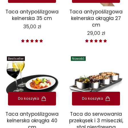
Taca antypoślizgowa
Taca antypoślizgowa
kelnerska 35 cm
kelnerska okrągła 27
cm
Cena
35,00 zł
Cena
29,00 zł
Bestseller
Nowość
Do koszyka
Do koszyka
Taca antypoślizgowa
Taca do serwowania
kelnerska okrągła 40
przekąsek i 3 miseczki,
cm
stal nierdzewna