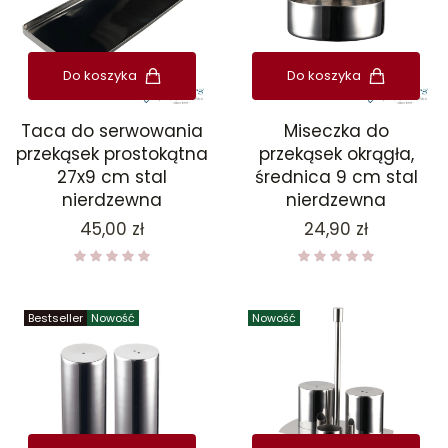
Do koszyka
Do koszyka
Taca do serwowania
Miseczka do
przekąsek prostokątna
przekąsek okrągła,
27x9 cm stal
średnica 9 cm stal
nierdzewna
nierdzewna
Cena
Cena
45,00 zł
24,90 zł
Bestseller
Nowość
Nowość