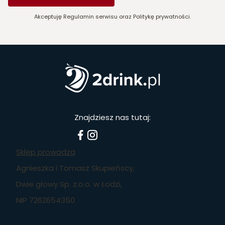
Akceptuję Regulamin serwisu oraz Politykę prywatności.
Znajdziesz nas tutaj:
Sklep prowadzą
Agnieszka i Tomasz Skupieńscy,
Dwie głowy Sp. z.o.o. w Łodzi,
NIP 7262654350