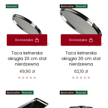
Nowość
Bestseller
Nowość
Do koszyka
Do koszyka
Taca kelnerska
Taca kelnerska
okrągła 20 cm stal
okrągła 30 cm stal
nierdzewna
nierdzewna
Cena
Cena
49,90 zł
62,10 zł
Bestseller
Nowość
Bestseller
Nowość