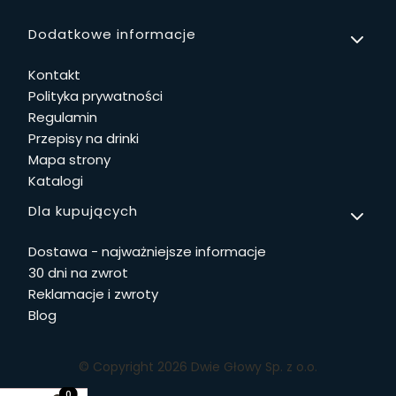
Linki w stopce
Dodatkowe informacje
Kontakt
Polityka prywatności
Regulamin
Przepisy na drinki
Mapa strony
Katalogi
Dla kupujących
Dostawa - najważniejsze informacje
30 dni na zwrot
Reklamacje i zwroty
Blog
© Copyright 2026 Dwie Głowy Sp. z o.o.