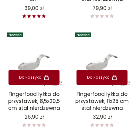
Cena
Cena
39,00 zł
79,90 zł
Nowość
Nowość
Do koszyka
Do koszyka
Fingerfood łyżka do
Fingerfood łyżka do
przystawek, 8,5x20,5
przystawek, 11x25 cm
cm stal nierdzewna
stal nierdzewna
Cena
Cena
26,90 zł
32,90 zł