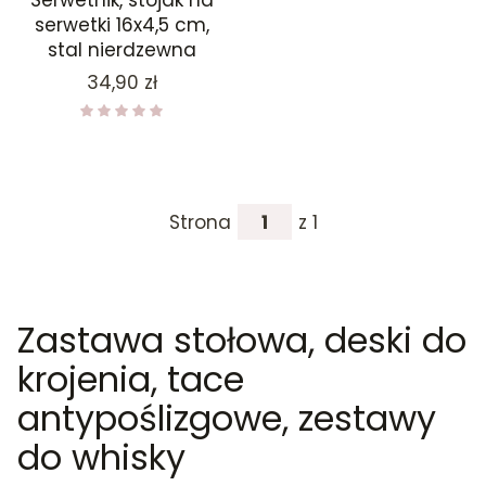
Serwetnik, stojak na
serwetki 16x4,5 cm,
stal nierdzewna
Cena
34,90 zł
Strona
z 1
Zastawa stołowa, deski do
krojenia, tace
antypoślizgowe, zestawy
do whisky