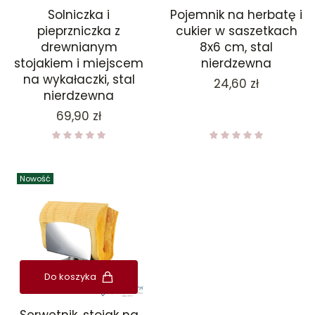
Solniczka i
Pojemnik na herbatę i
pieprzniczka z
cukier w saszetkach
drewnianym
8x6 cm, stal
stojakiem i miejscem
nierdzewna
na wykałaczki, stal
Cena
24,60 zł
nierdzewna
Cena
69,90 zł
Nowość
Do koszyka