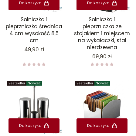
Do koszyka
Do koszyka
Solniczka i
Solniczka i
pieprzniczka średnica
pieprzniczka ze
4 cm wysokość 8,5
stojakiem i miejscem
cm
na wykałaczki, stal
nierdzewna
Cena
49,90 zł
Cena
69,90 zł
Bestseller
Nowość
Bestseller
Nowość
Do koszyka
Do koszyka