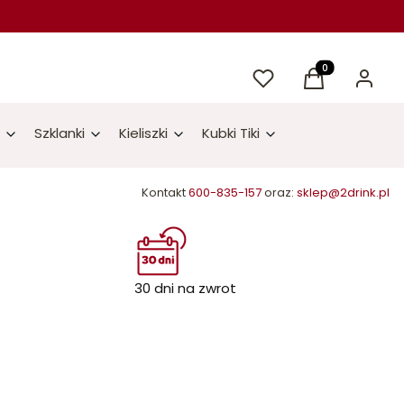
Ulubione
Produkty w kos
Koszyk
Zaloguj 
Szklanki
Kieliszki
Kubki Tiki
Kontakt
600-835-157
oraz:
sklep@2drink.pl
30 dni na zwrot