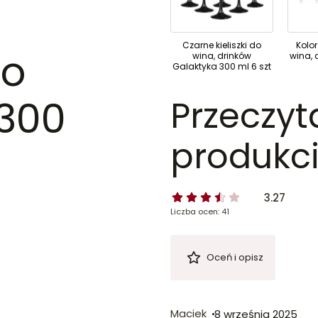
Czarne kieliszki do
Kolor
do
wina, drinków
wina, 
Galaktyka 300 ml 6 szt
 300
Przeczyt
produkci
3.27
Liczba ocen: 41
Oceń i opisz
Maciek
8 września 2025