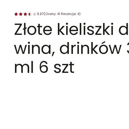
3.27
(Oceny: 41 Recenzje: 4)
Złote kieliszki 
wina, drinków
ml 6 szt