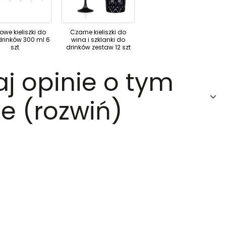
owe kieliszki do
Czarne kieliszki do
drinków 300 ml 6
wina i szklanki do
szt
drinków zestaw 12 szt
aj opinie o tym
e (rozwiń)