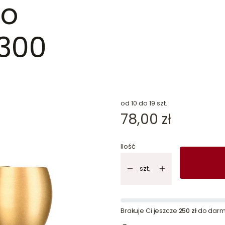
do
 300
dn
od 10 do 19 szt.
Cena
78,00 zł
Ilość
szt.
Brakuje Ci jeszcze
250 zł
do darm