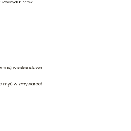
fikowanych klientów.
i
zyjemnią weekendowe
a je myć w zmywarce!