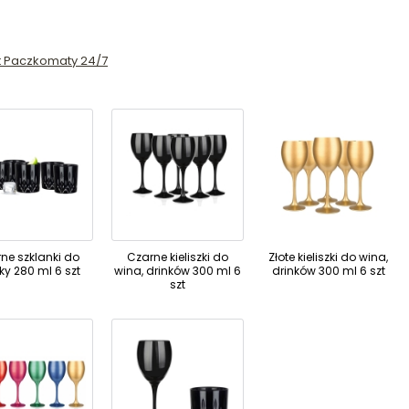
st Paczkomaty 24/7
ne szklanki do
Czarne kieliszki do
Złote kieliszki do wina,
ky 280 ml 6 szt
wina, drinków 300 ml 6
drinków 300 ml 6 szt
szt