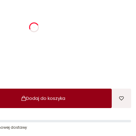
ia
godziny
minuty
sekundy
Dodaj do koszyka
owej dostawy