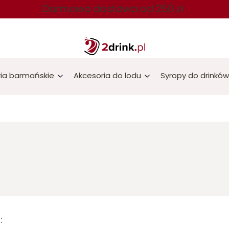
Darmowa dostawa od 250 zł
ia barmańskie
Akcesoria do lodu
Syropy do drinków
ta produktów
: