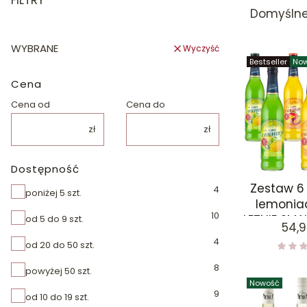
FILTRY
Domyśln
WYBRANE
Wyczyść
Bestseller
No
Cena
Cena od
Cena do
zł
zł
Dostępność
Zestaw 6
4
Dostępność
poniżej 5 szt.
lemoni
10
LETNIE SMA
od 5 do 9 szt.
Cen
54,9
m
4
od 20 do 50 szt.
8
powyżej 50 szt.
Nowość
9
od 10 do 19 szt.