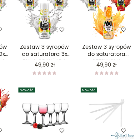
pów
Zestaw 3 syropów
Zestaw 3 syropów
2x
do saturatora 3x
do saturatora
 1x
BIAŁA ORANŻADA
CZERWONA
Cena
Cena
49,90 zł
49,90 zł
ORANŻADA, BIAŁA
ORANŻADA, MANGO
POMARAŃCZA
Nowość
Nowość