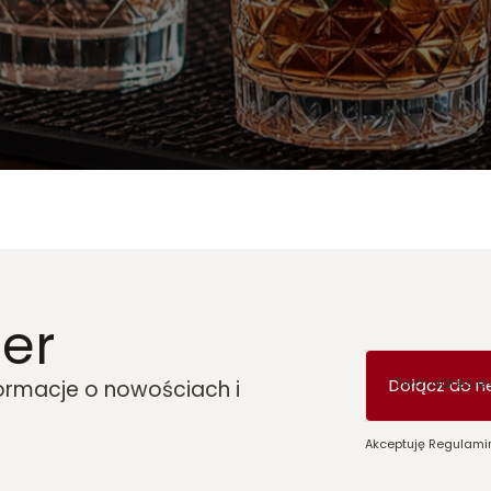
er
Twój adres e
Dołącz do n
formacje o nowościach i
Akceptuję Regulamin