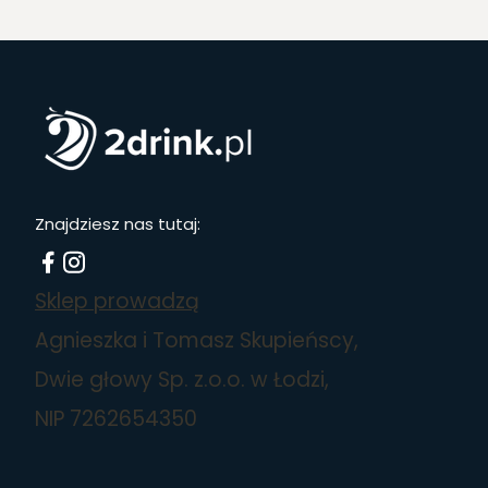
Znajdziesz nas tutaj:
Sklep prowadzą
Agnieszka i Tomasz Skupieńscy,
Dwie głowy Sp. z.o.o. w Łodzi,
NIP 7262654350