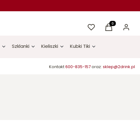
Ulubione
Produkty w kos
Koszyk
Zaloguj 
Szklanki
Kieliszki
Kubki Tiki
Kontakt
600-835-157
oraz:
sklep@2drink.pl