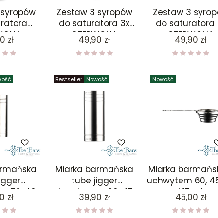
 syropów
Zestaw 3 syropów
Zestaw 3 syro
ratora
do saturatora 3x
do saturatora 
WONA
CZERWONA
CZERWONA
a
Cena
Cena
0 zł
49,90 zł
49,90 zł
, BIAŁA
ORANŻADA
ORANŻADA 1x BI
, MALINA
ORANŻADA
SMOCZY
OC
wość
Bestseller
Nowość
Nowość
armańska
Miarka barmańska
Miarka barmańs
igger
tube jigger
uchwytem 60, 45
a 50, 40,
dwustronna 60, 45,
i 15 ml
a
Cena
Cena
0 zł
39,90 zł
45,00 zł
 10 ml
37,5, 30, 22,5, 15 ml