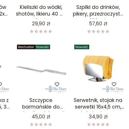
pów
Kieliszki do wódki,
Szpilki do drinków,
2x
shotów, likieru 40 ml
pikery, przezroczyste
6 szt
100 szt
Cena
Cena
29,90 zł
57,60 zł
AŁA
Bestseller
Nowość
Nowość
ka z
Szczypce
Serwetnik, stojak na
, 30
barmańskie do
serwetki 16x4,5 cm,
cytrusów, dekoracji,
stal nierdzewna
Cena
Cena
45,00 zł
34,90 zł
garnishu duże 26,5
cm