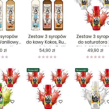
 syropów
Zestaw 3 syropów
Zestaw 3 syro
aniliowy,
do kawy Kokos, Rum
do saturatora 
maretto
z czekoladą, Toffi
BIAŁA ORANŻADA
a
Cena
Cena
0 zł
54,90 zł
49,90 zł
 x 3
490 x 3
CZERWONA
ORANŻADA
Nowość
Nowość