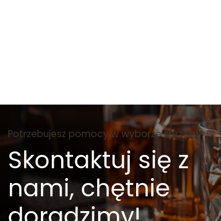
Potrzebujesz pomocy w wyborze sprzętu?
Skontaktuj się z
nami, chętnie
doradzimy!