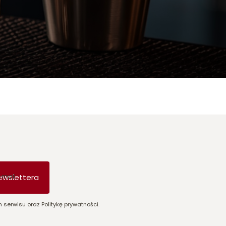
-mail
ewslettera
 serwisu oraz Politykę prywatności.