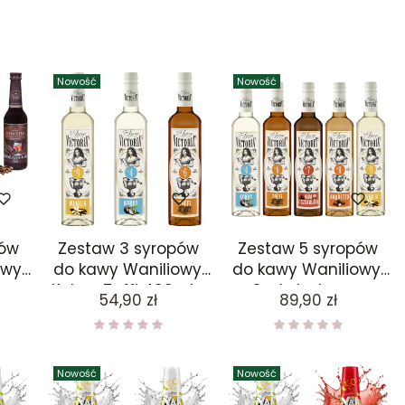
Nowość
Nowość
pów
Zestaw 3 syropów
Zestaw 5 syropów
wy,
do kawy Waniliowy,
do kawy Waniliowy,
o,
Kokos, Toffi 490ml x
Czekoladowy z
Cena
Cena
54,90 zł
89,90 zł
mem,
3
rumem, Kokos, Toffi,
ml x
Amaretto 490ml x 5
5 ml
Nowość
Nowość