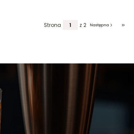
Strona
z 2
Następna
Przej