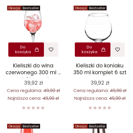
Okazja
Bestseller
Okazja
Bestseller
Do
Do
koszyka
koszyka
Kieliszki do wina
Kieliszki do koniaku
czerwonego 300 ml 6
350 ml komplet 6 szt
szt Glasmark
39,92 zł
39,92 zł
Cena regularna:
49,90 zł
Cena regularna:
49,90 zł
Najniższa cena:
49,90 zł
Najniższa cena:
49,90 zł
Okazja
Bestseller
Okazja
Bestseller