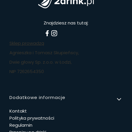
Znajdziesz nas tutaj:
Sklep prowadzą
Agnieszka i Tomasz Skupieńscy,
Dwie głowy Sp. z.o.o. w Łodzi,
NIP 7262654350
Linki w stopce
Dodatkowe informacje
Kontakt
Polityka prywatności
Regulamin