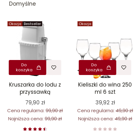
Domyślne
Okazja
Bestseller
Okazja
Do
Do
koszyka
koszyka
Kruszarka do lodu z
Kieliszki do wina 250
przyssawką
ml 6 szt
79,90 zł
39,92 zł
Cena regularna:
99,90 zł
Cena regularna:
49,90 zł
Najniższa cena:
99,90 zł
Najniższa cena:
49,90 zł