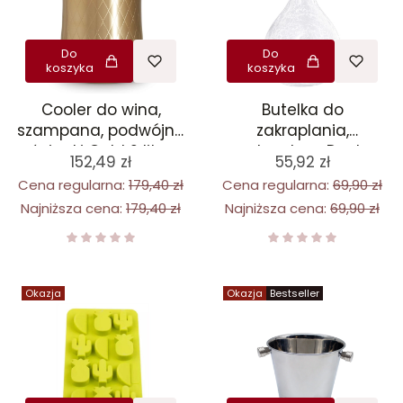
Do
Do
koszyka
koszyka
Cooler do wina,
Butelka do
szampana, podwójne
zakraplania,
ścianki Gold 2 litry
zakraplacz Dash
152,49 zł
55,92 zł
Bottle 285 ml
Cena regularna:
179,40 zł
Cena regularna:
69,90 zł
Najniższa cena:
179,40 zł
Najniższa cena:
69,90 zł
Okazja
Okazja
Bestseller