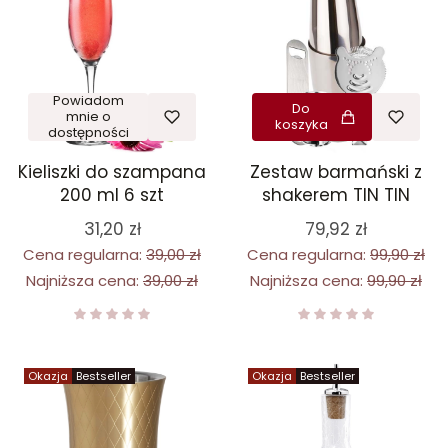
Powiadom
Do
mnie o
koszyka
dostępności
Kieliszki do szampana
Zestaw barmański z
200 ml 6 szt
shakerem TIN TIN
31,20 zł
79,92 zł
Cena regularna:
39,00 zł
Cena regularna:
99,90 zł
Najniższa cena:
39,00 zł
Najniższa cena:
99,90 zł
Okazja
Bestseller
Okazja
Bestseller