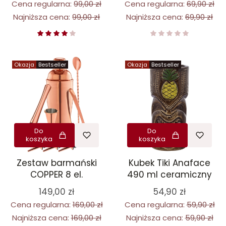
Cena regularna:
69,90 zł
Cena regularna:
99,00 zł
Najniższa cena:
69,90 zł
Najniższa cena:
99,00 zł
Okazja
Bestseller
Okazja
Bestseller
Do
Do
koszyka
koszyka
Zestaw barmański
Kubek Tiki Anaface
COPPER 8 el.
490 ml ceramiczny
149,00 zł
54,90 zł
Cena regularna:
169,00 zł
Cena regularna:
59,90 zł
Najniższa cena:
169,00 zł
Najniższa cena:
59,90 zł