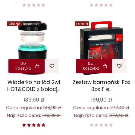
Okazja
Bestseller
Okazja
Do
Do
koszyka
koszyka
Wiaderko na lód 2w1
Zestaw barmański Fox
HOT&COLD z izolacją
Box 11 el.
termiczną 4 litry
139,90 zł
199,90 zł
Cena regularna:
149,90 zł
Cena regularna:
272,40 zł
Najniższa cena:
149,90 zł
Najniższa cena:
272,40 zł