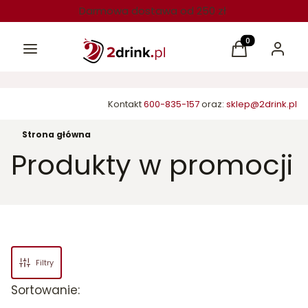
Darmowa dostawa od 250 zł
Menu
Produkty w kos
Koszyk
Zaloguj 
Kontakt
600-835-157
oraz:
sklep@2drink.pl
Strona główna
Produkty w promocji
Filtry
Lista produktów
Sortowanie: