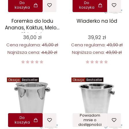
Do
Do
koszyka
koszyka
Foremka do lodu
Wiaderko na lód
Ananas, Kaktus, Melon
12 kostek
36,00 zł
39,92 zł
Cena regularna:
45,00 zł
Cena regularna:
49,90 zł
Najniższa cena:
44,20 zł
Najniższa cena:
49,90 zł
Okazja
Bestseller
Okazja
Bestseller
Powiadom
Do
mnie o
koszyka
dostępności