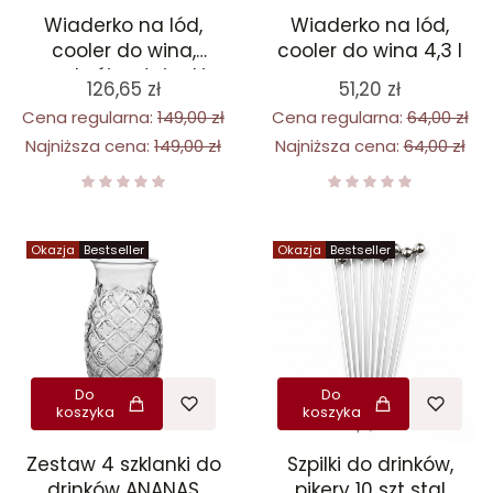
Wiaderko na lód,
Wiaderko na lód,
cooler do wina,
cooler do wina 4,3 l
podwójne ścianki
126,65 zł
51,20 zł
Cena regularna:
149,00 zł
Cena regularna:
64,00 zł
Najniższa cena:
149,00 zł
Najniższa cena:
64,00 zł
Okazja
Bestseller
Okazja
Bestseller
Do
Do
koszyka
koszyka
Zestaw 4 szklanki do
Szpilki do drinków,
drinków ANANAS
pikery 10 szt stal