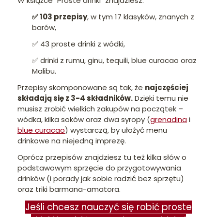
W książce "Proste drinki" znajdziesz:
✅ 103 przepisy
, w tym 17 klasyków, znanych z
barów,
✅ 43 proste drinki z wódki,
✅ drinki z rumu, ginu, tequili, blue curacao oraz
Malibu.
Przepisy skomponowane są tak, że
najczęściej
składają się z 3-4 składników.
Dzięki temu nie
musisz zrobić wielkich zakupów na początek –
wódka, kilka soków oraz dwa syropy (
grenadina
i
blue curacao
) wystarczą, by ułożyć menu
drinkowe na niejedną imprezę.
Oprócz przepisów znajdziesz tu też kilka słów o
podstawowym sprzęcie do przygotowywania
drinków (i porady jak sobie radzić bez sprzętu)
oraz triki barmana-amatora.
Jeśli chcesz nauczyć się robić proste