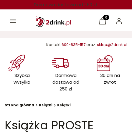
Darmowa dostawa od 250 zł
Menu
Produkty w kos
Koszyk
Zaloguj 
Kontakt
600-835-157
oraz:
sklep@2drink.pl
Szybka
Darmowa
30 dni na
wysyłka
dostawa od
zwrot
250 zł
Strona główna
Książki
Książki
Książka PROSTE