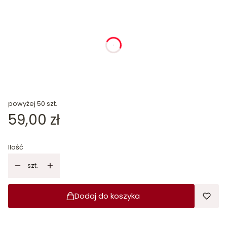
dnia
godziny
minuty
sekundy
powyżej 50 szt.
Cena
59,00 zł
Ilość
szt.
Dodaj do koszyka