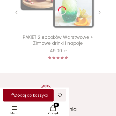
PAKIET 2 ebooków Warstwowe +
Zimowe drinki i napoje
Cena
49,00 zł
Dodaj do koszyka
10 lat
Produkty w koszyku: 0. Zobacz szcz
doświadczenia
Menu
Koszyk
w branży