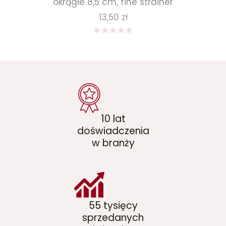
okrągłe 8,5 cm, fine strainer
Cena
13,50 zł
10 lat
doświadczenia
w branży
55 tysięcy
sprzedanych