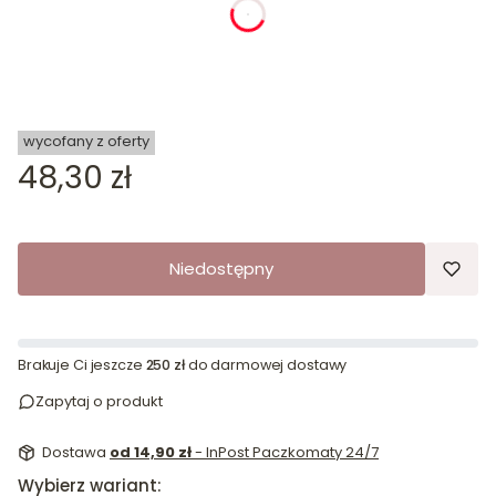
dnia
godziny
minuty
sekundy
wycofany z oferty
Cena
48,30 zł
Niedostępny
Brakuje Ci jeszcze
250 zł
do darmowej dostawy
Zapytaj o produkt
Dostawa
od 14,90 zł
- InPost Paczkomaty 24/7
Wybierz wariant: