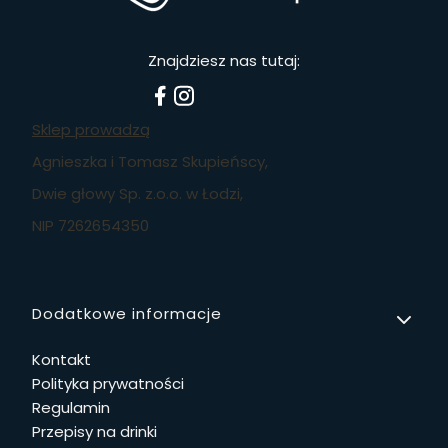
Znajdziesz nas tutaj:
Sklep prowadzą
Agnieszka i Tomasz Skupieńscy,
Dwie głowy Sp. z.o.o. w Łodzi,
NIP 7262654350
Linki w stopce
Dodatkowe informacje
Kontakt
Polityka prywatności
Regulamin
Przepisy na drinki