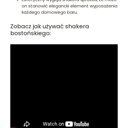
on stanowić elegancki element wyposażenia
każdego domowego baru.
Zobacz jak używać shakera
bostońskiego: