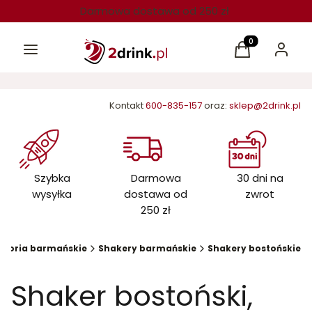
Darmowa dostawa od 250 zł
Menu
Produkty w kos
Koszyk
Zaloguj 
Kontakt
600-835-157
oraz:
sklep@2drink.pl
Szybka
Darmowa
30 dni na
wysyłka
dostawa od
zwrot
250 zł
esoria barmańskie
Shakery barmańskie
Shakery bostońskie
Shaker bostoński,