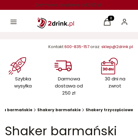
Darmowa dostawa od 250 zł
Menu
Produkty w kos
Koszyk
Zaloguj 
Kontakt
600-835-157
oraz:
sklep@2drink.pl
Szybka
Darmowa
30 dni na
wysyłka
dostawa od
zwrot
250 zł
ria barmańskie
Shakery barmańskie
Shakery trzyczęściowe
Shaker barmański