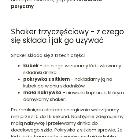
poręczny
.
Shaker trzyczęściowy - z czego
się składa i jak go używać
Shaker składa się z trzech części:
kubek
- do niego wrzucamy lód i wlewamy
składniki drinka
pokrywka z sitkiem
- nakładamy ją na
kubek po wlaniu składników
mała nakrywka
- niewielki kapturek, którym
domykamy shaker.
Po zamknięciu shakera energicznie wstrząsamy
nim przez 10 do 15 sekund. Następnie zdejmujemy
małą nakrywkę i przelewamy drinka do
docelowego szkła. Pokrywka z sitkiem sprawia, że
lód i duże fragmenty owoców zostają w kubku.