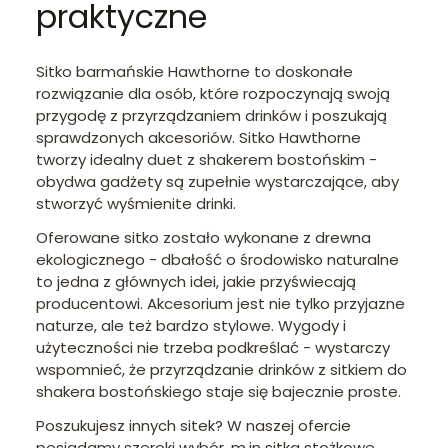
praktyczne
Sitko barmańskie Hawthorne to doskonałe
rozwiązanie dla osób, które rozpoczynają swoją
przygodę z przyrządzaniem drinków i poszukają
sprawdzonych akcesoriów. Sitko Hawthorne
tworzy idealny duet z shakerem bostońskim -
obydwa gadżety są zupełnie wystarczające, aby
stworzyć wyśmienite drinki.
Oferowane sitko zostało wykonane z drewna
ekologicznego - dbałość o środowisko naturalne
to jedna z głównych idei, jakie przyświecają
producentowi. Akcesorium jest nie tylko przyjazne
naturze, ale też bardzo stylowe. Wygody i
użyteczności nie trzeba podkreślać - wystarczy
wspomnieć, że przyrządzanie drinków z sitkiem do
shakera bostońskiego staje się bajecznie proste.
Poszukujesz innych sitek? W naszej ofercie
posiadamy szeroki wybór, m.in sitka stożkowe,