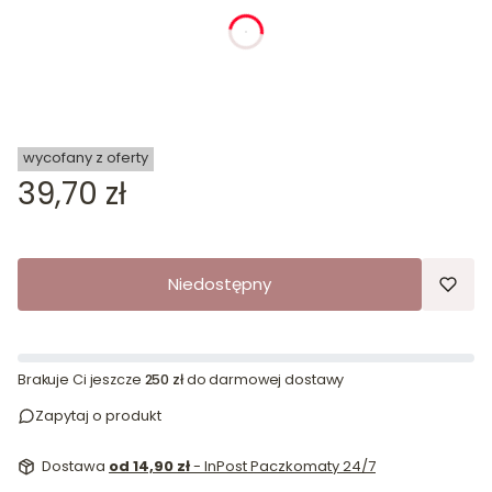
dnia
godziny
minuty
sekundy
wycofany z oferty
Cena
39,70 zł
Niedostępny
Brakuje Ci jeszcze
250 zł
do darmowej dostawy
Zapytaj o produkt
Dostawa
od 14,90 zł
- InPost Paczkomaty 24/7