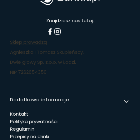
Znajdziesz nas tutaj:
Sklep prowadzą
Agnieszka i Tomasz Skupieńscy,
Dwie głowy Sp. z.o.o. w Łodzi,
NIP 7262654350
Linki w stopce
Dodatkowe informacje
Kontakt
Polityka prywatności
Regulamin
Przepisy na drinki