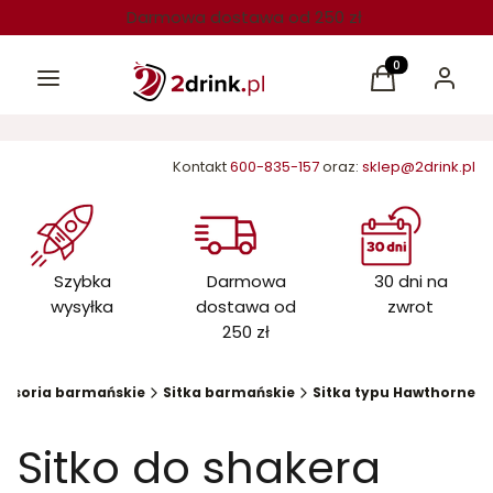
Darmowa dostawa od 250 zł
Menu
Produkty w kos
Koszyk
Zaloguj 
Kontakt
600-835-157
oraz:
sklep@2drink.pl
Szybka
Darmowa
30 dni na
wysyłka
dostawa od
zwrot
250 zł
cesoria barmańskie
Sitka barmańskie
Sitka typu Hawthorne
Sitko do shakera