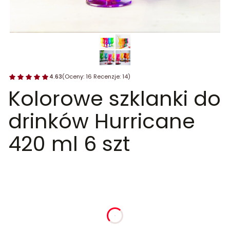
4.63
(Oceny: 16 Recenzje: 14)
Kolorowe szklanki do
drinków Hurricane
420 ml 6 szt
dnia
godziny
minuty
sekundy