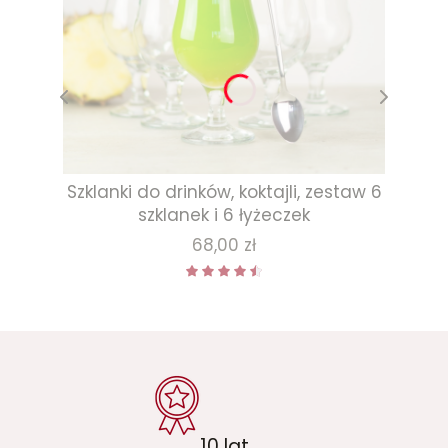
Szklanki do drinków, koktajli, zestaw 6
szklanek i 6 łyżeczek
Cena
68,00 zł
10 lat