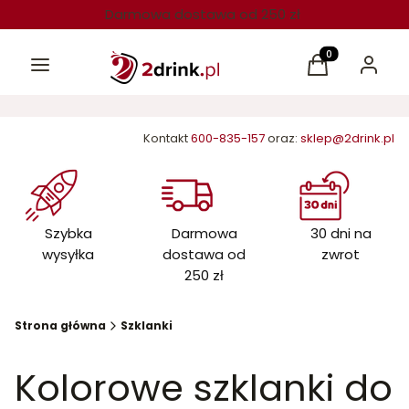
Darmowa dostawa od 250 zł
Menu
Produkty w kos
Koszyk
Zaloguj 
Kontakt
600-835-157
oraz:
sklep@2drink.pl
Szybka
Darmowa
30 dni na
wysyłka
dostawa od
zwrot
250 zł
Strona główna
Szklanki
Kolorowe szklanki do