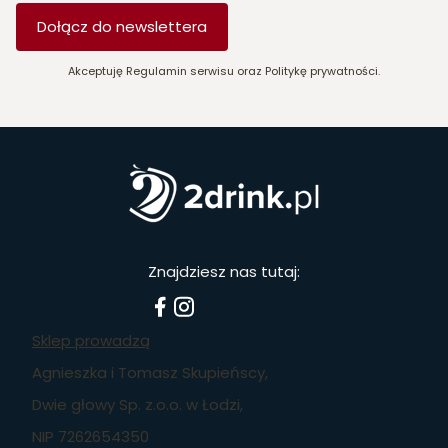
Dołącz do newslettera
Akceptuję Regulamin serwisu oraz Politykę prywatności.
Znajdziesz nas tutaj:
Sklep prowadzą
Agnieszka i Tomasz Skupieńscy,
Dwie głowy Sp. z.o.o. w Łodzi,
NIP 7262654350