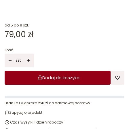
od 5 do 9 szt.
Cena
79,00 zł
Ilość
szt.
Dodaj do koszyka
Brakuje Ci jeszcze
250 zł
do darmowej dostawy
Zapytaj o produkt
Czas wysyłki:
1 dzień roboczy