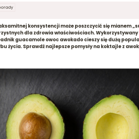
 porady
ksamitnej konsystencji może poszczycić się mianem „su
rzystnych dla zdrowia właściwościach. Wykorzystywany 
kładnik guacamole owoc awokado cieszy się dużą popul
bu życia. Sprawdź najlepsze pomysły na koktajle z awoka