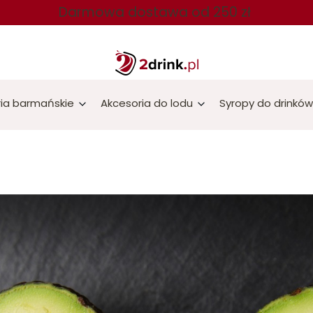
Darmowa dostawa od 250 zł
ia barmańskie
Akcesoria do lodu
Syropy do drinków