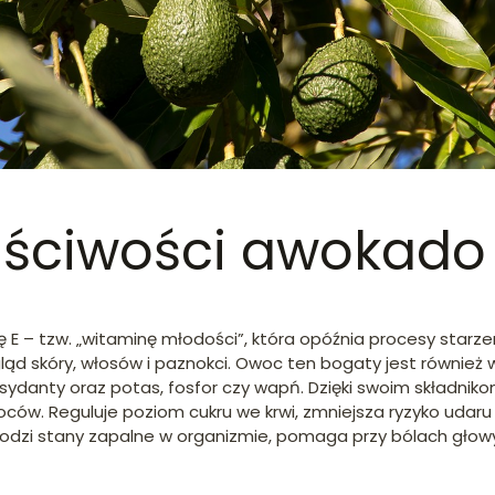
aściwości awokado
E – tzw. „witaminę młodości”, która opóźnia procesy starzen
d skóry, włosów i paznokci. Owoc ten bogaty jest również w 
ksydanty oraz potas, fosfor czy wapń. Dzięki swoim składnik
ców. Reguluje poziom cukru we krwi, zmniejsza ryzyko udaru 
odzi stany zapalne w organizmie, pomaga przy bólach głowy