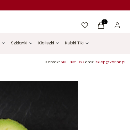
Ulubione
Produkty w kos
Koszyk
Zaloguj 
Szklanki
Kieliszki
Kubki Tiki
Kontakt
600-835-157
oraz:
sklep@2drink.pl