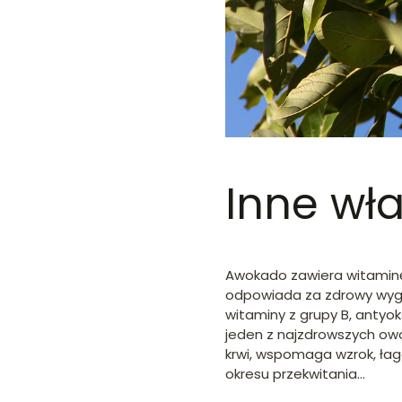
Inne wł
Awokado zawiera witaminę 
odpowiada za zdrowy wyglą
witaminy z grupy B, antyo
jeden z najzdrowszych owo
krwi, wspomaga wzrok, łag
okresu przekwitania…