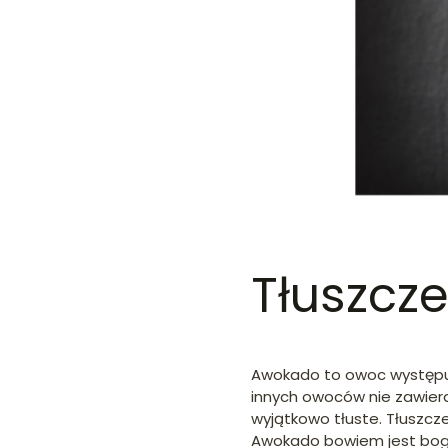
Tłuszcz
Awokado to owoc występują
innych owoców nie zawiera
wyjątkowo tłuste. Tłuszcz
Awokado bowiem jest bog