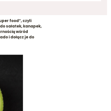
per food”, czyli
do sałatek, kanapek,
arnością wśród
do i dołącz je do