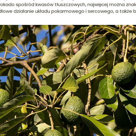
awokado spośród kwasów tłuszczowych, najwięcej można znal
łowe działanie układu pokarmowego i sercowego, a także bi