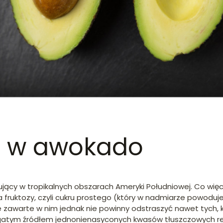
e w awokado
cy w tropikalnych obszarach Ameryki Południowej. Co więce
 fruktozy, czyli cukru prostego (który w nadmiarze powoduje
e zawarte w nim jednak nie powinny odstraszyć nawet tych, k
atym źródłem jednonienasyconych kwasów tłuszczowych reg