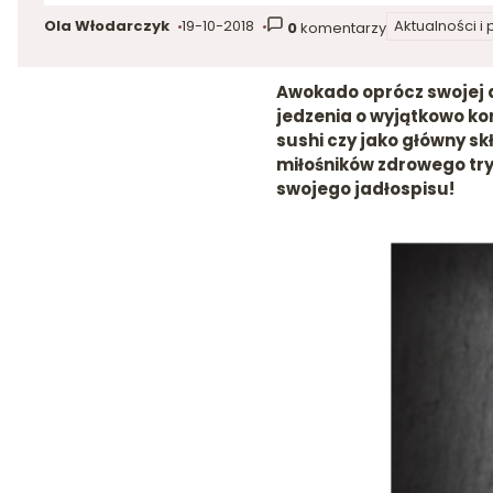
Ola Włodarczyk
19-10-2018
Aktualności i
0
komentarzy
autor:
dodano:
w kategorii
Awokado oprócz swojej a
jedzenia o wyjątkowo ko
sushi czy jako główny s
miłośników zdrowego try
swojego jadłospisu!