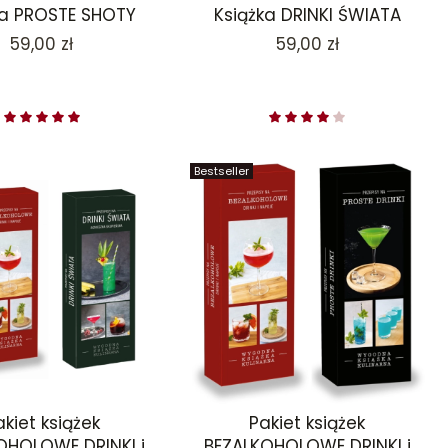
ka PROSTE SHOTY
Książka DRINKI ŚWIATA
Cena
Cena
59,00 zł
59,00 zł
Bestseller
akiet książek
Pakiet książek
OHOLOWE DRINKI i
BEZALKOHOLOWE DRINKI i