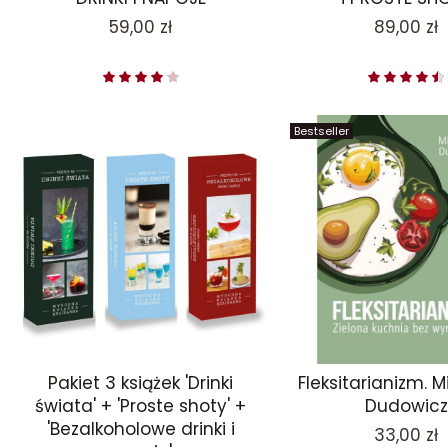
Cena
Cena
59,00 zł
89,00 zł
Bestseller
Pakiet 3 książek 'Drinki
Fleksitarianizm. 
świata' + 'Proste shoty' +
Dudowicz
'Bezalkoholowe drinki i
Cena
33,00 zł