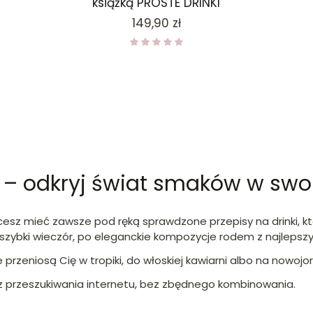
książką PROSTE DRINKI
Cena
149,90 zł
nki – odkryj świat smaków w s
sz mieć zawsze pod ręką sprawdzone przepisy na drinki, któ
a szybki wieczór, po eleganckie kompozycje rodem z najlepsz
e przeniosą Cię w tropiki, do włoskiej kawiarni albo na nowojor
z przeszukiwania internetu, bez zbędnego kombinowania.