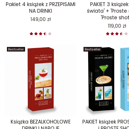
Pakiet 4 książek z PRZEPISAMI
PAKIET 3 książek 
NA DRINKI
świata' + 'Proste 
'Proste shot
Cena
149,00 zł
Cena
119,00 zł
Bestseller
Bestseller
Książka BEZALKOHOLOWE
PAKIET książek PRO
DRINKI I NAPOJE
i PROSTE SH