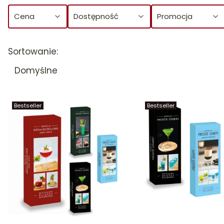
Cena
Dostępność
Promocja
Koniec filtrów
Lista produktów
Sortowanie:
Domyślne
Bestseller
Bestseller