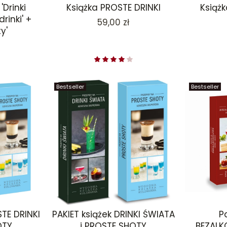
'Drinki
Książka PROSTE DRINKI
Książ
drinki' +
Cena
59,00 zł
y'
Bestseller
Bestseller
STE DRINKI
PAKIET książek DRINKI ŚWIATA
P
OTY
i PROSTE SHOTY
BEZALK