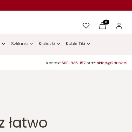
Ulubione
Produkty w kos
Koszyk
Zaloguj 
Szklanki
Kieliszki
Kubki Tiki
Kontakt
600-835-157
oraz:
sklep@2drink.pl
z łatwo