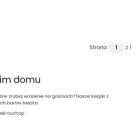
Strona
z 1
woim domu
re zrobią wrażenie na gościach? Nasze książki z
ych barów świata.
ski rooftop.