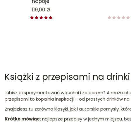
napoje'
Cena
119,00 zł
Książki z przepisami na dri
Lubisz eksperymentować w kuchni i za barem? A może chce
przepisami to kopalnia inspiracji – od prostych drinków n
Znajdziesz tu zarówno klasyki, jak i autorskie pomysły, któr
Krótko mówiąc:
najlepsze przepisy w jednym miejscu, be