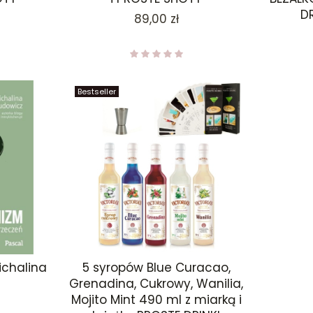
D
Cena
89,00 zł
Bestseller
Michalina
5 syropów Blue Curacao,
Grenadina, Cukrowy, Wanilia,
Mojito Mint 490 ml z miarką i