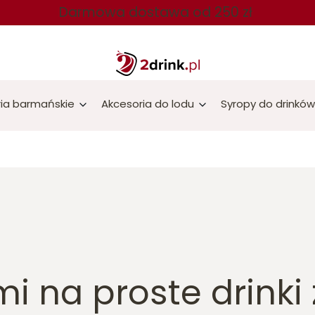
Darmowa dostawa od 250 zł
ia barmańskie
Akcesoria do lodu
Syropy do drinków
mi na proste drinki 