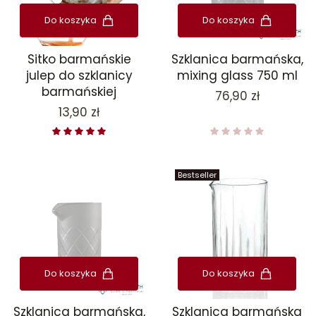
Do koszyka
Do koszyka
Sitko barmańskie
Szklanica barmańska,
julep do szklanicy
mixing glass 750 ml
barmańskiej
Cena
76,90 zł
Cena
13,90 zł
Bestseller
Do koszyka
Do koszyka
Szklanica barmańska,
Szklanica barmańska