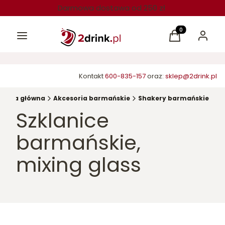
Darmowa dostawa od 250 zł
Menu
Produkty w kos
Koszyk
Zaloguj 
Kontakt
600-835-157
oraz:
sklep@2drink.pl
trona główna
Akcesoria barmańskie
Shakery barmańskie
Szklanice
barmańskie,
mixing glass