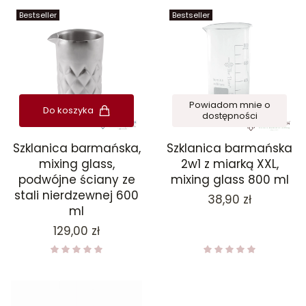
Bestseller
Bestseller
Powiadom mnie o
Do koszyka
dostępności
Szklanica barmańska,
Szklanica barmańska
mixing glass,
2w1 z miarką XXL,
podwójne ściany ze
mixing glass 800 ml
stali nierdzewnej 600
Cena
38,90 zł
ml
Cena
129,00 zł