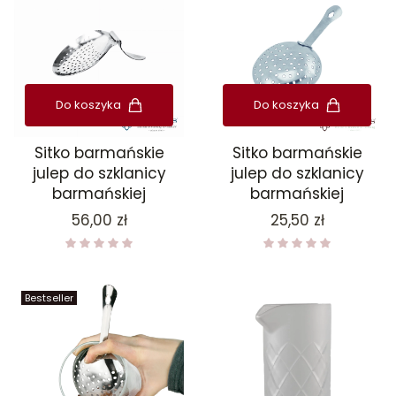
Do koszyka
Do koszyka
Sitko barmańskie
Sitko barmańskie
julep do szklanicy
julep do szklanicy
barmańskiej
barmańskiej
Cena
Cena
56,00 zł
25,50 zł
Bestseller