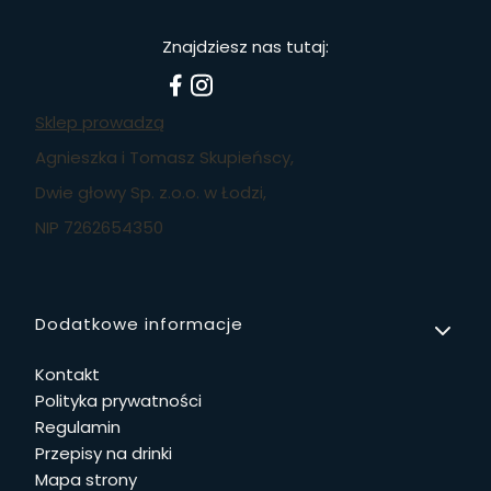
Znajdziesz nas tutaj:
Sklep prowadzą
Agnieszka i Tomasz Skupieńscy,
Dwie głowy Sp. z.o.o. w Łodzi,
NIP 7262654350
Linki w stopce
Dodatkowe informacje
Kontakt
Polityka prywatności
Regulamin
Przepisy na drinki
Mapa strony