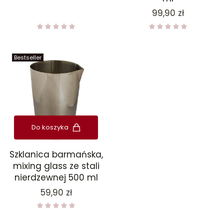
Cena
99,90 zł
Bestseller
Do koszyka
Szklanica barmańska,
mixing glass ze stali
nierdzewnej 500 ml
Cena
59,90 zł