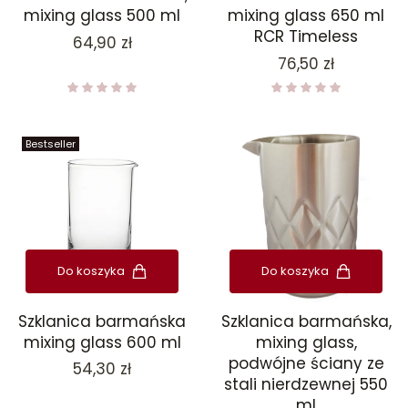
mixing glass 500 ml
mixing glass 650 ml
RCR Timeless
Cena
64,90 zł
Cena
76,50 zł
Bestseller
Do koszyka
Do koszyka
Szklanica barmańska
Szklanica barmańska,
mixing glass 600 ml
mixing glass,
podwójne ściany ze
Cena
54,30 zł
stali nierdzewnej 550
ml