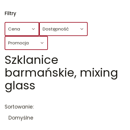
Filtry
Cena
Dostępność
Promocja
Szklanice
Koniec filtrów
barmańskie, mixing
glass
Lista produktów
Sortowanie:
Domyślne