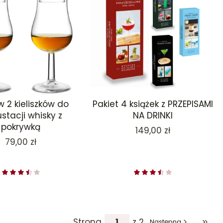
 2 kieliszków do
Pakiet 4 książek z PRZEPISAMI
stacji whisky z
NA DRINKI
pokrywką
Cena
149,00 zł
Cena
79,00 zł
Strona
z 2
Następna