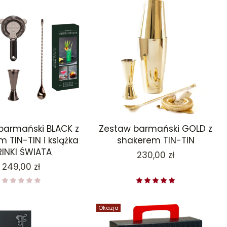
barmański BLACK z
Zestaw barmański GOLD z
 TIN-TIN i książka
shakerem TIN-TIN
RINKI ŚWIATA
Cena
230,00 zł
Cena
249,00 zł
Okazja