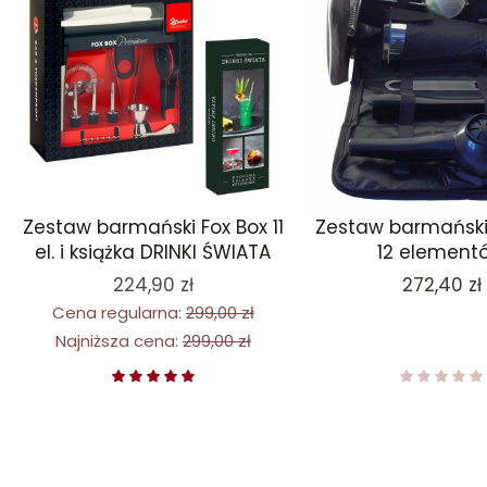
Zestaw barmański Fox Box 11
Zestaw barmański
el. i książka DRINKI ŚWIATA
12 element
Cena
224,90 zł
272,40 zł
Cena regularna:
299,00 zł
Najniższa cena:
299,00 zł