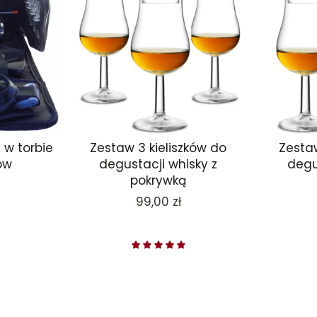
 w torbie
Zestaw 3 kieliszków do
Zestaw
ów
degustacji whisky z
degu
pokrywką
Cena
99,00 zł