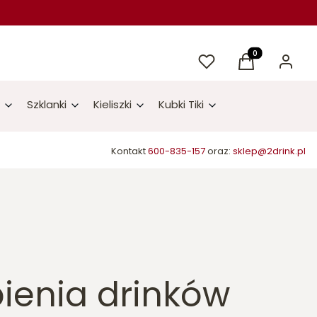
Ulubione
Produkty w kos
Koszyk
Zaloguj 
Szklanki
Kieliszki
Kubki Tiki
Kontakt
600-835-157
oraz:
sklep@2drink.pl
ienia drinków