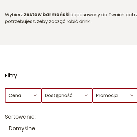
Wybierz
zestaw barmański
dopasowany do Twoich potrz
potrzebujesz, żeby zacząć robić drinki.
Filtry
Cena
Dostępność
Promocja
Koniec filtrów
Lista produktów
Sortowanie:
Domyślne