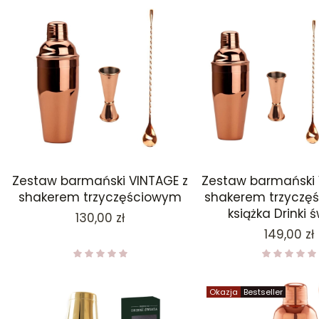
Zestaw barmański VINTAGE z
Zestaw barmański 
shakerem trzyczęściowym
shakerem trzyczę
książka Drinki 
Cena
130,00 zł
Cena
149,00 zł
Okazja
Bestseller