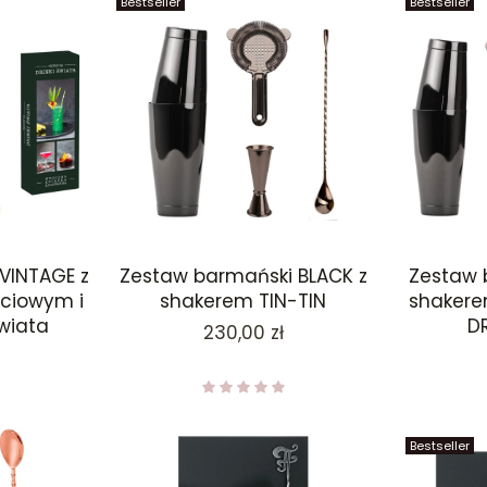
Bestseller
Bestseller
VINTAGE z
Zestaw barmański BLACK z
Zestaw 
ściowym i
shakerem TIN-TIN
shakerem
świata
D
Cena
230,00 zł
Bestseller