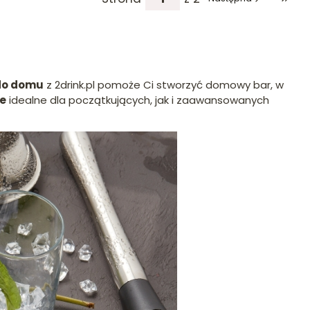
Przej
do domu
z 2drink.pl pomoże Ci stworzyć domowy bar, w
e
idealne dla początkujących, jak i zaawansowanych