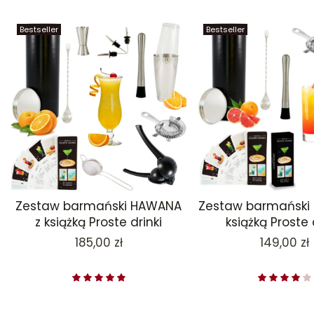
Bestseller
Bestseller
Zestaw barmański HAWANA
Zestaw barmański
z książką Proste drinki
książką Proste 
Cena
Cena
185,00 zł
149,00 zł