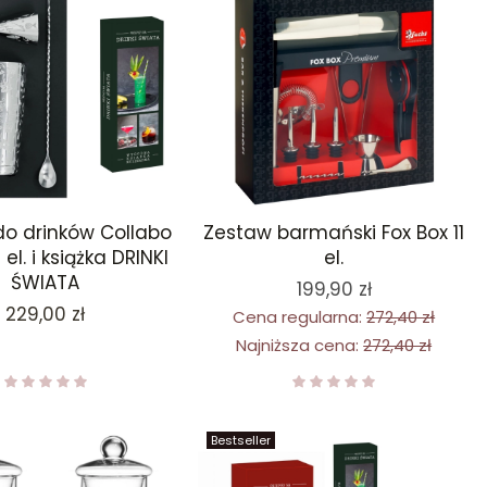
o drinków Collabo
Zestaw barmański Fox Box 11
el. i książka DRINKI
el.
ŚWIATA
199,90 zł
Cena
229,00 zł
Cena regularna:
272,40 zł
Najniższa cena:
272,40 zł
Bestseller