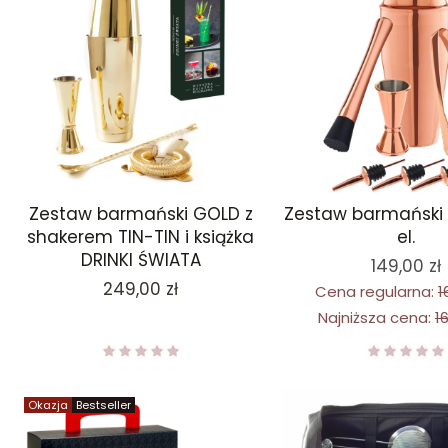
Zestaw barmański GOLD z
Zestaw barmański
shakerem TIN-TIN i książka
el.
DRINKI ŚWIATA
149,00 zł
Cena
249,00 zł
Cena regularna:
1
Najniższa cena:
1
Okazja
Bestseller