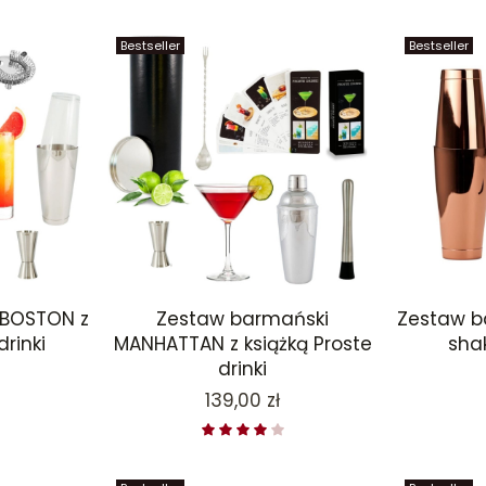
Bestseller
Bestseller
 BOSTON z
Zestaw barmański
Zestaw b
drinki
MANHATTAN z książką Proste
sha
drinki
Cena
139,00 zł