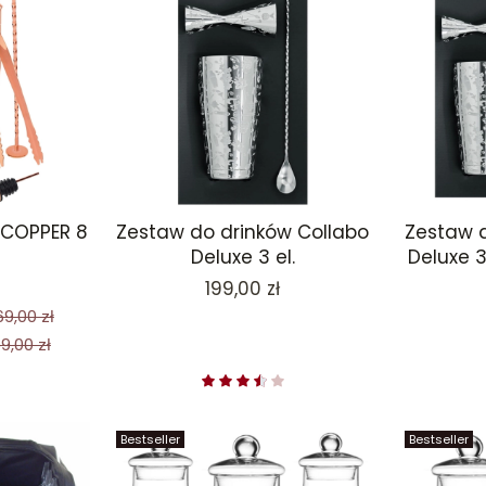
 COPPER 8
Zestaw do drinków Collabo
Zestaw d
Deluxe 3 el.
Deluxe 3 
Cena
199,00 zł
69,00 zł
69,00 zł
Bestseller
Bestseller