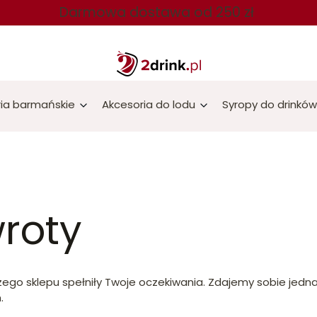
Darmowa dostawa od 250 zł
ia barmańskie
Akcesoria do lodu
Syropy do drinków
wroty
ego sklepu spełniły Twoje oczekiwania. Zdajemy sobie jedna
.