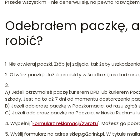
Przede wszystkim - nie denerwuj się, na pewno rozwiążemy
Odebrałem paczkę, al
robić?
1. Nie otwieraj paczki. Zrób jej zdjęcia, tak żeby uszkodzeni
2. Otwórz paczkę. Jeżeli produkty w środku są uszkodzone, 
3.
A) Jeżeli otrzymałeś paczę kurierem DPD lub kurierem Pocz
szkody. Jest na to aż 7 dni od momentu dostarczenia pac
B) Jeżeli odbierasz paczkę w Paczkomacie, od razu zgłoś 
C) Jeżeli odbierasz paczkę na Poczcie, w kiosku Ruchu-u lu
4. Wypełnij "
Formularz reklamacji/zwrotu
". Możesz go pob
5. Wyślij formularz na adres sklep@2drink.pl. W tytule ma