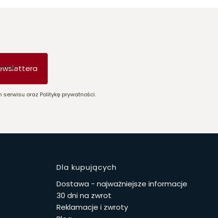
-mail
ewslettera
 serwisu oraz Politykę prywatności.
stopce
Dla kupujących
Dostawa - najważniejsze informacje
30 dni na zwrot
Reklamacje i zwroty