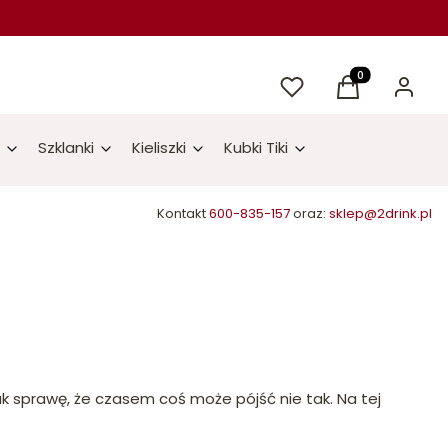
Ulubione
Produkty w kos
Koszyk
Zaloguj 
Szklanki
Kieliszki
Kubki Tiki
Kontakt
600-835-157
oraz:
sklep@2drink.pl
k sprawę, że czasem coś może pójść nie tak. Na tej