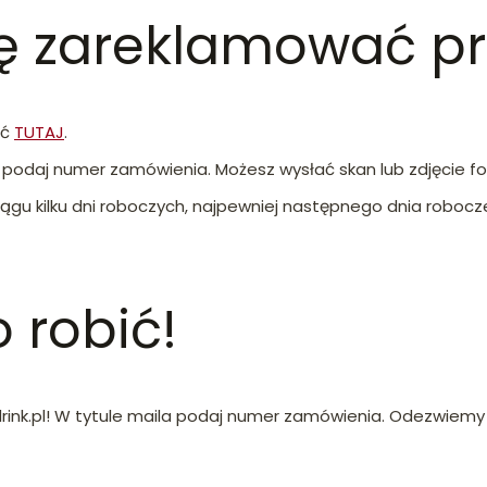
cę zareklamować p
ać
TUTAJ
.
a podaj numer zamówienia
. Możesz wysłać skan lub zdjęcie f
iągu kilku dni roboczych, najpewniej następnego dnia robocz
 robić!
ink.pl!
W tytule maila podaj numer zamówienia
. Odezwiemy 