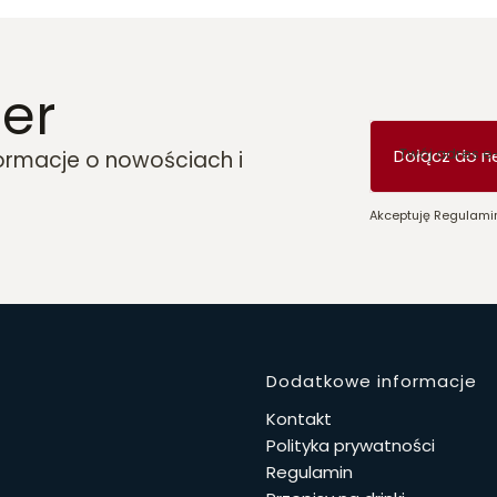
er
Twój adres e
Dołącz do n
formacje o nowościach i
Akceptuję Regulamin
Linki w 
Dodatkowe informacje
Kontakt
Polityka prywatności
Regulamin