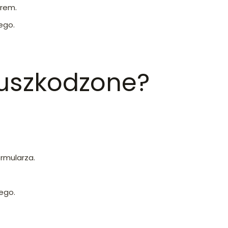
erem.
ego.
 uszkodzone?
ormularza.
ego.