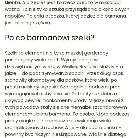
klienta. A przecież jest to rzecz bardzo w miksologii
ważna. To nie tylko sztuka przyrządzania alkoholowych
napojów. To cała otoczka, której odzież dla barmana
jest istotną częścią.
Po co barmanowi szelki?
Szelki to element nie tylko męskiej garderoby
posiadający wiele zalet. Wymyślono je w
dziewiętnastym wieku w Wielkiej Brytanii i służyły – a
jakże – do podtrzymywania spodni. Przez długi czas
stanowiły alternatywę dla pasków, które wielu po
prostu uciskały w pasie. Szczególnie podczas prac
wymagających schylania się. Potrafiły też dobrze
ukrywać pewne mankamenty urody. Między innymi z
tych powodów stały się one niemalże sztandarowym
elementem ubioru barmana. To osoba, która podczas
pracy ciągle się przemieszcza i wykonuje wiele
skomplikowanych ruchów. A te – dla dobra drinka –
powinny być niczym nieskrępowane. Właśnie dlatego