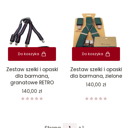
Do koszyka
Do koszyka
Zestaw szelki i opaski
Zestaw szelki i opaski
dla barmana,
dla barmana, zielone
granatowe RETRO
Cena
140,00 zł
Cena
140,00 zł
Strona
z 1