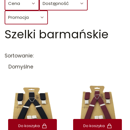
Cena
Dostępność
Promocja
Szelki barmańskie
Koniec filtrów
Lista produktów
Sortowanie:
Domyślne
Do koszyka
Do koszyka