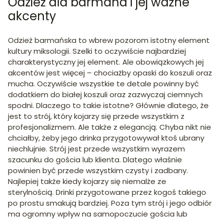
Odzież dla barmana i jej ważne
akcenty
Odzież barmańska to wbrew pozorom istotny element
kultury miksologii. Szelki to oczywiście najbardziej
charakterystyczny jej element. Ale obowiązkowych jej
akcentów jest więcej – chociażby opaski do koszuli oraz
mucha. Oczywiście wszystkie te detale powinny być
dodatkiem do białej koszuli oraz zazwyczaj ciemnych
spodni. Dlaczego to takie istotne? Głównie dlatego, że
jest to strój, który kojarzy się przede wszystkim z
profesjonalizmem. Ale także z elegancją. Chyba nikt nie
chciałby, żeby jego drinka przygotowywał ktoś ubrany
niechlujnie. Strój jest przede wszystkim wyrazem
szacunku do gościa lub klienta. Dlatego właśnie
powinien być przede wszystkim czysty i zadbany.
Najlepiej także kiedy kojarzy się niemalże ze
sterylnością. Drinki przygotowane przez kogoś takiego
po prostu smakują bardziej. Poza tym strój i jego odbiór
ma ogromny wpływ na samopoczucie gościa lub