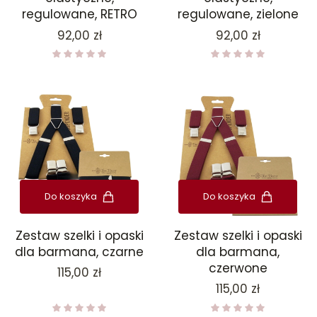
regulowane, RETRO
regulowane, zielone
Cena
Cena
92,00 zł
92,00 zł
Do koszyka
Do koszyka
Zestaw szelki i opaski
Zestaw szelki i opaski
dla barmana, czarne
dla barmana,
czerwone
Cena
115,00 zł
Cena
115,00 zł