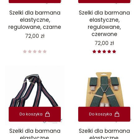
Szelki dla barmana
Szelki dla barmana
elastyczne,
elastyczne,
regulowane, czarne
regulowane,
czerwone
Cena
72,00 zł
Cena
72,00 zł
Do koszyka
Do koszyka
Szelki dla barmana
Szelki dla barmana
elastyczne,
elastyczne,