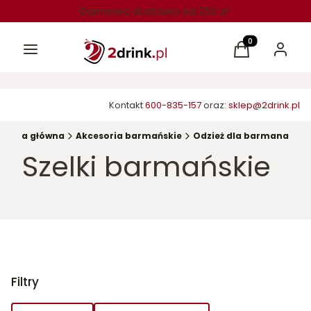
Darmowa dostawa od 250 zł
Menu
Produkty w kos
Koszyk
Zaloguj 
Kontakt
600-835-157
oraz:
sklep@2drink.pl
Strona główna
Akcesoria barmańskie
Odzież dla barmana
Szelki barmańskie
Filtry