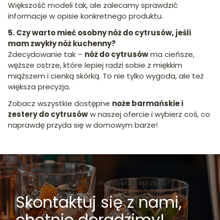
Większość modeli tak, ale zalecamy sprawdzić
informacje w opisie konkretnego produktu.
5. Czy warto mieć osobny nóż do cytrusów, jeśli
mam zwykły nóż kuchenny?
Zdecydowanie tak –
nóż do cytrusów
ma cieńsze,
węższe ostrze, które lepiej radzi sobie z miękkim
miąższem i cienką skórką. To nie tylko wygoda, ale też
większa precyzja.
Zobacz wszystkie dostępne
noże barmańskie i
zestery do cytrusów
w naszej ofercie i wybierz coś, co
naprawdę przyda się w domowym barze!
Potrzebujesz pomocy w wyborze sprzętu?
Skontaktuj się z nami,
chętnie doradzimy!