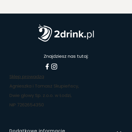
Znajdziesz nas tutaj:
Sklep prowadzą
Agnieszka i Tomasz Skupieńscy,
Dwie głowy Sp. z.o.o. w Łodzi,
NIP 7262654350
Dodatkowe informacje