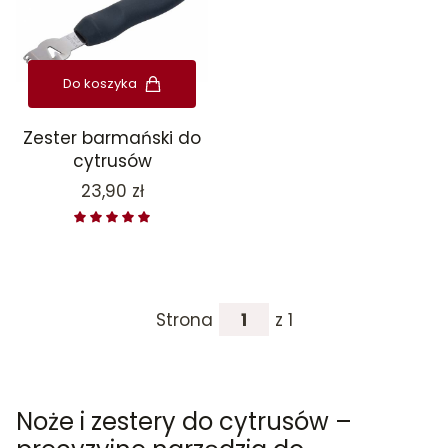
Do koszyka
Zester barmański do
cytrusów
Cena
23,90 zł
Strona
z 1
Noże i zestery do cytrusów –