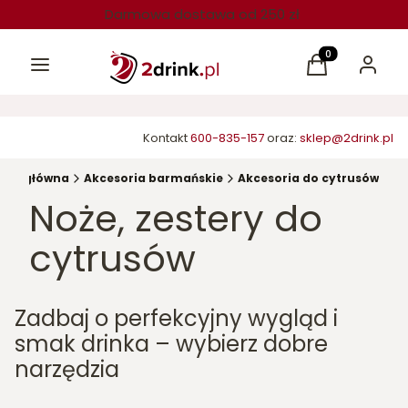
Darmowa dostawa od 250 zł
Menu
Produkty w kos
Koszyk
Zaloguj 
Kontakt
600-835-157
oraz:
sklep@2drink.pl
ona główna
Akcesoria barmańskie
Akcesoria do cytrusów
Noże, zestery do
cytrusów
Zadbaj o perfekcyjny wygląd i
smak drinka – wybierz dobre
narzędzia