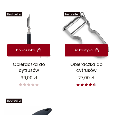
Bestseller
Bestseller
Do koszyka
Do koszyka
Obieraczka do
Obieraczka do
cytrusów
cytrusów
Cena
Cena
39,00 zł
27,00 zł
Bestseller