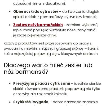
cytrusami i innymi dodatkami,
Obieraczki do cytrusów
– do tworzenia długich
spiral i ozdób z pomarańczy, cytryn czy limonek,
Zestaw noży barmańskich
- zamiast wybierać,
lepiej mieć pod ręką wszystkie noże, żeby robić
jeszcze piękniejsze drinki.
Każdy z produktów jest przystosowany do pracy z
owocami o miękkim miąższu i grubszej skórce – takimi,
które najczęściej pojawiają się w klasycznych drinkach.
Dlaczego warto mieć zester lub
nóż barmański?
Precyzyjna praca z cytrusami
– idealnie cienkie
skórki i równomierne plasterki poprawiają nie tylko
estetykę, ale też smak koktajlu.
Szybkość i wygoda
– dobre narzędzia znacznie