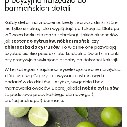
precyzyjne narzędzia do
barmańskich detali
Każdy detal ma znaczenie, kiedy tworzysz drinki, które
nie tylko smakują, ale i wyglądają perfekcyjnie. Dlatego
w Twoim barku nie może zabraknąć takich akcesoriów
jak
zester do cytrusów
,
nóż barmański
czy
obieraczka do cytrusów
. To właśnie one pozwalają
uzyskać cienkie paseczki skórki, idealne ćwiartki limonki
czy precyzyjnie wykrojone ozdoby do dekoracji koktajli.
W tej kategorii znajdziesz wyselekcjonowane narzędzia,
które ułatwią Ci przygotowywanie cytrusowych
dodatków do drinków – szybko, wygodnie i bez
marnowania owoców. Dobrej jakości
nóż do cytrusów
to podstawa pracy każdego domowego (i
profesjonalnego!) barmana.