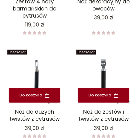
Zestaw 4 noży
Nóż dekoracyjny do
barmańskich do
owoców
cytrusów
Cena
39,00 zł
Cena
119,00 zł
Bestseller
Bestseller
Do koszyka
Do koszyka
Nóż do dużych
Nóż do zestów i
twistów z cytrusów
twistów z cytrusów
Cena
Cena
39,00 zł
39,00 zł