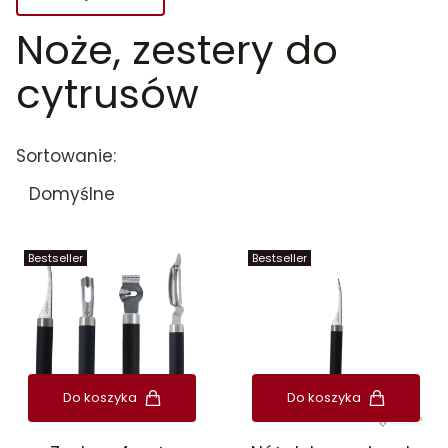
Noże, zestery do
Koniec filtrów
cytrusów
Lista produktów
Sortowanie:
Domyślne
Bestseller
Bestseller
Do koszyka
Do koszyka