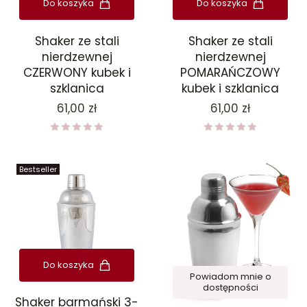
Do koszyka
Do koszyka
Shaker ze stali
Shaker ze stali
nierdzewnej
nierdzewnej
CZERWONY kubek i
POMARAŃCZOWY
szklanica
kubek i szklanica
Cena
Cena
61,00 zł
61,00 zł
Bestseller
Do koszyka
Powiadom mnie o
dostępności
Shaker barmański 3-