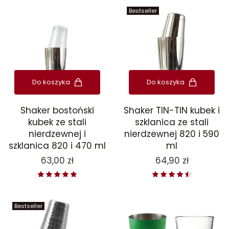
Bestseller
Do koszyka
Do koszyka
Shaker bostoński
Shaker TIN-TIN kubek i
kubek ze stali
szklanica ze stali
nierdzewnej i
nierdzewnej 820 i 590
szklanica 820 i 470 ml
ml
Cena
Cena
63,00 zł
64,90 zł
Bestseller