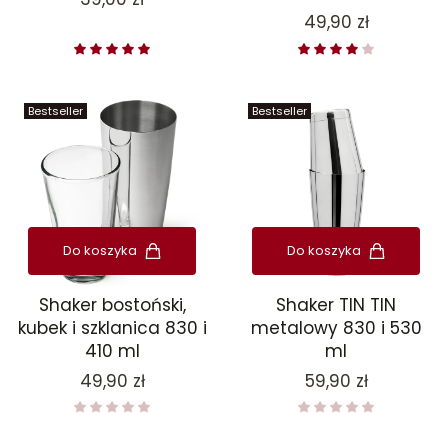
Cena
49,90 zł
Bestseller
Bestseller
Do koszyka
Do koszyka
Shaker bostoński,
Shaker TIN TIN
kubek i szklanica 830 i
metalowy 830 i 530
410 ml
ml
Cena
Cena
49,90 zł
59,90 zł