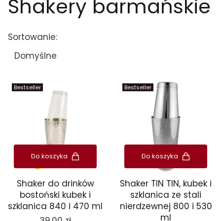
Shakery barmańskie
Koniec filtrów
Lista produktów
Sortowanie:
Domyślne
Bestseller
Bestseller
Do koszyka
Do koszyka
Shaker do drinków
Shaker TIN TIN, kubek i
bostoński kubek i
szklanica ze stali
szklanica 840 i 470 ml
nierdzewnej 800 i 530
ml
Cena
39,00 zł