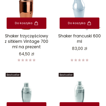
Do koszyka
Do koszyka
Shaker trzyczęściowy
Shaker francuski 600
z sitkiem Vintage 700
ml
ml na prezent
Cena
83,00 zł
Cena
64,50 zł
Bestseller
Bestseller