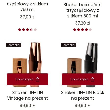
częściowy z sitkiem
Shaker barmański
750 ml
trzyczęściowy z
sitkiem 500 ml
Cena
37,00 zł
Cena
37,20 zł
Bestseller
Bestseller
Do koszyka
Do koszyka
Shaker TIN-TIN
Shaker TIN-TIN Black
Vintage na prezent
na prezent
Cena
Cena
99,90 zł
99,90 zł