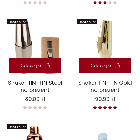
Bestseller
Bestseller
Do koszyka
Do koszyka
Shaker TIN-TIN Steel
Shaker TIN-TIN Gold
na prezent
na prezent
Cena
Cena
89,00 zł
99,90 zł
Bestseller