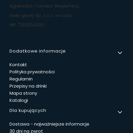
Agnieszka i Tomasz Skupieńscy,
Dwie głowy Sp. z.o.o. w Łodzi,
NIP 7262654350
Linki w stopce
Dodatkowe informacje
Kontakt
Polityka prywatności
Regulamin
Przepisy na drinki
Mapa strony
Katalogi
Dla kupujących
Dostawa - najważniejsze informacje
30 dni na zwrot