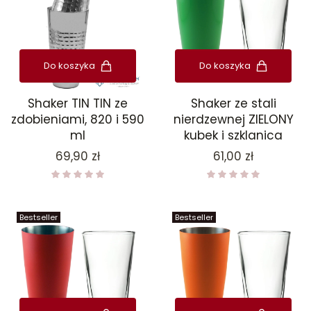
Do koszyka
Do koszyka
Shaker TIN TIN ze
Shaker ze stali
zdobieniami, 820 i 590
nierdzewnej ZIELONY
ml
kubek i szklanica
Cena
Cena
69,90 zł
61,00 zł
Bestseller
Bestseller