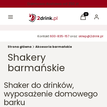
Darmowa dostawa od 250 zł
Menu
Produkty w kos
Koszyk
Zaloguj 
Kontakt
600-835-157
oraz:
sklep@2drink.pl
Strona główna
Akcesoria barmańskie
Shakery
barmańskie
Shaker do drinków,
wyposażenie domowego
barku