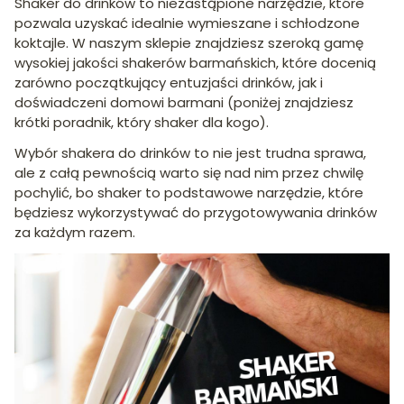
Shaker do drinków to niezastąpione narzędzie, które
pozwala uzyskać idealnie wymieszane i schłodzone
koktajle. W naszym sklepie znajdziesz szeroką gamę
wysokiej jakości shakerów barmańskich, które docenią
zarówno początkujący entuzjaści drinków, jak i
doświadczeni domowi barmani (poniżej znajdziesz
krótki poradnik, który shaker dla kogo).
Wybór shakera do drinków to nie jest trudna sprawa,
ale z całą pewnością warto się nad nim przez chwilę
pochylić, bo shaker to podstawowe narzędzie, które
będziesz wykorzystywać do przygotowywania drinków
za każdym razem.