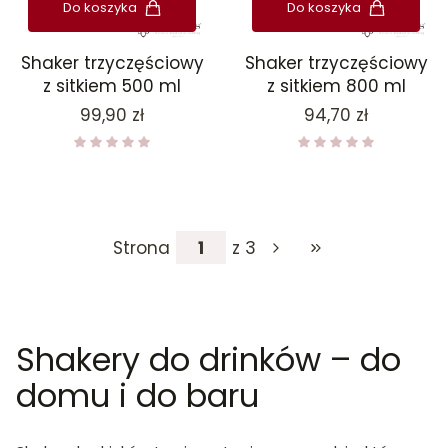
Do koszyka
Do koszyka
Shaker trzyczęściowy
Shaker trzyczęściowy
z sitkiem 500 ml
z sitkiem 800 ml
Cena
Cena
99,90 zł
94,70 zł
Strona
z 3
Przejdź do ostatniej
Shakery do drinków – do
domu i do baru