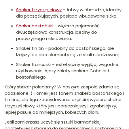
Shaker trzyczęściowy
– łatwy w obsłudze, idealny
dla początkujących, posiada wbudowane sitko.
Shaker bostoński
– większa pojemność,
dwuczęściowa konstrukcja, idealny do
precyzyjnego miksowania.
Shaker tin tin - podobny do bostońskiego, ale
lżejszy, bo oba elementy są ze stali nierdzewnej.
Shaker francuski – estetyczny wygląd, wygodne
użytkowanie, łączy zalety shakera Cobbler i
bostońskiego.
Który shaker polecamy? W naszym zespole zdania są
podzielone :) Tomek jest fanem shakera bostońskiego i
tin tina, ale Aga zdecydowanie częściej wybiera shaker
trzyczęściowy, który jest poręczniejszy i zgrabniejszy,
lepiej pasuje do mniejszych, kobiecych dłoni.
Jeśli zamierzasz uczyć się sztuki barmańskiej i
potrzebujesz shakera do profesjonalnych zastosowań,