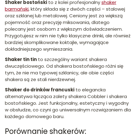
Shaker bostoński
to z kolei profesjonalny
shaker
barmański
, który składa się z dwóch części – stalowej
oraz szklanej lub metalowej. Ceniony jest za większą
pojemność oraz precyzję miksowania, dlatego
polecany jest osobom z większym doświadczeniem.
Przygotujesz w nim nie tylko klasyczne drinki, ale również
bardziej skomplikowane koktajle, wymagające
dokładniejszego wymieszania.
Shaker tin tin
to szczególny wariant shakera
dwuczęściowego. Od shakera bostońskiego różni się
tym, że nie ma typowej szklanicy, ale obie części
shakera są ze stali nierdzewnej.
Shaker do drinków francuski
to elegancka
alternatywa łącząca zalety shakera Cobbler i shakera
bostońskiego. Jest funkcjonalny, estetyczny i wygodny
w obsłudze, co czyni go uniwersalnym rozwiązaniem dla
każdego domowego baru.
Porównanie shakerów: