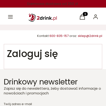
Darmowa dostawa od 250 zł
Menu
Produkty w kos
Koszyk
Zaloguj 
Kontakt
600-835-157
oraz:
sklep@2drink.pl
Zaloguj się
Drinkowy newsletter
Zapisz się do newslettera, żeby dostawać informacje o
nowościach i promocjach
Twój adres e-mail