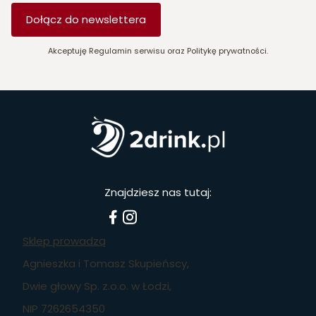
Dołącz do newslettera
Akceptuję Regulamin serwisu oraz Politykę prywatności.
Znajdziesz nas tutaj:
Sklep prowadzą
Agnieszka i Tomasz Skupieńscy,
Dwie głowy Sp. z.o.o. w Łodzi,
NIP 7262654350