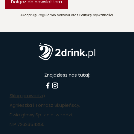
Dołącz do newslettera
Akceptuję Regulamin serwisu oraz Politykę prywatności.
Znajdziesz nas tutaj:
Sklep prowadzą
Agnieszka i Tomasz Skupieńscy,
Dwie głowy Sp. z.o.o. w Łodzi,
NIP 7262654350