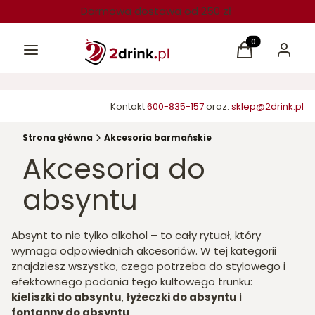
Darmowa dostawa od 250 zł
Menu
Produkty w kos
Koszyk
Zaloguj 
Kontakt
600-835-157
oraz:
sklep@2drink.pl
Strona główna
Akcesoria barmańskie
Akcesoria do
absyntu
Absynt to nie tylko alkohol – to cały rytuał, który
wymaga odpowiednich akcesoriów. W tej kategorii
znajdziesz wszystko, czego potrzeba do stylowego i
efektownego podania tego kultowego trunku:
kieliszki do absyntu
,
łyżeczki do absyntu
i
fontanny do absyntu
.