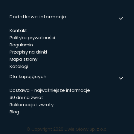
Linki w stopce
Dodatkowe informacje
Kontakt
Polityka prywatności
Regulamin
Przepisy na drinki
Mapa strony
Katalogi
Dla kupujących
Dostawa - najważniejsze informacje
30 dni na zwrot
Reklamacje i zwroty
Blog
© Copyright 2026 Dwie Głowy Sp. z o.o.