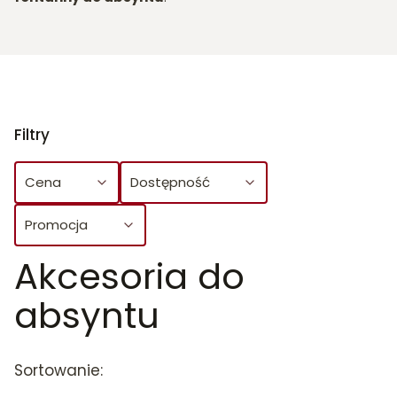
Filtry
Cena
Dostępność
Promocja
Akcesoria do
Koniec filtrów
absyntu
Lista produktów
Sortowanie: