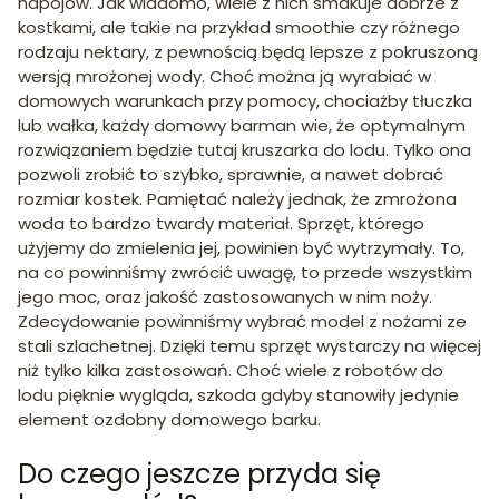
napojów. Jak wiadomo, wiele z nich smakuje dobrze z
kostkami, ale takie na przykład smoothie czy różnego
rodzaju nektary, z pewnością będą lepsze z pokruszoną
wersją mrożonej wody. Choć można ją wyrabiać w
domowych warunkach przy pomocy, chociażby tłuczka
lub wałka, każdy domowy barman wie, że optymalnym
rozwiązaniem będzie tutaj kruszarka do lodu. Tylko ona
pozwoli zrobić to szybko, sprawnie, a nawet dobrać
rozmiar kostek. Pamiętać należy jednak, że zmrożona
woda to bardzo twardy materiał. Sprzęt, którego
użyjemy do zmielenia jej, powinien być wytrzymały. To,
na co powinniśmy zwrócić uwagę, to przede wszystkim
jego moc, oraz jakość zastosowanych w nim noży.
Zdecydowanie powinniśmy wybrać model z nożami ze
stali szlachetnej. Dzięki temu sprzęt wystarczy na więcej
niż tylko kilka zastosowań. Choć wiele z robotów do
lodu pięknie wygląda, szkoda gdyby stanowiły jedynie
element ozdobny domowego barku.
Do czego jeszcze przyda się