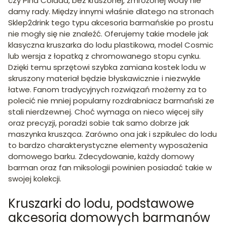
czy Pina Colada, bez kruszonej, zmrożonej wody nie
damy rady. Między innymi właśnie dlatego na stronach
Sklep2drink tego typu akcesoria barmańskie po prostu
nie mogły się nie znaleźć. Oferujemy takie modele jak
klasyczna kruszarka do lodu plastikowa, model Cosmic
lub wersja z łopatką z chromowanego stopu cynku.
Dzięki temu sprzętowi szybka zamiana kostek lodu w
skruszony materiał będzie błyskawicznie i niezwykle
łatwe. Fanom tradycyjnych rozwiązań możemy za to
polecić nie mniej popularny rozdrabniacz barmański ze
stali nierdzewnej. Choć wymaga on nieco więcej siły
oraz precyzji, poradzi sobie tak samo dobrze jak
maszynka krusząca. Zarówno ona jak i szpikulec do lodu
to bardzo charakterystyczne elementy wyposażenia
domowego barku. Zdecydowanie, każdy domowy
barman oraz fan miksologii powinien posiadać takie w
swojej kolekcji.
Kruszarki do lodu, podstawowe
akcesoria domowych barmanów