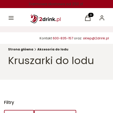
Darmowa dostawa od 250 zł
Menu
Produkty w kos
Koszyk
Zaloguj 
Kontakt
600-835-157
oraz:
sklep@2drink.pl
Strona główna
Akcesoria do lodu
Kruszarki do lodu
Filtry