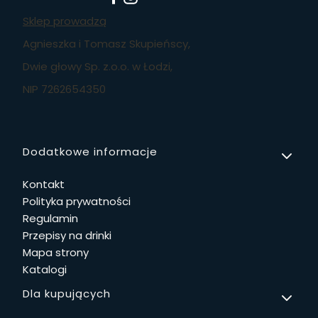
Sklep prowadzą
Agnieszka i Tomasz Skupieńscy,
Dwie głowy Sp. z.o.o. w Łodzi,
NIP 7262654350
Linki w stopce
Dodatkowe informacje
Kontakt
Polityka prywatności
Regulamin
Przepisy na drinki
Mapa strony
Katalogi
Dla kupujących