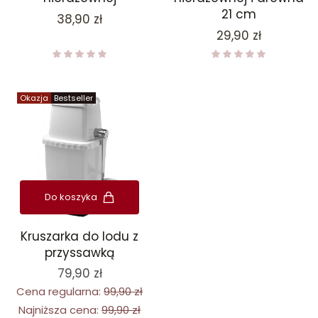
21 cm
Cena
38,90 zł
Cena
29,90 zł
Okazja
Bestseller
Do koszyka
Kruszarka do lodu z
przyssawką
79,90 zł
Cena regularna:
99,90 zł
Najniższa cena:
99,90 zł