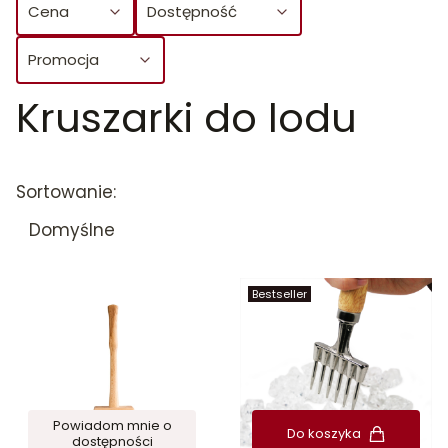
Cena
Dostępność
Promocja
Kruszarki do lodu
Koniec filtrów
Lista produktów
Sortowanie:
Domyślne
Bestseller
Powiadom mnie o
Do koszyka
dostępności