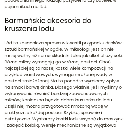
podawania innego rodzaju pożywienia czy butelek w
pojemnikach na lód.
Barmańskie akcesoria do
kruszenia lodu
Lód to zasadnicza sprawa w kwestii przypadku drinków i
sztuki barmańskiej w ogóle. W miksologii jest on nie
mniej ważny niż same składniki takie jak alkohol czy soki.
Różne miksy wymagają go w różnej postaci. Choć
najczęściej są to raczej kostki, wiele kompozycji, na
przykład warstwowych, wymaga mrożonej wody w
postaci zmiażdżonej. Ma to ponadto wymierny wpływ
na smak i barwę drinka. Dlatego właśnie, jeśli myślimy o
wykonywaniu również bardziej zaawansowanych
miksów, konieczna będzie dobra kruszarka do lodu.
Dzięki niej można przygotować mrożoną wodę w
praktycznie każdej postaci. Szybko, sprawnie i
estetycznie. Wystarczy kostki lodu wsypać do maszynki
i zakręcić korbką. Wersje mechaniczne są wyjątkowo