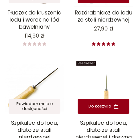
Tłuczek do kruszenia
Rozdrabniacz do lodu
lodu i worek na lód
ze stali nierdzewnej
bawełniany
Cena
27,90 zł
Cena
114,60 zł
Bestseller
Powiadom mnie o
Do koszyka
dostępności
Szpikulec do lodu,
Szpikulec do lodu,
dłuto ze stali
dłuto ze stali
nierdzewnej
nierdzewnej i drewna