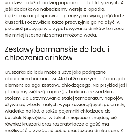
urodziwe i dużo bardziej popularne od elektrycznych. A
jeśli dodatkowo nabędziemy wersję z łopatką,
będziemy mogli sprawnie i precyzyjnie wyciągnąć lód z
kruszarki. I oczywiście także precyzyjnie go nałożyć. A
przecież precyzja w przygotowywaniu drinków to rzecz
nie mniej istotna niż sama mrożona woda.
Zestawy barmańskie do lodu i
chłodzenia drinków
Kruszarka do lodu może służyć jako podręczne
akcesorium barmanowi. Ale także naszym gościom jako
element całego zestawu chłodzącego. Na przykład jeśli
planujemy większą imprezę z barkiem i szwedzkim
stołem. Do utrzymywania stałej temperatury napojów
używa się wtedy małych wysp zawierających pojemniki,
wiaderka na lód, a także pojemniki chłodzące do
butelek. Najczęściej w takich miejscach znajdują się
również kruszarki oraz rozdrabniacze a gość ma
możliwość przyrządzić sobie prostszego drinka sam. Z