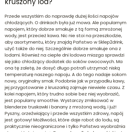
kruszony lód?
Przede wszystkim do naprawdę dużej ilości napojów
chłodzących. O drinkach była już mowa. Ale popularnym
napojem, który dobrze smakuje z tą formą zmrożonej
wody, jest przecież kawa. Nic nie stoi na przeszkodzie,
aby asortymentu, który znajdą Państwo w Sklep2drink,
użyć także do niej. Szczególnie dobrze smakuje ona z
lodami. Również na ciepłe dni lodowa miazga sprawdzi
się jako chłodzący dodatek do soków owocowych. Ma
ona tę zaletę, że dosyć długo potrafi utrzymać niską
temperaturę naszego napoju. A do tego nadaje sokom
nowy, oryginalny smak. Podobnie jak w przypadku kawy,
jej przygotowanie z kruszarką zajmuje niewiele czasu. Z
kolei napojem, który trudno sobie bez niej wyobrazić,
jest popularny smoothie. Wystarczy zmiksować w
blenderze truskawki i banany z mrożoną wodą, i już!
Pyszny, orzeźwiający i przede wszystkim zdrowy, napój
jest gotowy! Możliwości, które daje robot do lodu, są
praktycznie nieograniczone i tylko Państwa wyobraźnia