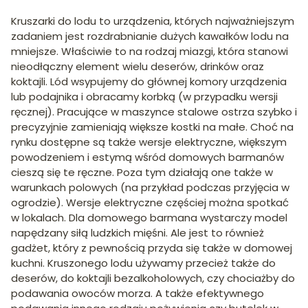
Kruszarki do lodu to urządzenia, których najważniejszym
zadaniem jest rozdrabnianie dużych kawałków lodu na
mniejsze. Właściwie to na rodzaj miazgi, która stanowi
nieodłączny element wielu deserów, drinków oraz
koktajli. Lód wsypujemy do głównej komory urządzenia
lub podajnika i obracamy korbką (w przypadku wersji
ręcznej). Pracujące w maszynce stalowe ostrza szybko i
precyzyjnie zamieniają większe kostki na małe. Choć na
rynku dostępne są także wersje elektryczne, większym
powodzeniem i estymą wśród domowych barmanów
cieszą się te ręczne. Poza tym działają one także w
warunkach polowych (na przykład podczas przyjęcia w
ogrodzie). Wersje elektryczne częściej można spotkać
w lokalach. Dla domowego barmana wystarczy model
napędzany siłą ludzkich mięśni. Ale jest to również
gadżet, który z pewnością przyda się także w domowej
kuchni. Kruszonego lodu używamy przecież także do
deserów, do koktajli bezalkoholowych, czy chociażby do
podawania owoców morza. A także efektywnego