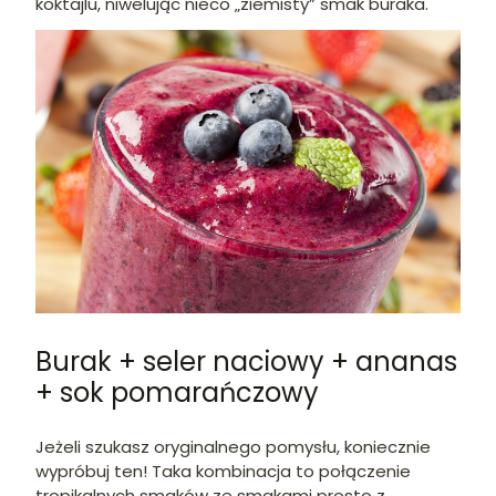
koktajlu, niwelując nieco „ziemisty” smak buraka.
Burak + seler naciowy + ananas
+ sok pomarańczowy
Jeżeli szukasz oryginalnego pomysłu, koniecznie
wypróbuj ten! Taka kombinacja to połączenie
tropikalnych smaków ze smakami prosto z