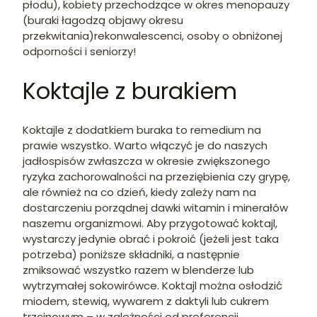
płodu), kobiety przechodzące w okres menopauzy
(buraki łagodzą objawy okresu
przekwitania)rekonwalescenci, osoby o obniżonej
odporności i seniorzy!
Koktajle z burakiem
Koktajle z dodatkiem buraka to remedium na
prawie wszystko. Warto włączyć je do naszych
jadłospisów zwłaszcza w okresie zwiększonego
ryzyka zachorowalności na przeziębienia czy grypę,
ale również na co dzień, kiedy zależy nam na
dostarczeniu porządnej dawki witamin i minerałów
naszemu organizmowi. Aby przygotować koktajl,
wystarczy jedynie obrać i pokroić (jeżeli jest taka
potrzeba) poniższe składniki, a następnie
zmiksować wszystko razem w blenderze lub
wytrzymałej sokowirówce. Koktajl można osłodzić
miodem, stewią, wywarem z daktyli lub cukrem
trzcinowym – w zależności od preferencji.