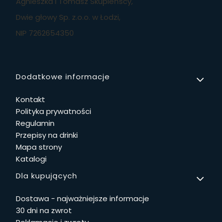
Agnieszka i Tomasz Skupieńscy,
Dwie głowy Sp. z.o.o. w Łodzi,
NIP 7262654350
Linki w stopce
Dodatkowe informacje
Kontakt
Polityka prywatności
Regulamin
Przepisy na drinki
Mapa strony
Katalogi
Dla kupujących
Dostawa - najważniejsze informacje
30 dni na zwrot