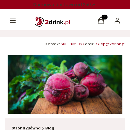
Darmowa dostawa od 250 zł
Menu
Produkty w kos
Koszyk
Zaloguj 
Kontakt
600-835-157
oraz:
sklep@2drink.pl
Strona główna
Blog