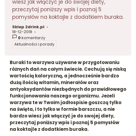
wiesz jak włączyć je do swojej diety,
przeczytaj poniższy wpis i poznaj 5
pomysłów na koktajle z dodatkiem buraka.
Sklep 2drink.pl
autor:
18-12-2018
dodano:
0
komentarzy
Aktualności i porady
w kategorii
Buraki to warzywa używane w przygotowaniu
różnych dań na całym świecie. Cechują się niską
wartością kaloryczną, a jednocześnie bardzo
dużą ilością witamin, minerałów oraz
antyoksydantów niezbędnych do prawidłowego
funkcjonowania naszego organizmu. Jeżeli
warzywa te w Twoim jadłospisie goszczą tylko
na święta, i to tylko w formie barszczu, a nie
bardzo wiesz jak włączyć je do swojej diety,
przeczytaj poniższy wpis i poznaj 5 pomysłów
na koktajle z dodatkiem buraka.