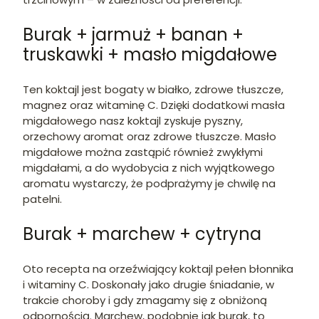
Burak + jarmuż + banan +
truskawki + masło migdałowe
Ten koktajl jest bogaty w białko, zdrowe tłuszcze,
magnez oraz witaminę C. Dzięki dodatkowi masła
migdałowego nasz koktajl zyskuje pyszny,
orzechowy aromat oraz zdrowe tłuszcze. Masło
migdałowe można zastąpić również zwykłymi
migdałami, a do wydobycia z nich wyjątkowego
aromatu wystarczy, że podprażymy je chwilę na
patelni.
Burak + marchew + cytryna
Oto recepta na orzeźwiający koktajl pełen błonnika
i witaminy C. Doskonały jako drugie śniadanie, w
trakcie choroby i gdy zmagamy się z obniżoną
odpornością. Marchew, podobnie jak burak, to