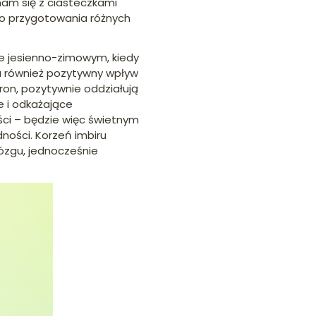
nam się z ciasteczkami
do przygotowania różnych
e jesienno-zimowym, kiedy
ma również pozytywny wpływ
eron, pozytywnie oddziałują
e i odkażające
ści – będzie więc świetnym
dności. Korzeń imbiru
mózgu, jednocześnie