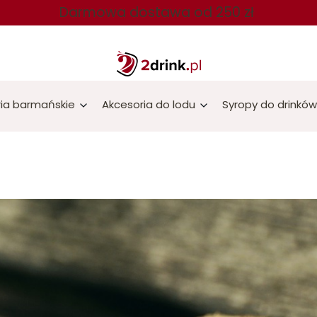
Darmowa dostawa od 250 zł
ia barmańskie
Akcesoria do lodu
Syropy do drinków