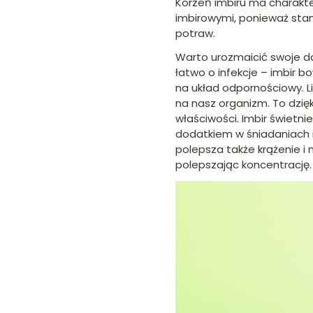
Korzeń imbiru ma charakte
imbirowymi, ponieważ stan
potraw.
Warto urozmaicić swoje d
łatwo o infekcje – imbir 
na układ odpornościowy. Li
na nasz organizm. To dzię
właściwości. Imbir świetni
dodatkiem w śniadaniach i 
polepsza także krążenie i
polepszając koncentrację.