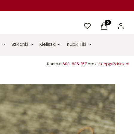
Ulubione
Produkty w kos
Koszyk
Zaloguj 
Szklanki
Kieliszki
Kubki Tiki
Kontakt
600-835-157
oraz:
sklep@2drink.pl