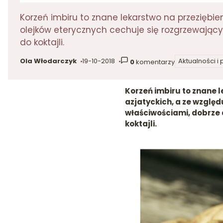
Korzeń imbiru to znane lekarstwo na przeziębi
olejków eterycznych cechuje się rozgrzewający
do koktajli.
Ola Włodarczyk
19-10-2018
Aktualności i
0
komentarzy
autor:
dodano:
w kategorii
Korzeń imbiru to znane 
azjatyckich, a ze wzglę
właściwościami, dobrze d
koktajli.