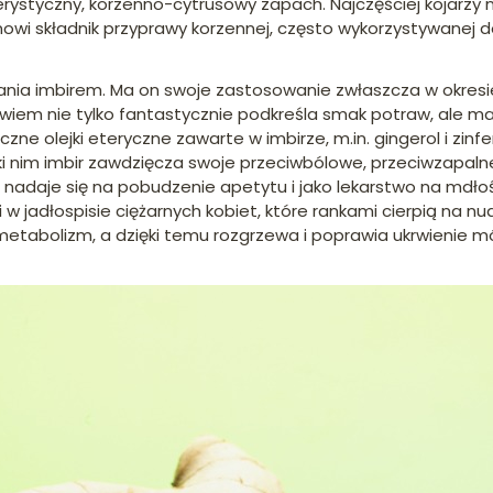
rystyczny, korzenno-cytrusowy zapach. Najczęściej kojarzy 
owi składnik przyprawy korzennej, często wykorzystywanej 
ania imbirem. Ma on swoje zastosowanie zwłaszcza w okresi
bowiem nie tylko fantastycznie podkreśla smak potraw, ale 
czne olejki eteryczne zawarte w imbirze, m.in. gingerol i zinf
ki nim imbir zawdzięcza swoje przeciwbólowe, przeciwzapaln
e nadaje się na pobudzenie apetytu i jako lekarstwo na mdło
w jadłospisie ciężarnych kobiet, które rankami cierpią na nu
 metabolizm, a dzięki temu rozgrzewa i poprawia ukrwienie 