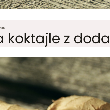
biru
 koktajle z doda