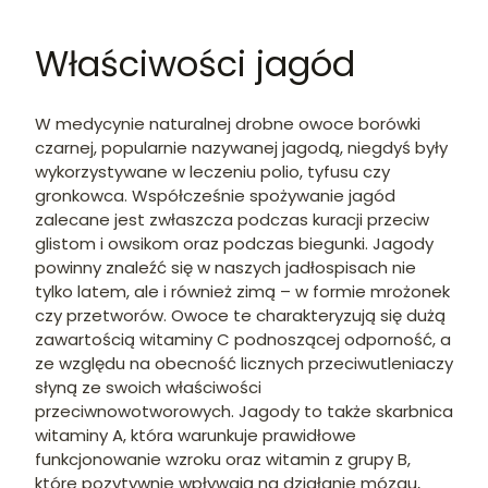
Właściwości jagód
W medycynie naturalnej drobne owoce borówki
czarnej, popularnie nazywanej jagodą, niegdyś były
wykorzystywane w leczeniu polio, tyfusu czy
gronkowca. Współcześnie spożywanie jagód
zalecane jest zwłaszcza podczas kuracji przeciw
glistom i owsikom oraz podczas biegunki. Jagody
powinny znaleźć się w naszych jadłospisach nie
tylko latem, ale i również zimą – w formie mrożonek
czy przetworów. Owoce te charakteryzują się dużą
zawartością witaminy C podnoszącej odporność, a
ze względu na obecność licznych przeciwutleniaczy
słyną ze swoich właściwości
przeciwnowotworowych. Jagody to także skarbnica
witaminy A, która warunkuje prawidłowe
funkcjonowanie wzroku oraz witamin z grupy B,
które pozytywnie wpływają na działanie mózgu,