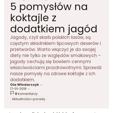
5 pomysłów na
koktajle z
dodatkiem jagód
Jagody, czyli skarb polskich lasów, są
częstym składnikiem lipcowych deserów i
przetworów. Warto włączyć je do swojej
diety nie tylko ze względów smakowych –
jagody cechują się bowiem cennymi
właściwościami prozdrowotnymi. Sprawdź
nasze pomysły na zdrowe koktajle z ich
dodatkiem.
Ola Włodarczyk
autor:
17-01-2019
dodano:
0
komentarzy
Aktualności i porady
w kategorii