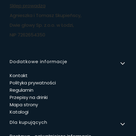
Sklep prowadzą
Agnieszka i Tomasz Skupieńscy,
Dwie głowy Sp. z.o.o. w Łodzi,
NIP 7262654350
Linki w stopce
Dodatkowe informacje
Kontakt
Polityka prywatności
Regulamin
Przepisy na drinki
Mapa strony
Katalogi
Dla kupujących