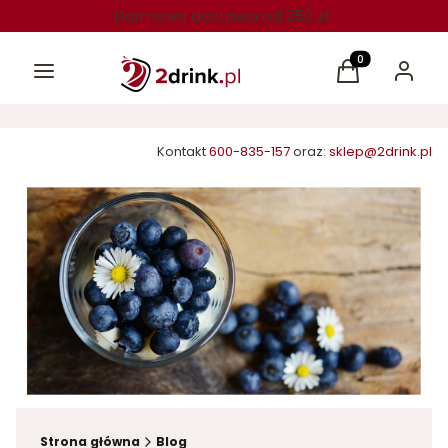
Darmowa dostawa od 250 zł
Menu
Produkty w kos
Koszyk
Zaloguj 
Kontakt
600-835-157
oraz:
sklep@2drink.pl
Strona główna
Blog