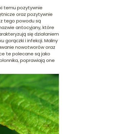
ęki temu pozytywnie
tętnicze oraz pozytywnie
i z tego powodu są
nazwie antocyjany, które
rakteryzują się działaniem
orączki i infekcji. Maliny
wstawanie nowotworów oraz
ce te polecane są jako
błonnika, poprawiają one