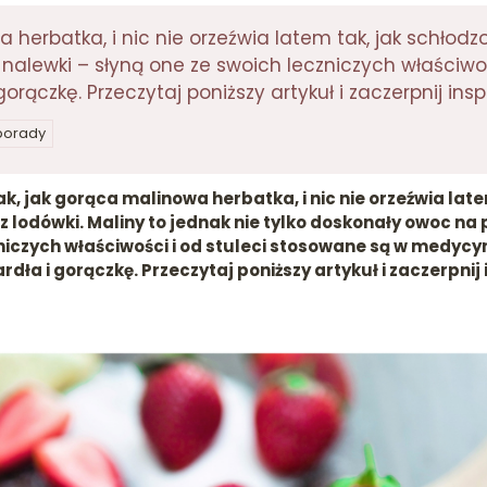
 herbatka, i nic nie orzeźwia latem tak, jak schłodzo
i nalewki – słyną one ze swoich leczniczych właściw
rączkę. Przeczytaj poniższy artykuł i zaczerpnij ins
 porady
ak, jak gorąca malinowa herbatka, i nic nie orzeźwia lat
z lodówki. Maliny to jednak nie tylko doskonały owoc na 
niczych właściwości i od stuleci stosowane są w medycyn
ła i gorączkę. Przeczytaj poniższy artykuł i zaczerpnij i