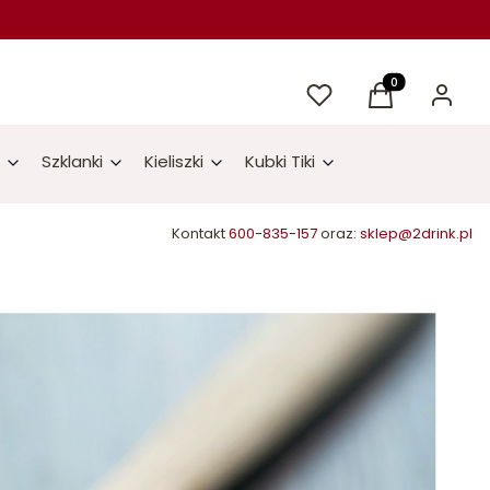
Ulubione
Produkty w kos
Koszyk
Zaloguj 
Szklanki
Kieliszki
Kubki Tiki
Kontakt
600-835-157
oraz:
sklep@2drink.pl